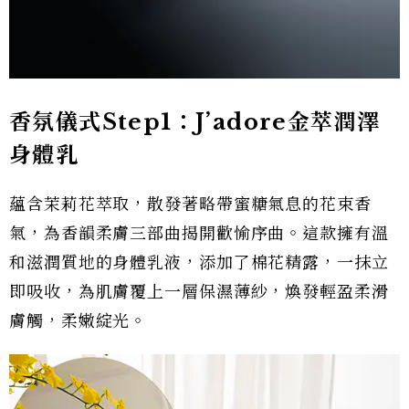
香氛儀式Step1：J’adore金萃潤澤
身體乳
蘊含茉莉花萃取，散發著略帶蜜糖氣息的花束香
氣，為香韻柔膚三部曲揭開歡愉序曲。這款擁有溫
和滋潤質地的身體乳液，添加了棉花精露，一抹立
即吸收，為肌膚覆上一層保濕薄紗，煥發輕盈柔滑
膚觸，柔嫩綻光。