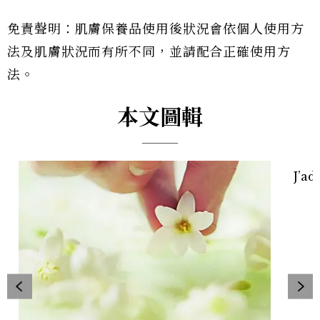
免責聲明：肌膚保養品使用後狀況會依個人使用方
法及肌膚狀況而有所不同，並請配合正確使用方
法。
本文圖輯
J’a