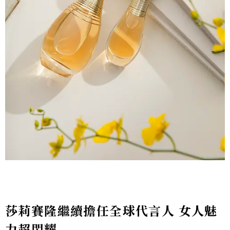
莎莉賽隆繼續擔任全球代言人 女人魅
力超閃耀