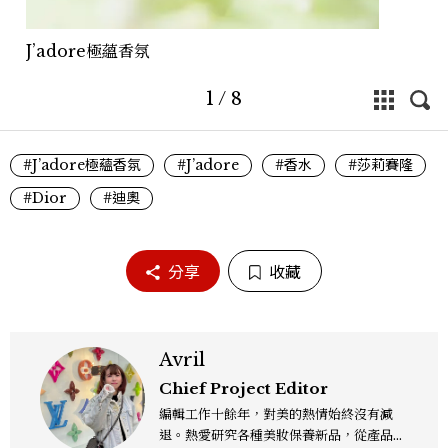
J’adore極蘊香氛
1
/
8
#J’adore極蘊香氛
#J’adore
#香水
#莎莉賽隆
#Dior
#迪奧
分享
收藏
Avril
Chief Project Editor
編輯工作十餘年，對美的熱情始終沒有減
退。熱愛研究各種美妝保養新品，從產品理