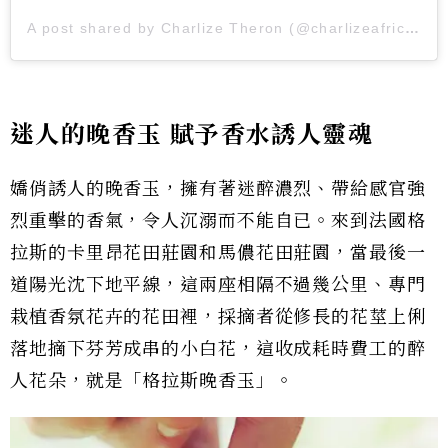
A post shared by Charlize Theron (@charlizeafrica)
迷人的晚香玉 賦予香水誘人靈魂
嬌俏誘人的晚香玉，擁有著迷醉濃烈、帶給感官強
烈重擊的香氣，令人沉溺而不能自已。來到法國格
拉斯的卡里昂花田莊園和馬儂花田莊園，當最後一
道陽光沈下地平線，這兩座相隔不過幾公里、專門
栽植香氛花卉的花田裡，採摘者從修長的花莖上俐
落地摘下芬芳成串的小白花，這收成耗時費工的醉
人花朵，就是「格拉斯晚香玉」。