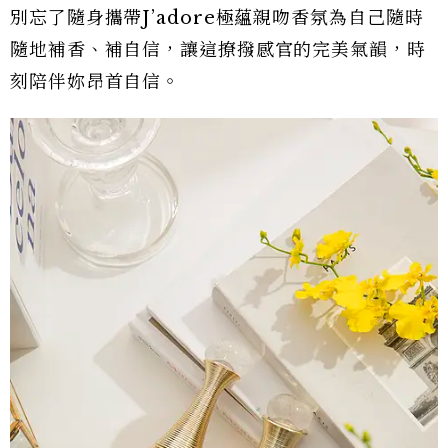
別忘了隨身攜帶J’adore極蘊親吻香氛為自己隨時
隨地補香、補自信，讓這撩撥感官的完美氣韻，時
刻陪伴妳昂首自信。