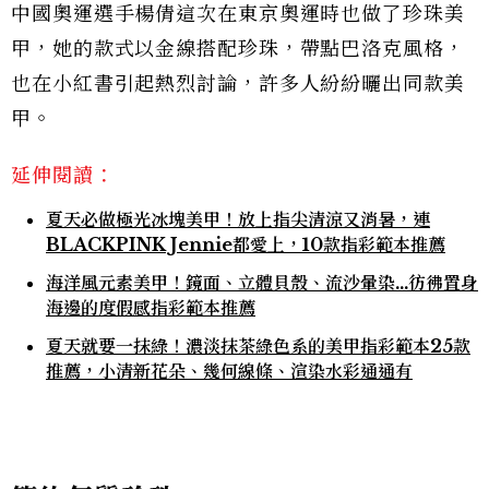
中國奧運選手楊倩這次在東京奧運時也做了珍珠美
甲，她的款式以金線搭配珍珠，帶點巴洛克風格，
也在小紅書引起熱烈討論，許多人紛紛曬出同款美
甲。
延伸閱讀：
夏天必做極光冰塊美甲！放上指尖清涼又消暑，連
BLACKPINK Jennie都愛上，10款指彩範本推薦
海洋風元素美甲！鏡面、立體貝殼、流沙暈染…彷彿置身
海邊的度假感指彩範本推薦
夏天就要一抹綠！濃淡抹茶綠色系的美甲指彩範本25款
推薦，小清新花朵、幾何線條、渲染水彩通通有