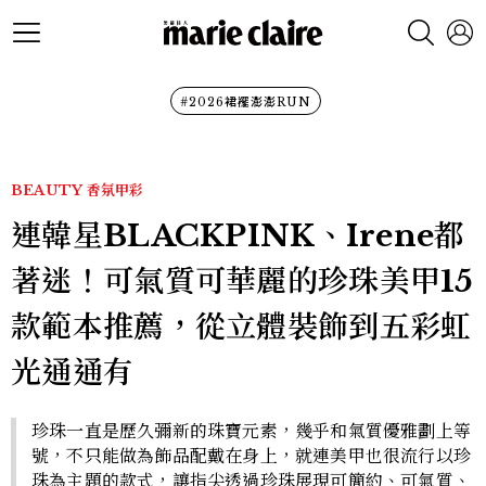
#2026裙襬澎澎RUN
BEAUTY
香氛甲彩
連韓星BLACKPINK、Irene都
著迷！可氣質可華麗的珍珠美甲15
款範本推薦，從立體裝飾到五彩虹
光通通有
珍珠一直是歷久彌新的珠寶元素，幾乎和氣質優雅劃上等
號，不只能做為飾品配戴在身上，就連美甲也很流行以珍
珠為主題的款式，讓指尖透過珍珠展現可簡約、可氣質、