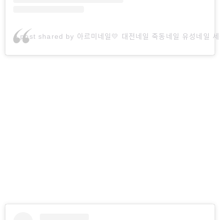
A post shared by 아르미네일💛 대전네일 죽동네일 유성네일 세