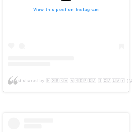
View this post on Instagram
A post shared by 🄽🄾🅁🄺🄰 🄰🄽🄳🅁🄴🄰 🅂🅉🄰🄻🄰🅈 (