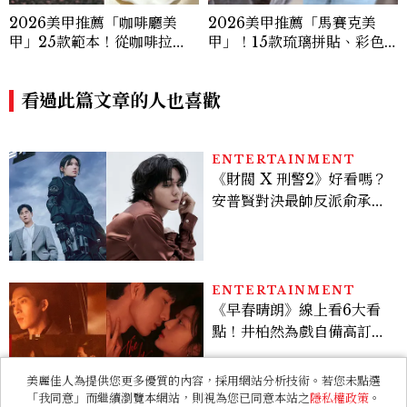
看過此篇文章的人也喜歡
ENTERTAINMENT
《財閥 X 刑警2》好看嗎？
安普賢對決最帥反派俞承
豪，鄭恩彩接棒女主，開專
機、刷黑卡，用錢輾壓罪犯
的陳利手回來了，這次能玩
多大？
ENTERTAINMENT
《早春晴朗》線上看6大看
點！井柏然為戲自備高訂，
孫千苦等地下戀轉正，雨夜
激吻獲讚慾感天花板
RELATIONSHIP
心理測驗｜旅行心理學！測
測去什麼景點玩 會為你帶來
美麗佳人為提供您更多優質的內容，採用網站分析技術。若您未點選
好運
「我同意」而繼續瀏覽本網站，則視為您已同意本站之
隱私權政策
。