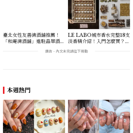
臺北女性友善清酒舖推薦！
LE LABO城市香水完整18支
「和庵清酒舖」進駐晶華酒
淡香精介紹！入門怎麼買？東
店：首創五行心情選酒、單杯
京、巴黎為何最熱門？
180元起輕鬆微醺
本週熱門
2026美甲推薦「咖啡廳美
2026美甲推薦「馬賽克美
甲」25款範本！從咖啡拉
甲」！15款琉璃拼貼、彩色
花、烘焙到異國甜點，將咖啡
玻璃、Y2K靈感一次看
廳的愜意氛圍搬上指尖