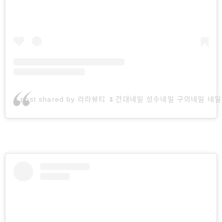
A post shared by 라라뷰티 🌷건대네일 성수네일 구의네일 네일수