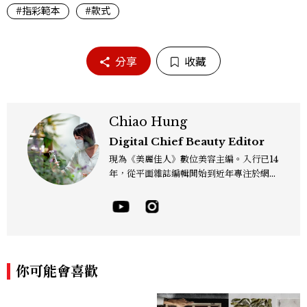
#指彩範本
#款式
分享
收藏
Chiao Hung
Digital Chief Beauty Editor
現為《美麗佳人》數位美容主編。入行已14
年，從平面雜誌編輯開始到近年專注於網路
報導，同時兼顧社群操作。寫作範圍持續深
耕彩妝、保養、香氛、頭髮...等與美有關的
面向。擅長以細膩敏銳的觀察力，深入報導
品牌理念與最新產品趨勢，將專業知識轉化
為貼近讀者日常的實用建議。持續關注美容
產業的創新動態，從配方科學到永續發展等
你可能會喜歡
等。Contact：chiao_hung@mctw.co
m.tw