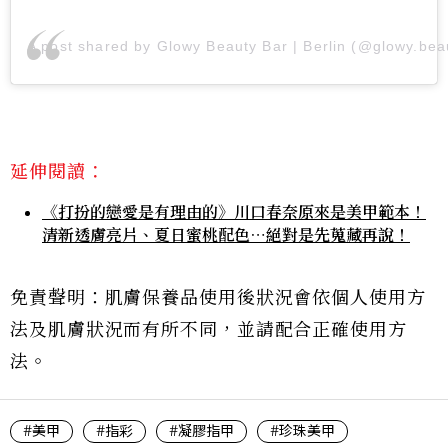
A post shared by Glowy Beauty Bar | Berlin (@glowy.bea
延伸閱讀：
《打扮的戀愛是有理由的》川口春奈原來是美甲範本！
清新透膚亮片、夏日蜜桃配色⋯絕對是先蒐藏再說！
免責聲明：肌膚保養品使用後狀況會依個人使用方
法及肌膚狀況而有所不同，並請配合正確使用方
法。
#美甲
#指彩
#凝膠指甲
#珍珠美甲