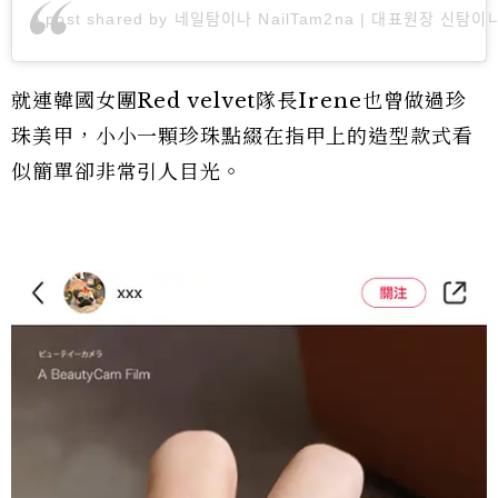
A post shared by 네일탐이나 NailTam2na | 대표원장 신탐이나(S
就連韓國女團Red velvet隊長Irene也曾做過珍
珠美甲，小小一顆珍珠點綴在指甲上的造型款式看
似簡單卻非常引人目光。