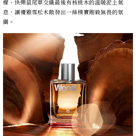
檬、快樂鼠尾草交織最後有核桃木的溫暖泥土氣
息，讓優雅雪松木散發出一絲樸實剛毅無畏的氛
圍。