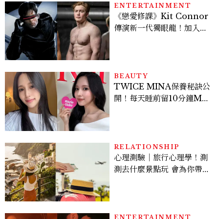
ENTERTAINMENT
《戀愛修課》Kit Connor
傳演新一代獨眼龍！加入新
版《X戰警》，可望搭檔
Sadie Sink
BEAUTY
TWICE MINA保養秘訣公
開！每天睡前留10分鐘ME
TIME、定期皮拉提斯，6
個日常習慣養出牛奶肌
RELATIONSHIP
心理測驗｜旅行心理學！測
測去什麼景點玩 會為你帶來
好運
ENTERTAINMENT