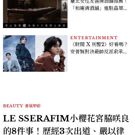
臺北女性友善清酒舖推薦！
「和庵清酒舖」進駐晶華酒
店：首創五行心情選酒、單
杯180元起輕鬆微醺
ENTERTAINMENT
《財閥 X 刑警2》好看嗎？
安普賢對決最帥反派俞承
豪，鄭恩彩接棒女主，開專
機、刷黑卡，用錢輾壓罪犯
的陳利手回來了，這次能玩
多大？
BEAUTY
香氛甲彩
LE SSERAFIM小櫻花宮脇咲良
的8件事！歷經3次出道、嚴以律