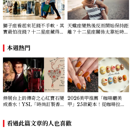
獅子座看起來花錢不手軟，其
天蠍座變熟後反而開始保持距
實最怕沒錢？十二星座藏得最
離？十二星座關係太靠近時最
深的金錢焦慮，「這星座」比
怕發生的事，「這星座」一有
價半天，最後卻買最貴的
壓力就先躲起來
本週熱門
伸展台上的傳奇之心紅寶石變
2026美甲推薦「咖啡廳美
成香水！YSL「時尚訂製香
甲」25款範本！從咖啡拉
水熾心紅石」 致敬傳奇珠
花、烘焙到異國甜點，將咖啡
寶，冷冽又熾熱的琥珀花香
廳的愜意氛圍搬上指尖
調，性感張力令人一聞上癮
看過此篇文章的人也喜歡