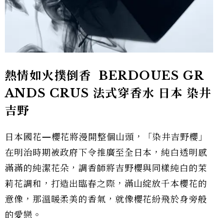
熱情如火撲倒香 BERDOUES GR
ANDS CRUS 法式穿香水 日本 染井
吉野
日本國花—櫻花將漫開整個山頭，「染井吉野櫻」
在明治時期被政府下令推廣至全日本，純白透明感
滿滿的純潔花朵，調香師將吉野櫻與同樣純白的茉
莉花調和，打造出臨春之際，滿山綻放千本櫻花的
意像，那溫暖柔美的香氣，就像櫻花紛飛於身旁般
的愛戀。