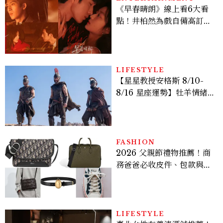
《早春晴朗》線上看6大看
點！井柏然為戲自備高訂，
孫千苦等地下戀轉正，雨夜
激吻獲讚慾感天花板
LIFESTYLE
【星星教授安格斯 8/10-
8/16 星座運勢】牡羊情緒
變敏感，雙子人際吸引力爆
棚
FASHION
2026 父親節禮物推薦！商
務爸爸必收皮件、包款與鞋
履一次看
LIFESTYLE