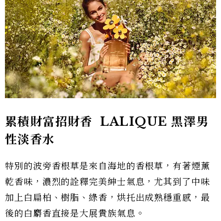
累積財富招財香 LALIQUE 黑澤男
性淡香水
特別的波旁香根草是來自海地的香根草，有著煙薰
乾香味，濃烈的詮釋完美紳士氣息，尤其到了中味
加上白扁柏、樹脂、綠香，烘托出成熟穩重感，最
後的白麝香直接是大展貴族氣息。