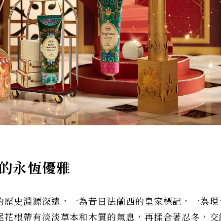
末的永恆優雅
的歷史淵源深遠，一為昔日法蘭西的皇家標記，一為現
尾花根帶有淡淡草本和木質的氣息，再揉合著忍冬，交