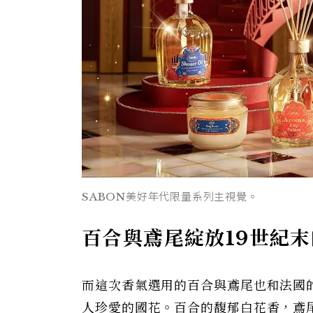
SABON美好年代限量系列主視覺。
百合與鳶尾綻放19世紀
而這次香氣選用的百合與鳶尾也和法國
人珍愛的國花。百合的馥郁白花香，鳶