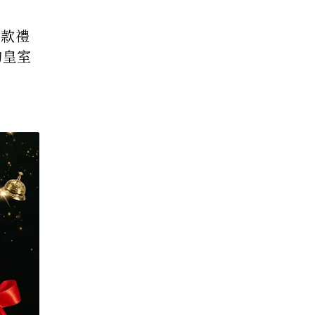
0款禮
的皇室