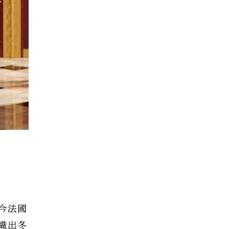
今法國
織出冬