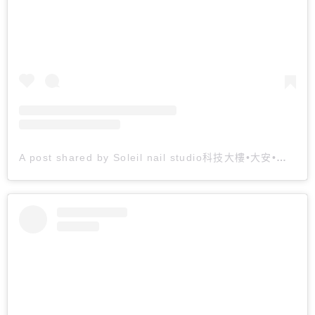
A post shared by Soleil nail studio科技大樓•大安•美甲教學 (@soleil___nail)