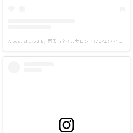
A post shared by 西条市ネイルサロン / IDEAL(アイディール) (@__ideal_nail_2)