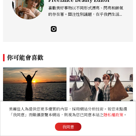
Freelance Beauty Editor
喜歡美好事物以不同形式漂亮、閃亮和帥氣
的存在著。關注性別議題，在乎我們生活的
這片土地。希望我們都能成為快樂的小國小
民！Instagram：hanyunc／Contac
t：elina.chiang.work@gmail.com
你可能會喜歡
2026立秋8/7到！晚立秋熱
影片／FLARE U崔立于、姜
美麗佳人為提供您更多優質的內容，採用網站分析技術。若您未點選
「我同意」而繼續瀏覽本網站，則視為您已同意本站之
隱私權政策
。
死牛，咬秋吃西瓜習俗、5大
玗進小CK同款無痛入手！身
禁忌與吉時懶人包
上這款CHARLES & KEIT
我同意
H大包好燒
本週熱門