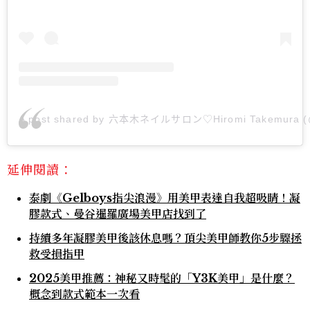
A post shared by 六本木ネイルサロン♡Hiromi Takemura (@g
延伸閱讀：
泰劇《Gelboys指尖浪漫》用美甲表達自我超吸睛！凝
膠款式、曼谷暹羅廣場美甲店找到了
持續多年凝膠美甲後該休息嗎？頂尖美甲師教你5步驟拯
救受損指甲
2025美甲推薦：神秘又時髦的「Y3K美甲」是什麼？
概念到款式範本一次看