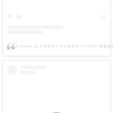
A post shared by 八女市ネイル/八女市ネイルサロン/筑後地区