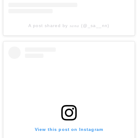
A post shared by 𝑠𝑎𝑛𝑎 (@_sa__nn)
View this post on Instagram