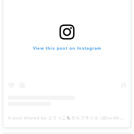
View this post on Instagram
A post shared by とりっこ🐤セルフネイル (@torikko26)