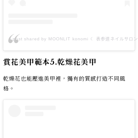
A post shared by MOONLIT konomi ☾ 表参道ネイルサロン (
賞花美甲範本5.乾燥花美甲
乾燥花也能壓進美甲裡，獨有的質感打造不同風
格。