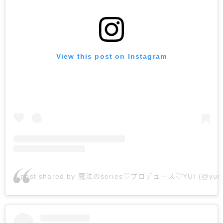
View this post on Instagram
A post shared by 魔法のseries♡プロデュース♡YUI (@yui_m