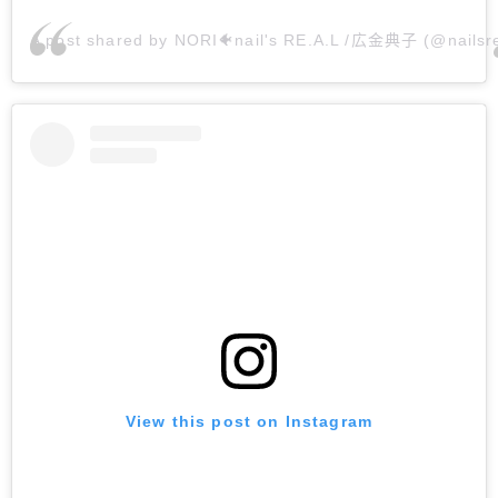
A post shared by NORI🐠nail's RE.A.L /広金典子 (@nailsre
View this post on Instagram