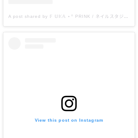
A post shared by 𝔽 𝕌𝕂𝔸 ⋆꙳ PRINK / ネイルスタジオ (@creeren_with_prink)
View this post on Instagram