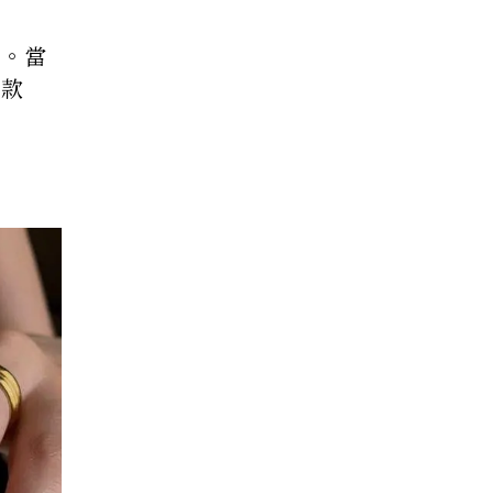
美。當
甲款