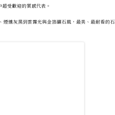
中超受歡迎的質感代表。
白、煙燻灰黑到雲霧光與金箔礦石風，最美、最耐看的