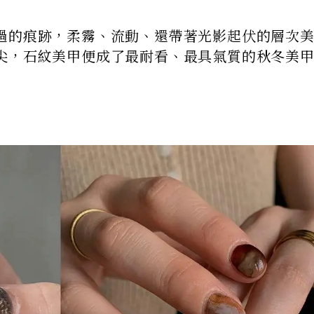
過的痕跡，柔霧、流動、還帶著光影起伏的層次
尖，石紋美甲便成了最耐看、最具氣質的秋冬美