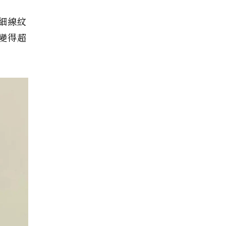
細線紋
變得超