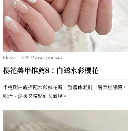
Photo/ 小紅書 @Dear you nail
櫻花美甲推薦8：白透水彩櫻花
半透明白底搭配水彩感花瓣，整體像輕刷一層柔焦濾鏡，
乾淨、溫柔又帶點仙女氣場。