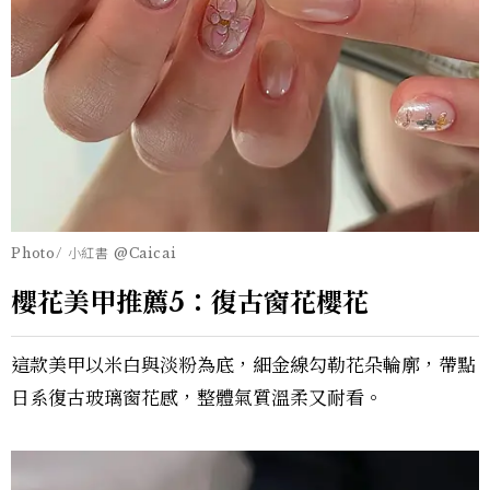
Photo/ 小紅書 @Caicai
櫻花美甲推薦5：復古窗花櫻花
這款美甲以米白與淡粉為底，細金線勾勒花朵輪廓，帶點
日系復古玻璃窗花感，整體氣質溫柔又耐看。