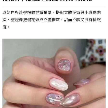
以奶白與淡櫻粉做雲霧暈染，搭配立體花瓣與小珍珠點
綴，整體像把櫻花做成立體糖霜，甜而不膩又很有精緻
度。