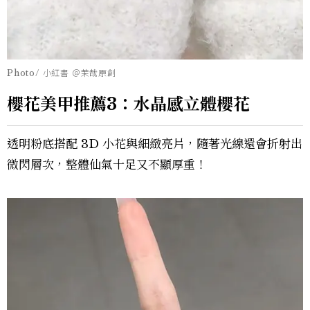
Photo/ 小紅書 ＠茉哉原創
櫻花美甲推薦3：水晶感立體櫻花
透明粉底搭配 3D 小花與細緻亮片，隨著光線還會折射出
微閃層次，整體仙氣十足又不顯厚重！