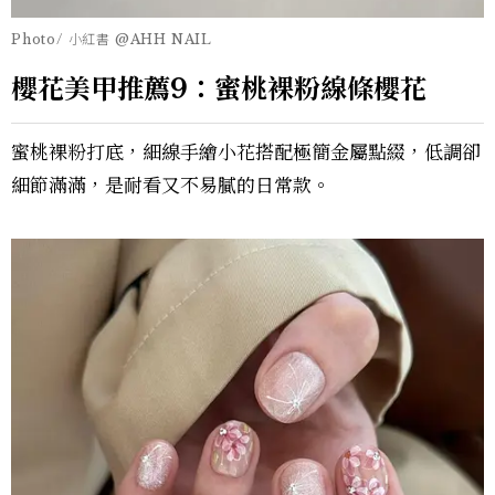
Photo/ 小紅書 @AHH NAIL
櫻花美甲推薦9：蜜桃裸粉線條櫻花
蜜桃裸粉打底，細線手繪小花搭配極簡金屬點綴，低調卻
細節滿滿，是耐看又不易膩的日常款。