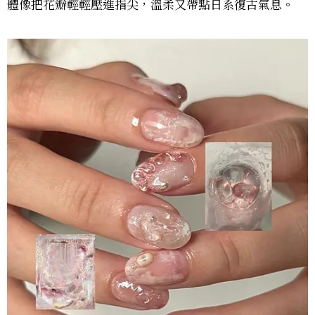
體像把花瓣輕輕壓進指尖，溫柔又帶點日系復古氣息。