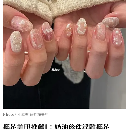
Photo/ 小紅書 @胖橘美甲
櫻花美甲推薦1：奶油珍珠浮雕櫻花