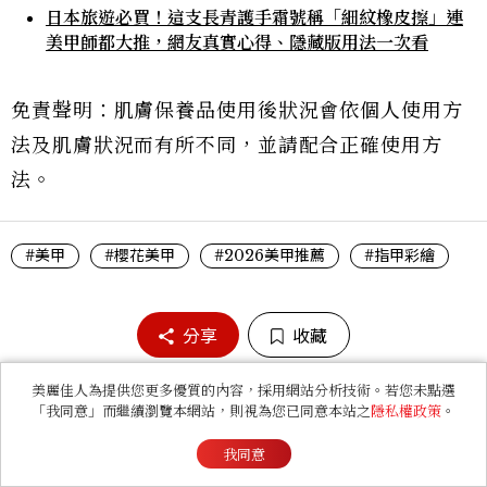
日本旅遊必買！這支長青護手霜號稱「細紋橡皮擦」連
美甲師都大推，網友真實心得、隱藏版用法一次看
免責聲明：肌膚保養品使用後狀況會依個人使用方
法及肌膚狀況而有所不同，並請配合正確使用方
法。
#美甲
#櫻花美甲
#2026美甲推薦
#指甲彩繪
分享
收藏
美麗佳人為提供您更多優質的內容，採用網站分析技術。若您未點選
「我同意」而繼續瀏覽本網站，則視為您已同意本站之
隱私權政策
。
Olivia Jiang
我同意
Beauty&Health Editor