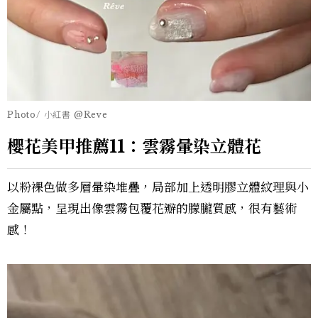
Photo/ 小紅書 @Reve
櫻花美甲推薦11：雲霧暈染立體花
以粉裸色做多層暈染堆疊，局部加上透明膠立體紋理與小
金屬點，呈現出像雲霧包覆花瓣的朦朧質感，很有藝術
感！