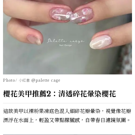
Photo/ 小紅書 @palette cage
櫻花美甲推薦2：清透碎花暈染櫻花
這款美甲以裸粉果凍底色混入細碎花瓣暈染，視覺像花瓣
漂浮在水面上，輕盈又帶點朦朧感，自帶春日濾鏡氛圍。