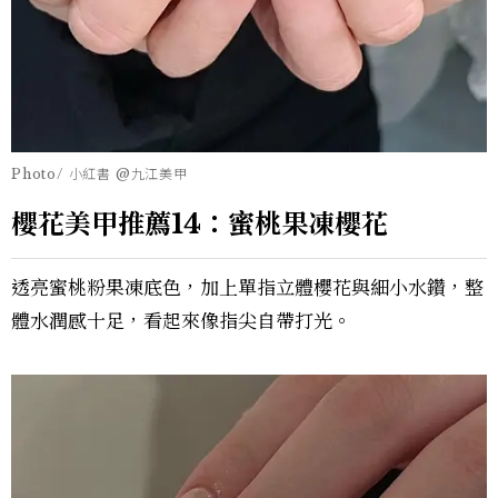
Photo/ 小紅書 @九江美甲
櫻花美甲推薦14：蜜桃果凍櫻花
透亮蜜桃粉果凍底色，加上單指立體櫻花與細小水鑽，整
體水潤感十足，看起來像指尖自帶打光。