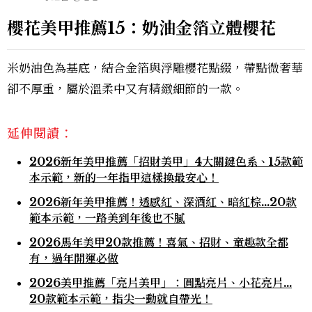
櫻花美甲推薦15：奶油金箔立體櫻花
米奶油色為基底，結合金箔與浮雕櫻花點綴，帶點微奢華
卻不厚重，屬於溫柔中又有精緻細節的一款。
延伸閱讀：
2026新年美甲推薦「招財美甲」4大關鍵色系、15款範
本示範，新的一年指甲這樣換最安心！
2026新年美甲推薦！透感紅、深酒紅、暗紅棕…20款
範本示範，一路美到年後也不膩
2026馬年美甲20款推薦！喜氣、招財、童趣款全都
有，過年開運必做
2026美甲推薦「亮片美甲」：圓點亮片、小花亮片…
20款範本示範，指尖一動就自帶光！