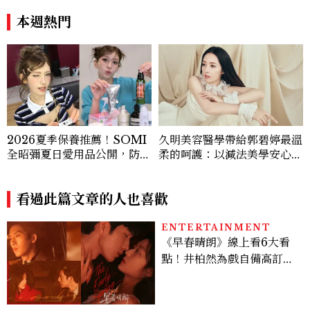
本週熱門
2026夏季保養推薦！SOMI
久明美容醫學帶給郭碧婷最溫
全昭彌夏日愛用品公開，防
柔的呵護：以減法美學安心相
曬、護髮、止汗、頭皮保養1
伴，在時間裡留住最美的樣子
0款好物一次看
看過此篇文章的人也喜歡
ENTERTAINMENT
《早春晴朗》線上看6大看
點！井柏然為戲自備高訂，
孫千苦等地下戀轉正，雨夜
激吻獲讚慾感天花板