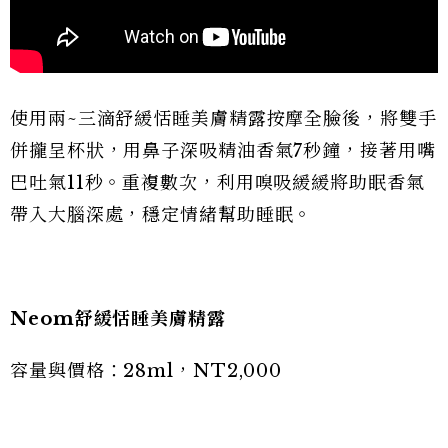
使用兩~三滴舒緩恬睡美膚精露按摩全臉後，將雙手
併攏呈杯狀，用鼻子深吸精油香氣7秒鐘，接著用嘴
巴吐氣11秒。重複數次，利用嗅吸緩緩將助眠香氣
帶入大腦深處，穩定情緒幫助睡眠。
Neom
舒緩恬睡美膚精露
容量與價格：28ml，NT2,000