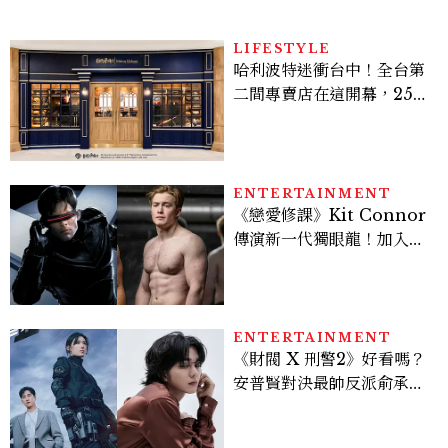
LIFESTYLE
哈利波特迷衝台中！全台第
二間專賣店在這開幕，25週
年限定周邊、托特包太值得
入手
ENTERTAINMENT
《戀愛修課》Kit Connor
傳演新一代獨眼龍！加入新
版《X戰警》，可望搭檔
Sadie Sink
ENTERTAINMENT
《財閥 X 刑警2》好看嗎？
安普賢對決最帥反派俞承
豪，鄭恩彩接棒女主，開專
機、刷黑卡，用錢輾壓罪犯