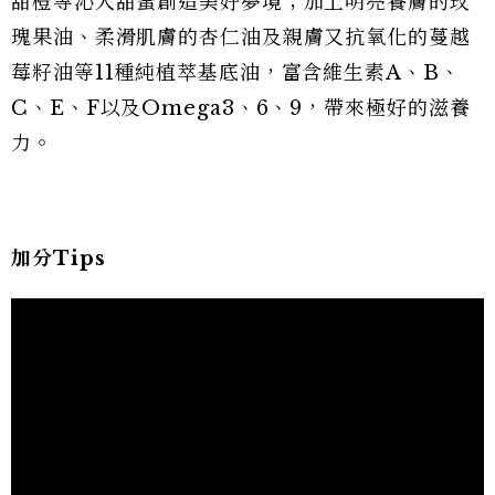
甜橙等沁人甜蜜創造美好夢境；加上明亮養膚的玫
瑰果油、柔滑肌膚的杏仁油及親膚又抗氧化的蔓越
莓籽油等11種純植萃基底油，富含維生素A、B、
C、E、F以及Omega3、6、9，帶來極好的滋養
力。
加分Tips