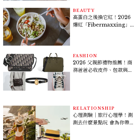
的陳利手回來了，這次能玩
多大？
BEAUTY
高蛋白之後換它紅！2026
爆紅「Fibermaxxing」
是什麼？一天30g纖維，原
來不用狂吃菜
FASHION
2026 父親節禮物推薦！商
務爸爸必收皮件、包款與鞋
履一次看
RELATIONSHIP
心理測驗｜旅行心理學！測
測去什麼景點玩 會為你帶來
好運