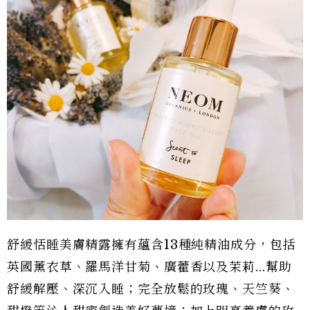
舒緩恬睡美膚精露擁有蘊含13種純精油成分，包括
英國薰衣草、羅馬洋甘菊、廣藿香以及茉莉...幫助
舒緩解壓、深沉入睡；完全放鬆的玫瑰、天竺葵、