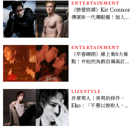
ENTERTAINMENT
《戀愛修課》Kit Connor
傳演新一代獨眼龍！加入新
版《X戰警》，可望搭檔
Sadie Sink
ENTERTAINMENT
《早春晴朗》線上看6大看
點！井柏然為戲自備高訂，
孫千苦等地下戀轉正，雨夜
激吻獲讚慾感天花板
LIFESTYLE
非常男人｜美男的條件，
Eko：「不要以貌取人，內
在與外在同樣重要。」