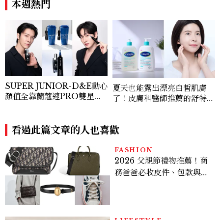
本週熱門
SUPER JUNIOR-D&E動心
夏天也能露出漂亮白皙肌膚
顏值全靠蘭蔻速PRO雙星！
了！皮膚科醫師推薦的舒特膚
小黑瓶+抗皺筆，修復、撫紋
「三酸煥膚嫩亮潔膚露、修護
一次到位，買肌因系列送親繪
乳」一抹就有嫩亮奇肌，解決
水杯+見面會資格！
看過此篇文章的人也喜歡
五大肌膚敏弱問題！
FASHION
2026 父親節禮物推薦！商
務爸爸必收皮件、包款與鞋
履一次看