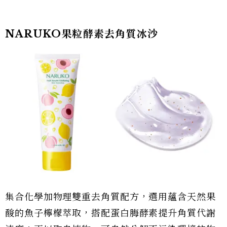
NARUKO果粒酵素去角質冰沙
集合化學加物理雙重去角質配方，選用蘊含天然果
酸的魚子檸檬萃取，搭配蛋白脢酵素提升角質代謝