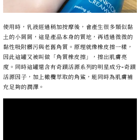
使用時，乳液經過稍加按摩後，會產生很多類似黏
土的小屑屑，這是產品本身的質地，再透過微微的
黏性吸附髒污與老舊角質。原理就像橡皮擦一樣，
因此這罐又被叫做「角質橡皮擦」，擦出肌膚亮
度。同時這罐還含有奇蹟活源系列的明星成分-奇蹟
活源因子，加上橄欖萃取的角鯊，能同時為肌膚補
充足夠的潤澤。