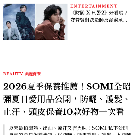
ENTERTAINMENT
《財閥 X 刑警2》好看嗎？
安普賢對決最帥反派俞承
豪，鄭恩彩接棒女主，開專
機、刷黑卡，用錢輾壓罪犯
的陳利手回來了，這次能玩
多大？
BEAUTY
美麗保養
2026夏季保養推薦！SOMI全昭
彌夏日愛用品公開，防曬、護髮、
止汗、頭皮保養10款好物一次看
夏天最怕悶熱、出油、流汗又有異味！SOMI 私下公開
自己的夏日保養清單，從防曬、頭皮護理、護髮、止汗到