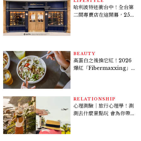
LIFESTYLE
哈利波特迷衝台中！全台第
二間專賣店在這開幕，25週
年限定周邊、托特包太值得
入手
BEAUTY
高蛋白之後換它紅！2026
爆紅「Fibermaxxing」
是什麼？一天30g纖維，原
來不用狂吃菜
RELATIONSHIP
心理測驗｜旅行心理學！測
測去什麼景點玩 會為你帶來
好運