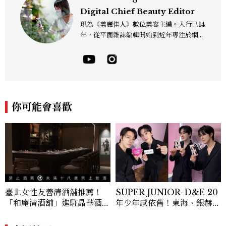
Digital Chief Beauty Editor
現為《美麗佳人》數位美容主編。入行已14
年，從平面雜誌編輯開始到近年專注於網路
報導，同時兼顧社群操作。寫作範圍持續深
耕彩妝、保養、香氛、頭髮...等與美有關的
面向。擅長以細膩敏銳的觀察力，深入報導
品牌理念與最新產品趨勢，將專業知識轉化
為貼近讀者日常的實用建議。持續關注美容
產業的創新動態，從配方科學到永續發展等
你可能會喜歡
等。Contact：chiao_hung@mctw.co
m.tw
臺北女性友善清酒舖推薦！
SUPER JUNIOR-D&E 20
「和庵清酒舖」進駐晶華酒
年少年感依舊！東海、銀赫公
店：首創五行心情選酒、單杯
開7個保養與生活習慣
180元起輕鬆微醺