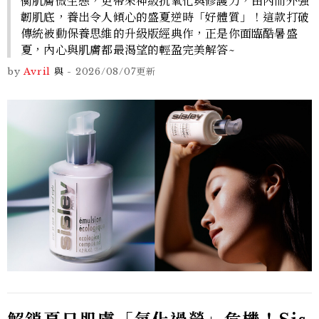
衡肌膚微生態，更帶來神級抗氧化與修護力，由內而外強
韌肌底，養出令人傾心的盛夏逆時「好體質」！這款打破
傳統被動保養思維的升級版經典作，正是你面臨酷暑盛
夏，內心與肌膚都最渴望的輕盈完美解答~
by
Avril
與
-
2026/08/07
更新