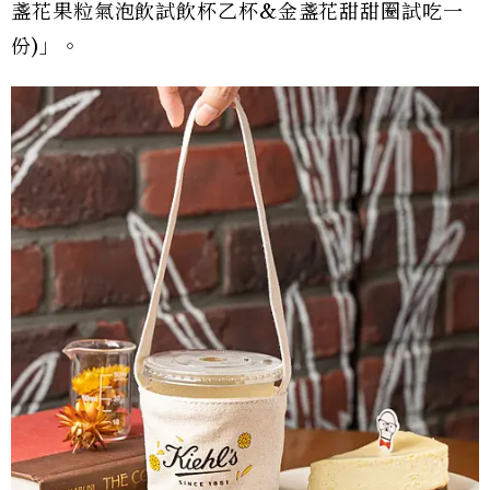
盞花果粒氣泡飲試飲杯乙杯&金盞花甜甜圈試吃一
份)」。