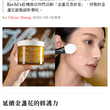
Kiehl’s趁機推出快閃活動「金盞花急診室」，特製的金
盞花甜點絕對要吃。
by
Chiao Hung
-
2020/08/03
更新
延續金盞花的修護力