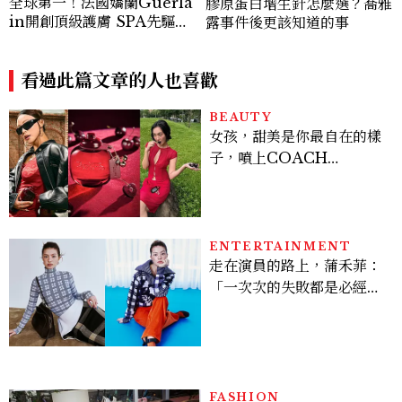
全球第一！法國嬌蘭Guerla
膠原蛋白增生針怎麼選？喬雅
in開創頂級護膚 SPA先驅，
露事件後更該知道的事
為台灣VIP首創獨家「黑蘭鑽
肌膚重生儀式」，締造全球富
豪名流夢寐以求的傳奇奢寵饗
看過此篇文章的人也喜歡
宴！
BEAUTY
女孩，甜美是你最自在的樣
子，噴上COACH
CHERRY時尚櫻桃香氛，
把每一刻都活得閃耀發光
吧！
ENTERTAINMENT
走在演員的路上，蒲禾菲：
「一次次的失敗都是必經過
程，必須要經過那些練習，
才能做得好。」
FASHION