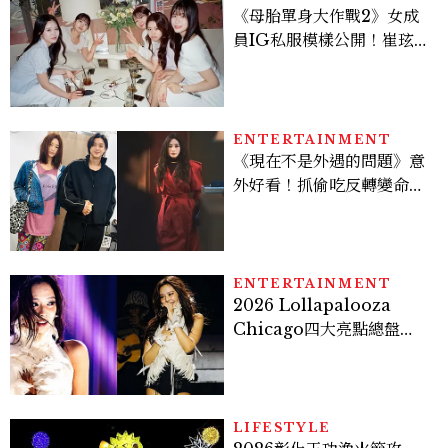
《母胎單身大作戰2》女成
員IG私服模樣公開！崔玹諝
溫柔系歐膩粉絲飆漲、金秀
炫竟是低調千金？
ENTERTAINMENT
《現在不是外遇的問題》意
外好看！抓偷吃反轉變命
案？金憓秀傳奇美腿被讚
爆、金智勳大秀腹肌，曹汝
貞雙影后飆戲，線上看7大
看點懶人包
ENTERTAINMENT
2026 Lollapalooza
Chicago四大亮點總盤
點， JENNIE、 CORTIS
登台，K-POP擄獲全球！
LIFESTYLE