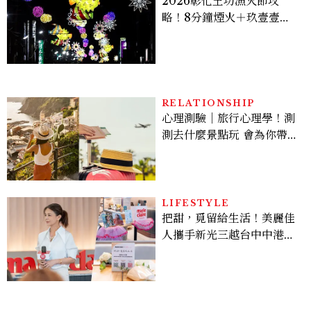
2026彰化王功漁火節攻
略！8分鐘煙火＋玖壹壹、
美秀集團開唱，千人烤蚵、
鯊魚先生一次玩
RELATIONSHIP
心理測驗｜旅行心理學！測
測去什麼景點玩 會為你帶來
好運
LIFESTYLE
把甜，覓留給生活！美麗佳
人攜手新光三越台中中港
店、林美貞，以南洋甜點打
造金卡會員限定午後