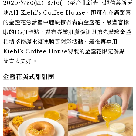
2020/7/30(四)~8/16(日)至台北新光三越信義新天
地A11 Kiehl’s Coffee House，即可在充滿驚喜
的金盞花急診室中體驗擁有滿滿金盞花、最豐富搶
眼的IG打卡點，還有專業肌膚檢測與搶先體驗金盞
花精萃修護水凝凍膜等精彩活動。最後再享用
Kiehl’s Coffee House特製的金盞花限定餐點，
簡直太美好。
金盞花美式甜甜圈