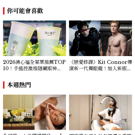
產業的創新動態，從配方科學到永續發展等
你可能會喜歡
等。Contact：chiao_hung@mctw.co
m.tw
2026清心福全菜單推薦TOP
《戀愛修課》Kit Connor傳
10！手搖控激推隱藏版神
演新一代獨眼龍！加入新版
飲、黃金甜度一次看
《X戰警》，可望搭檔Sadie
Sink
本週熱門