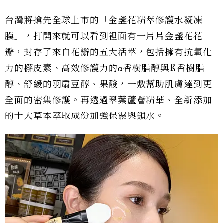
台灣將搶先全球上市的「金盞花精萃修護水凝凍
膜」，打開來就可以看到裡面有一片片金盞花花
瓣，封存了來自花瓣的五大活萃，包括擁有抗氧化
力的檞皮素、高效修護力的α香樹脂醇與ß香樹脂
醇、舒緩的羽扇豆醇、果酸，一敷幫助肌膚達到更
全面的密集修護。再透過翠葉蘆薈精華、全新添加
的十大草本萃取成份加強保濕與鎖水。