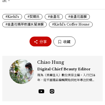
法。
#Kiehl's
#契爾氏
#金盞花
#金盞花面膜
#金盞花精萃修護水凝凍膜
#Kiehl’s Coffee House
分享
收藏
Chiao Hung
Digital Chief Beauty Editor
現為《美麗佳人》數位美容主編。入行已14
年，從平面雜誌編輯開始到近年專注於網路
報導，同時兼顧社群操作。寫作範圍持續深
耕彩妝、保養、香氛、頭髮...等與美有關的
面向。擅長以細膩敏銳的觀察力，深入報導
品牌理念與最新產品趨勢，將專業知識轉化
為貼近讀者日常的實用建議。持續關注美容