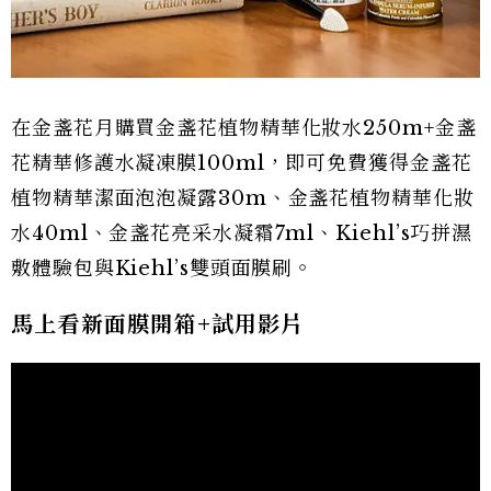
在金盞花月購買金盞花植物精華化妝水250m+金盞
花精華修護水凝凍膜100ml，即可免費獲得金盞花
植物精華潔面泡泡凝露30m、金盞花植物精華化妝
水40ml、金盞花亮采水凝霜7ml、Kiehl’s巧拼濕
敷體驗包與Kiehl’s雙頭面膜刷。
馬上看新面膜開箱+試用影片