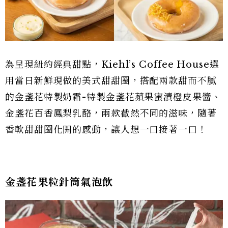
為呈現紐約經典甜點，Kiehl’s Coffee House選
用當日新鮮現做的美式甜甜圈，搭配兩款甜而不膩
的金盞花特製奶霜-特製金盞花蘋果蜜漬橙皮果醬、
金盞花百香鳳梨乳酪，兩款截然不同的滋味，隨著
香軟甜甜圈化開的感動，讓人想一口接著一口！
金盞花果粒針筒氣泡飲