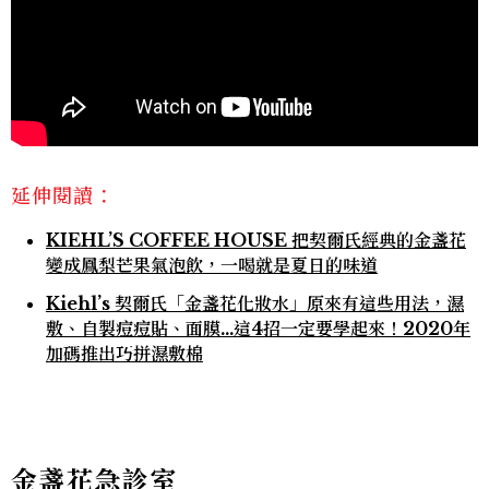
延伸閱讀：
KIEHL’S COFFEE HOUSE 把契爾氏經典的金盞花
變成鳳梨芒果氣泡飲，一喝就是夏日的味道
Kiehl’s 契爾氏「金盞花化妝水」原來有這些用法，濕
敷、自製痘痘貼、面膜…這4招一定要學起來！2020年
加碼推出巧拼濕敷棉
金盞花急診室