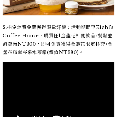
2.指定消費免費獲得限量好禮：活動期間至Kiehl’s
Coffee House，購買任1金盞花相關飲品/餐點並
消費滿NT300，即可免費獲得金盞花限定杯套+金
盞花精萃亮采水凝霜(價值NT380)。