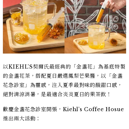
以KIEHL’S契爾氏最經典的「金盞花」為基底特製
的金盞花茶，搭配夏日嚴選鳳梨芒果醬，以「金盞
花急診室」為靈感，注入夏季最對味的酸甜口感，
絕對清涼消暑，是最適合炎炎夏日的果茶飲！
歡慶金盞花急診室開張，Kiehl’s Coffee Hosue
推出兩大活動：