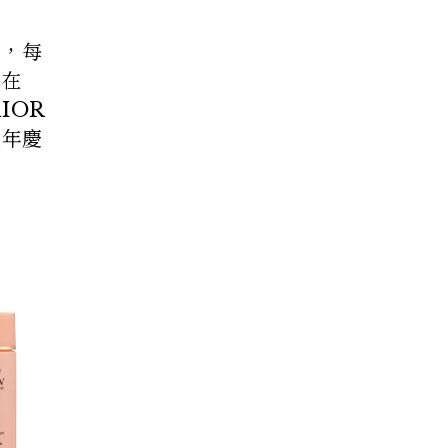
希，每
留在
IOR
週年慶