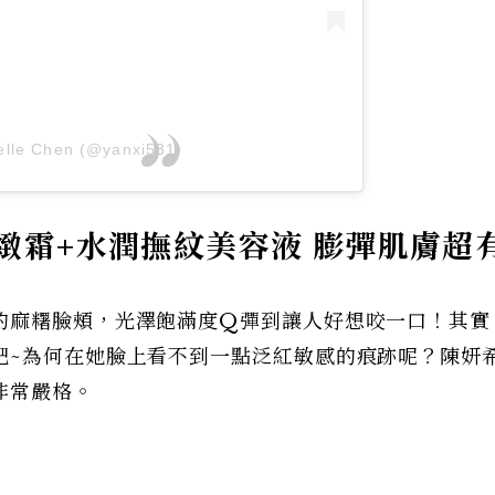
elle Chen (@yanxi531)
緻霜+
水潤撫紋美容液
膨彈肌膚超
的麻糬臉頰，光澤飽滿度Q彈到讓人好想咬一口！其實，
吧~為何在她臉上看不到一點泛紅敏感的痕跡呢？陳妍
非常嚴格。