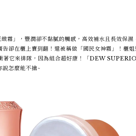
緊緻霜」，豐潤卻不黏膩的觸感，高效補水且長效保濕
廣告卻在櫃上賣到翻！還被稱做「國民女神霜」！櫃姐
它來排隊，因為組合超好康！「DEW SUPERIO
你說怎麼能不搶~