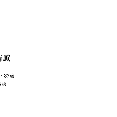
有感
37歲
希透