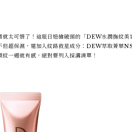
霜就太可惜了！這瓶日妞搶破頭的「DEW水潤撫紋美
不但超保濕，還加入紋路救星成分：DEW萃取菁華N
頸紋一週就有感，絕對要列入採溝清單！