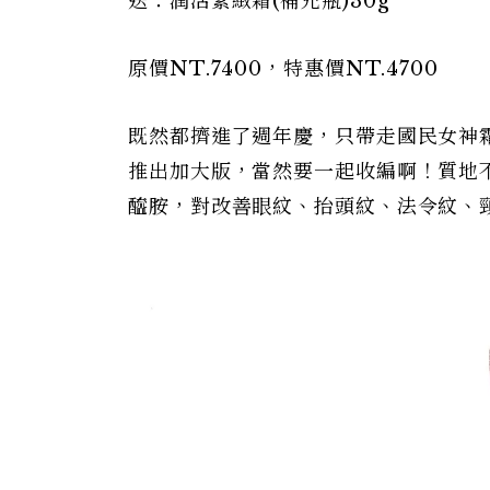
送：潤活緊緻霜(補充瓶)30g
原價NT.7400，特惠價NT.4700
既然都擠進了週年慶，只帶走國民女神
推出加大版，當然要一起收編啊！質地
醯胺，對改善眼紋、抬頭紋、法令紋、