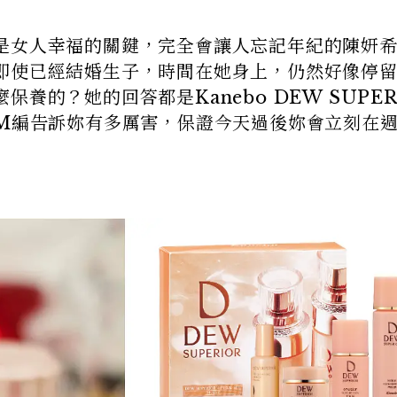
是女人幸福的關鍵，完全會讓人忘記年紀的陳妍
即使已經結婚生子，時間在她身上，仍然好像停
養的？她的回答都是Kanebo DEW SUPER
讓M編告訴妳有多厲害，保證今天過後妳會立刻在