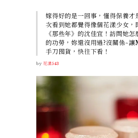
嫁得好的是一回事，懂得保養才
次看到她都覺得像個花漾少女，
《那些年》的沈佳宜！訪問她怎麼保
的功勞，妳還沒用過?沒關係~
手刀囤貨，快往下看！
by
花漾543