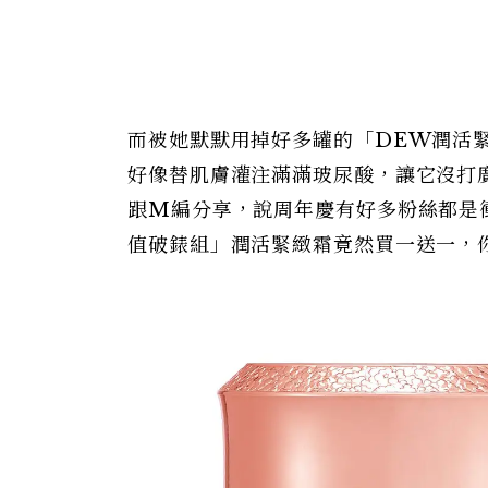
而被她默默用掉好多罐的「DEW潤活
好像替肌膚灌注滿滿玻尿酸，讓它沒打
跟M編分享，說周年慶有好多粉絲都是衝著
值破錶組」潤活緊緻霜竟然買一送一，