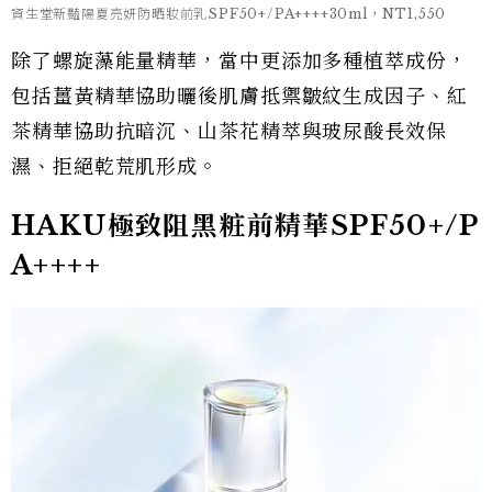
資生堂新豔陽夏亮妍防晒妝前乳SPF50+/PA++++30ml，NT1,550
除了螺旋藻能量精華，當中更添加多種植萃成份，
包括薑黃精華協助曬後肌膚抵禦皺紋生成因子、紅
茶精華協助抗暗沉、山茶花精萃與玻尿酸長效保
濕、拒絕乾荒肌形成。
HAKU極致阻黑粧前精華SPF50+/P
A++++