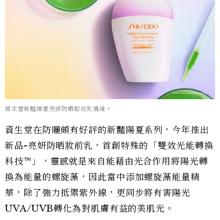
資生堂新豔陽夏亮妍防晒妝前乳情境。
資生堂在防曬頗有好評的新豔陽夏系列，今年推出
新品-亮妍防晒妝前乳，首創特殊的「雙效光能轉換
科技™」，靈感就是來自能藉由光合作用將陽光轉
換為能量的螺旋藻，因此當中添加螺旋藻能量精
華，除了強力抵禦紫外線，更同步將有害陽光
UVA/UVB轉化為對肌膚有益的美肌光。