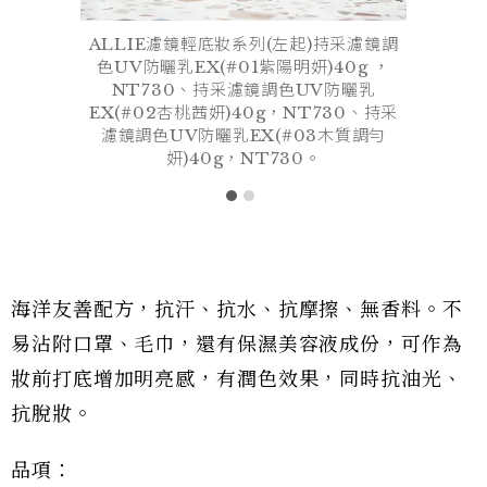
ALLIE濾鏡輕底妝系列(左起)持采濾鏡調
色UV防曬乳EX(#01紫陽明妍)40g ，
NT730、持采濾鏡調色UV防曬乳
EX(#02杏桃茜妍)40g，NT730、持采
濾鏡調色UV防曬乳EX(#03木質調勻
妍)40g，NT730。
海洋友善配方，抗汗、抗水、抗摩擦、無香料。不
易沾附口罩、毛巾，還有保濕美容液成份，可作為
妝前打底增加明亮感，有潤色效果，同時抗油光、
抗脫妝。
品項：