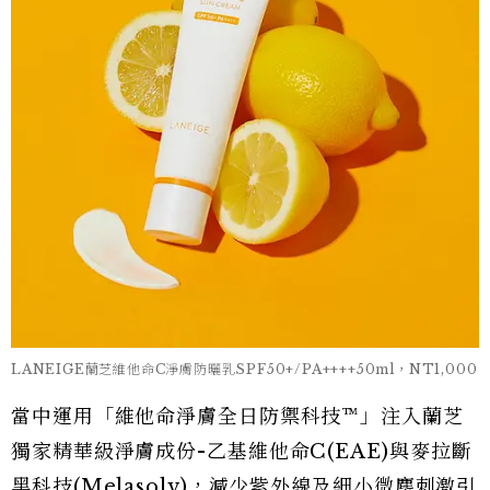
LANEIGE蘭芝維他命C淨膚防曬乳SPF50+/PA++++50ml，NT1,000
當中運用「維他命淨膚全日防禦科技™」注入蘭芝
獨家精華級淨膚成份-乙基維他命C(EAE)與麥拉斷
黑科技(Melasolv)，減少紫外線及細小微塵刺激引