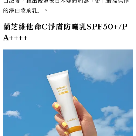
白滋養，推出後還被日本媒體喻為「史上最高傑作
的淨白妝前乳」。
蘭芝維他命C淨膚防曬乳SPF50+/P
A++++