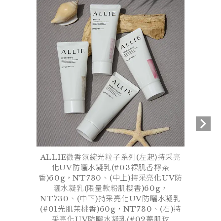
ALLIE微香氛綻光粒子系列(左起)持采亮
化UV防曬水凝乳(#03裸肌香檸茶
香)60g，NT730、(中上)持采亮化UV防
曬水凝乳(限量款粉肌櫻香)60g，
NT730、(中下)持采亮化UV防曬水凝乳
(#01光肌茉桃香)60g，NT730、(右)持
采亮化UV防曬水凝乳(#02薔肌玫