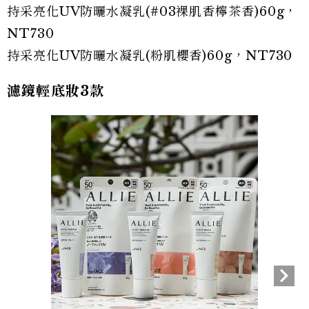
持采亮化UV防曬水凝乳(#03裸肌香檸茶香)60g，
NT730
持采亮化UV防曬水凝乳(粉肌櫻香)60g，NT730
濾鏡輕底妝3款