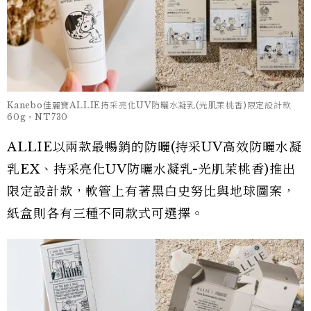
Kanebo佳麗寶ALLIE持采亮化UV防曬水凝乳(光肌茉桃香)限定設計款
60g，NT730
ALLIE以兩款最暢銷的防曬(持采UV高效防曬水凝
乳EX、持采亮化UV防曬水凝乳-光肌茉桃香)推出
限定設計款，軟管上有著黑白史努比與地球圖案，
紙盒則各有三種不同款式可選擇。