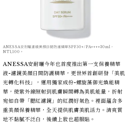
ANESSA安耐曬濾鏡美顏日間防護精華SPF50+/PA++++30ml，
NT1,100。
ANESSA安耐曬今年也首度推出第一支保養精華
液-濾鏡美顏日間防護精華，更世界首創研發「美肌
光轉化科技」，運用獨家成份-螺旋藻御光煥能精
華，使紫外線照射到肌膚瞬間轉為美肌能量，折射
宛如自帶「腮紅濾鏡」的紅潤好氣色。裡面蘊含多
重美顏保養精華，全天提供肌膚美肌活力。清爽質
地不黏膩不泛白，後續上妝也超服貼。