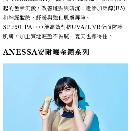
起的色素沉澱，改善斑點與暗沉；還添加泛醇(B5)
和神經醯胺，舒緩與強化肌膚屏障。
SPF50+PA++++能高效對抗UVA/UVB全面防護
肌膚，加上質地輕盈不黏膩，夏天也擦得住。
ANESSA安耐曬金鑽系列