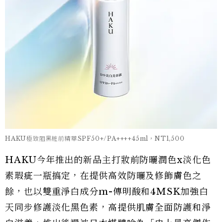
HAKU極致阻黑粧前精華SPF50+/PA++++45ml，NT1,500
HAKU今年推出的新品主打妝前防曬潤色x淡化色
素瑕疵一瓶搞定，在提供高效防曬及修飾膚色之
餘，也以雙重淨白成分m-傳明酸和4MSK加強白
天同步修護淡化黑色素，高提供肌膚全面防護和淨