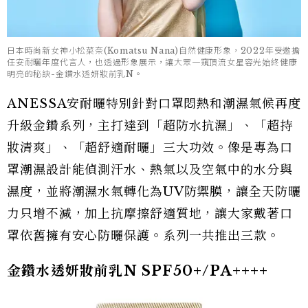
日本時尚新女神小松菜奈(Komatsu Nana)自然健康形象，2022年受邀擔
任安耐曬年度代言人，也透過形象展示，讓大眾一窺頂流女星容光始終健康
明亮的秘訣-金鑽水透妍妝前乳N。
ANESSA安耐曬特別針對口罩悶熱和潮濕氣候再度
升級金鑽系列，主打達到「超防水抗濕」、「超持
妝清爽」、「超舒適耐曬」三大功效。像是專為口
罩潮濕設計能偵測汗水、熱氣以及空氣中的水分與
濕度，並將潮濕水氣轉化為UV防禦膜，讓全天防曬
力只增不減，加上抗摩擦舒適質地，讓大家戴著口
罩依舊擁有安心防曬保護。系列一共推出三款。
金鑽水透妍妝前乳N SPF50+/PA++++