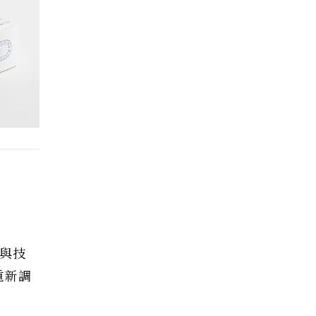
驗與技
重新調