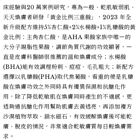
床經驗與20 萬案例研究，專為㇐般、乾肌敏弱肌、
天天煥膚者研發「黃金比例三重酸」，2023 年全
新升級配方維持5%杏仁酸+2%水楊酸+1%乳糖酸的黃
金比例：主角杏仁酸，是AHA 果酸家族中唯㇐的
大分子親脂性果酸，調節角質代謝的功效顯著，㇐
直是皮膚科醫師很推薦的溫和煥膚成分；水楊酸
(BHA)能有效調理粉刺、痘痘、毛孔粗大；新配方
選擇以乳糖酸(PHA)取代焦葡酸，看重的便是乳糖
酸在煥膚功效之外同時具有優異保濕和抗醣化作
用，除了降低乾敏肌在煥膚同時產生的不適感，更
透夠過抗醣化作用幫助肌膚去黃透亮，再添加複方
沙漠植物萃取、鎖水磁石，有效緩解煥膚後可能乾
癢、脫皮的情況，非常適合乾敏膚質每日輕煥膚需
求。