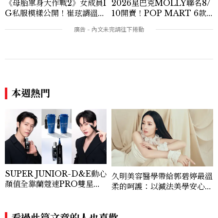
《母胎單身大作戰2》女成員I
2026星巴克MOLLY聯名8/
G私服模樣公開！崔玹諝溫柔
10開賣！POP MART 6款
系歐膩粉絲飆漲、金秀炫竟是
杯袋價格、草莓布蕾星冰樂一
低調千金？
次看
本週熱門
SUPER JUNIOR-D&E動心
久明美容醫學帶給郭碧婷最溫
顏值全靠蘭蔻速PRO雙星！
柔的呵護：以減法美學安心相
小黑瓶+抗皺筆，修復、撫紋
伴，在時間裡留住最美的樣子
一次到位，買肌因系列送親繪
水杯+見面會資格！
看過此篇文章的人也喜歡
LIFESTYLE
2026高雄旗津風箏節
8/8~8/9登場！35公尺巨大
鯨魚首度放飛、豐富親子活