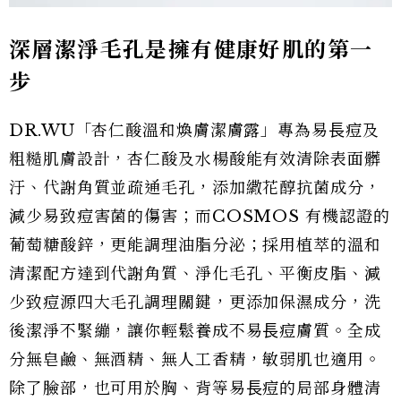
深層潔淨毛孔是擁有健康好肌的第一
步
DR.WU「杏仁酸溫和煥膚潔膚露」專為易⾧痘及
粗糙肌膚設計，杏仁酸及水楊酸能有效清除表面髒
汙、代謝角質並疏通毛孔，添加繖花醇抗菌成分，
減少易致痘害菌的傷害；而COSMOS 有機認證的
葡萄糖酸鋅，更能調理油脂分泌；採用植萃的溫和
清潔配方達到代謝角質、淨化毛孔、平衡皮脂、減
少致痘源四大毛孔調理關鍵，更添加保濕成分，洗
後潔淨不緊繃，讓你輕鬆養成不易⾧痘膚質。全成
分無皂鹼、無酒精、無人工香精，敏弱肌也適用。
除了臉部，也可用於胸、背等易⾧痘的局部身體清