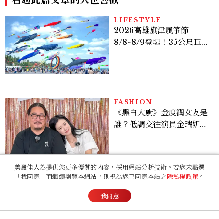
動時間懶人包
FASHION
《黑白大廚》金度潤女友是
誰？低調交往演員金瑞妍、
曾出演《少年法庭》，私下
極簡風穿搭是日常範本！
ENTERTAINMENT
《現在不是外遇的問題》意
外好看！抓偷吃反轉變命
案？金憓秀傳奇美腿被讚
爆、金智勳大秀腹肌，曹汝
貞雙影后飆戲，線上看7大
美麗佳人為提供您更多優質的內容，採用網站分析技術。若您未點選
看點懶人包
「我同意」而繼續瀏覽本網站，則視為您已同意本站之
隱私權政策
。
BEAUTY
hince台北快閃店回歸！
我同意
「Chill Voyage」夏季限
定系列登場，夢幻海洋藍空