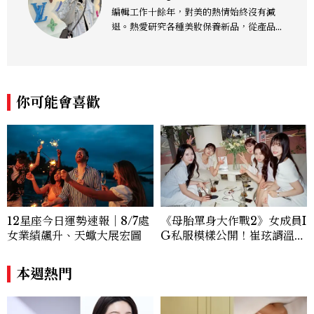
編輯工作十餘年，對美的熱情始終沒有減
退。熱愛研究各種美妝保養新品，從產品理
念、成分到實際功效都想深入了解，希望以
更全面的視角，分享值得參考的保養知識與
趨勢，帶來兼具深度與實用性的內容，讓我
們一起變漂亮吧！
你可能會喜歡
12星座今日運勢速報｜8/7處
《母胎單身大作戰2》女成員I
女業績飆升、天蠍大展宏圖
G私服模樣公開！崔玹諝溫柔
系歐膩粉絲飆漲、金秀炫竟是
低調千金？
本週熱門