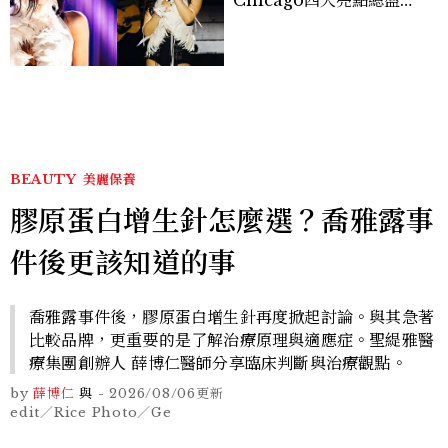
點， JENNIE、 CORTIS
登台，K-POP擄獲全球！
BEAUTY
美麗保養
膠原蛋白增生針怎麼選？喬雅露事
件後更該知道的事
喬雅露事件後，膠原蛋白增生針再度掀起討論。與其急著
比較品牌，更重要的是了解治療原理與適應症。聖緹雅醫
療集團創辦人 薛博仁醫師分享臨床判斷與治療觀點。
by
薛博仁
與
-
2026/08/06
更新
edit／Rice Photo／Ge