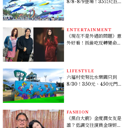
8/8~8/9登場！35公尺巨大
鯨魚首度放飛、豐富親子活
動時間懶人包
ENTERTAINMENT
《現在不是外遇的問題》意
外好看！抓偷吃反轉變命
案？金憓秀傳奇美腿被讚
爆、金智勳大秀腹肌，曹汝
貞雙影后飆戲，線上看7大
看點懶人包
LIFESTYLE
六福村史努比水樂園只到
8/30！350元、450元門票
優惠一次看，必拍造景、
SNOOPY美食可愛登場
FASHION
《黑白大廚》金度潤女友是
誰？低調交往演員金瑞妍、