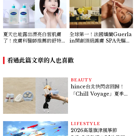
夏天也能露出漂亮白皙肌膚
全球第一！法國嬌蘭Guerla
了！皮膚科醫師推薦的舒特膚
in開創頂級護膚 SPA先驅，
「三酸煥膚嫩亮潔膚露、修護
為台灣VIP首創獨家「黑蘭鑽
乳」一抹就有嫩亮奇肌，解決
肌膚重生儀式」，締造全球富
五大肌膚敏弱問題！
看過此篇文章的人也喜歡
豪名流夢寐以求的傳奇奢寵饗
宴！
BEAUTY
hince台北快閃店回歸！
「Chill Voyage」夏季限
定系列登場，夢幻海洋藍空
間、限定彩妝、DIY吊飾一
次體驗
LIFESTYLE
2026高雄旗津風箏節