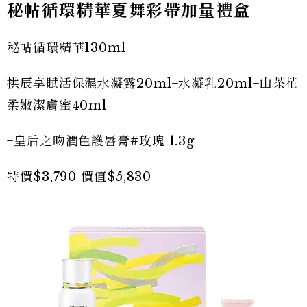
秘帖循環精華夏舞彩帶加量禮盒
秘帖循環精華130ml
拱辰享賦活保濕水凝露20ml+水凝乳20ml+山茶花
柔嫩潔膚蜜40ml
+皇后之吻潤色護唇膏#玫瑰 1.3g
特價$3,790 價值$5,830