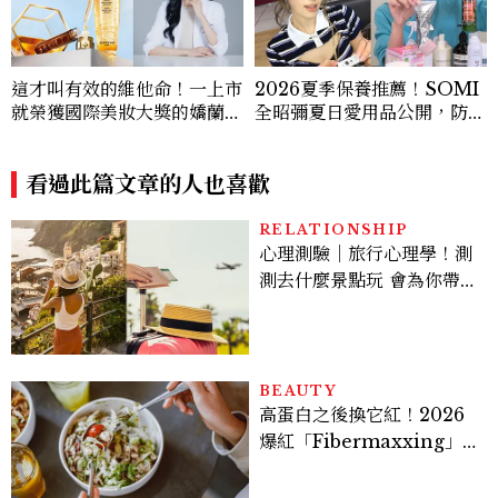
「皇家蜂王乳激活能量凍晶」
曬、護髮、止汗、頭皮保養1
獨家冰封技術讓修護力遠甩頂
0款好物一次看
級安瓶，過勞肌也能變回蜜光
看過此篇文章的人也喜歡
肌！
RELATIONSHIP
心理測驗｜旅行心理學！測
測去什麼景點玩 會為你帶來
好運
BEAUTY
高蛋白之後換它紅！2026
爆紅「Fibermaxxing」
是什麼？一天30g纖維，原
來不用狂吃菜
ENTERTAINMENT
《財閥 X 刑警2》好看嗎？
安普賢對決最帥反派俞承