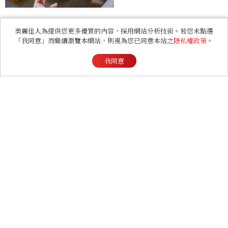
豪，鄭恩彩接棒女主，開專
機、刷黑卡，用錢輾壓罪犯
的陳利手回來了，這次能玩
美麗佳人為提供您更多優質的內容，採用網站分析技術。若您未點選
多大？
「我同意」而繼續瀏覽本網站，則視為您已同意本站之
隱私權政策
。
ENTERTAINMENT
《早春晴朗》線上看6大看
我同意
點！井柏然為戲自備高訂，
孫千苦等地下戀轉正，雨夜
激吻獲讚慾感天花板
LIFESTYLE
非常男人｜美男的條件，
Eko：「不要以貌取人，內
在與外在同樣重要。」
LIFESTYLE
哈利波特迷衝台中！全台第
二間專賣店在這開幕，25週
年限定周邊、托特包太值得