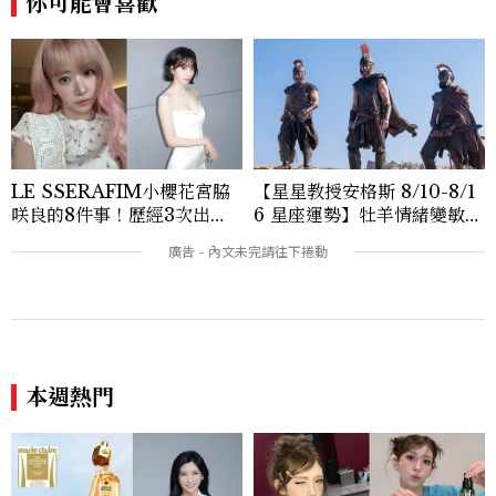
你可能會喜歡
女性故事與價值觀；同時以細膩的美學語言
與敘事張力，轉化為兼具視覺風格與思想深
度的內容。 《Marie Claire》始終以敏銳
視角與編輯直覺，引領讀者探索女性多元面
貌與生活品味風格的無限可能。
LE SSERAFIM小櫻花宮脇
【星星教授安格斯 8/10-8/1
咲良的8件事！歷經3次出
6 星座運勢】牡羊情緒變敏
道、嚴以律己的終極自我管理
感，雙子人際吸引力爆棚
王、靠「這招」養成17吋螞蟻
本週熱門
腰
這才叫有效的維他命！一上市
2026夏季保養推薦！SOMI
就榮獲國際美妝大獎的嬌蘭
全昭彌夏日愛用品公開，防