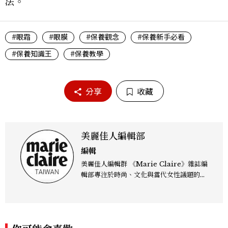
法。
#眼霜
#眼膜
#保養觀念
#保養新手必看
#保養知識王
#保養教學
分享
收藏
美麗佳人編輯部
編輯
美麗佳人編輯群 《Marie Claire》雜誌編
輯部專注於時尚、文化與當代女性議題的深
度呈現，致力打造兼具風格與觀點的內容敘
事。 團隊擅長核心議題企劃、內容策展與
跨平台整合，長期關注國際時代脈動與社會
趨勢，從文化觀察出發，挖掘具有啟發性的