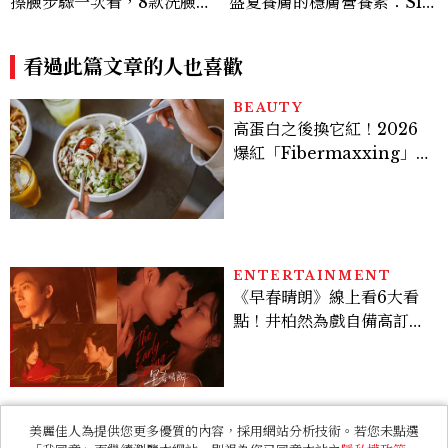
高蛋白之後換它紅！2026
爆紅「Fibermaxxing」
是什麼？一天30g纖維，原
來不用狂吃菜
ENTERTAINMENT
《早春晴朗》線上看6大看
點！井柏然為戲自備高訂，
孫千苦等地下戀轉正，雨夜
激吻獲讚慾感天花板
RELATIONSHIP
心理測驗｜旅行心理學！測
測去什麼景點玩 會為你帶來
好運
LIFESTYLE
美麗佳人為提供您更多優質的內容，採用網站分析技術。若您未點選