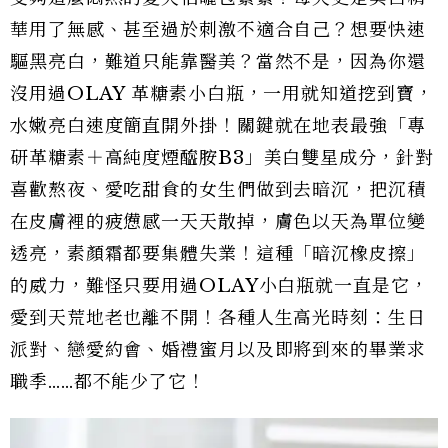
華用了無感、甚至過於刺激不適合自己？想要快速
驅黑亮白，難道只能靠醫美？當然不是，因為你還
沒用過OLAY 革糖素小白瓶，一用就知道挖到寶，
水嫩亮白速度簡直開外掛！關鍵就在地表最強「專
研革糖素＋高純度煙醯胺B3」美白雙星成分，針對
喜歡熬夜、愛吃甜食的女生們做到去暗沉，把沉積
在皮膚裡的疲憊感一天天散掉，膚色以天為單位變
透亮，素顏霜都要集體失業！這種「暗沉橡皮擦」
的威力，難怪只要用過OLAY小白瓶就一直是它，
愛到天荒地老也離不開！各種人生高光時刻：生日
派對、戀愛約會、婚禮蜜月以及即將到來的畢業求
職季……都不能少了它！