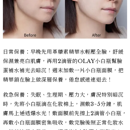
日常保養：早晚先用革糖素精華水輕壓全臉，舒緩
保濕兼亮白肌膚，再用2滴管的OLAY小白瓶幫臉
蛋補水補光去暗沉！週末加敷一片小白瓶面膜，把
精華鎖在臉上做深層保養，倦怠感速速退去！
救急保養：失眠、生理期、壓力大，膚況特別暗沉
時，先將小白瓶滴在化妝棉上，濕敷3~5分鐘，肌
膚馬上通透爆水光！敷面膜前先擦上2滴管小白瓶，
再敷小白瓶面膜密集吸收，敷完臉後照正常化妝水