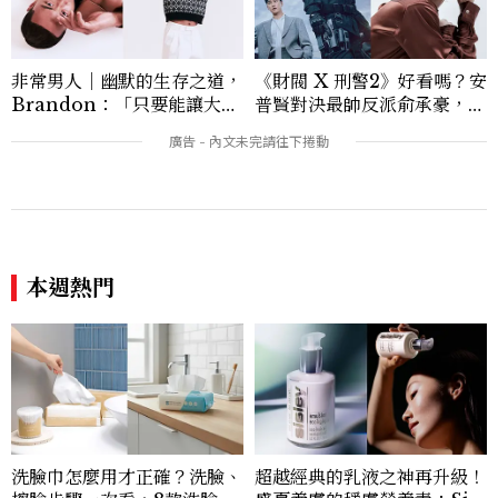
非常男人｜幽默的生存之道，
《財閥 X 刑警2》好看嗎？安
Brandon：「只要能讓大家
普賢對決最帥反派俞承豪，鄭
笑，我們就有機會玩在一起，
恩彩接棒女主，開專機、刷黑
讓敵人成為朋友。」
卡，用錢輾壓罪犯的陳利手回
本週熱門
來了，這次能玩多大？
洗臉巾怎麼用才正確？洗臉、
超越經典的乳液之神再升級！
擦臉步驟一次看，8款洗臉巾
盛夏養膚的穩膚營養素：Sisl
推薦，別再用毛巾擦臉了！
ey 全能乳液，以頂級植萃啟
動自主修護，讓保養不被動，
看過此篇文章的人也喜歡
由內而外打造「好體質」
BEAUTY