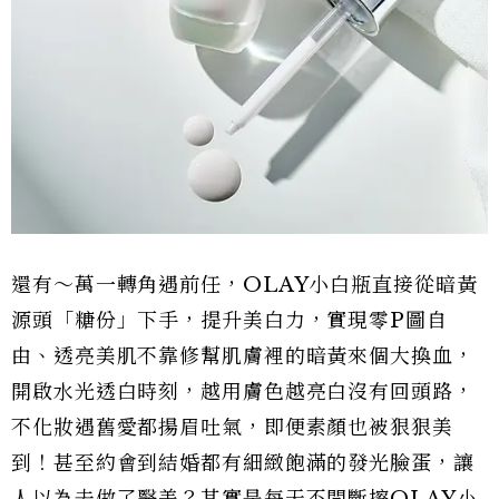
還有～萬一轉角遇前任，OLAY小白瓶直接從暗黃
源頭「糖份」下手，提升美白力，實現零P圖自
由、透亮美肌不靠修幫肌膚裡的暗黃來個大換血，
開啟水光透白時刻，越用膚色越亮白沒有回頭路，
不化妝遇舊愛都揚眉吐氣，即便素顏也被狠狠美
到！甚至約會到結婚都有細緻飽滿的發光臉蛋，讓
人以為去做了醫美？其實是每天不間斷擦OLAY小