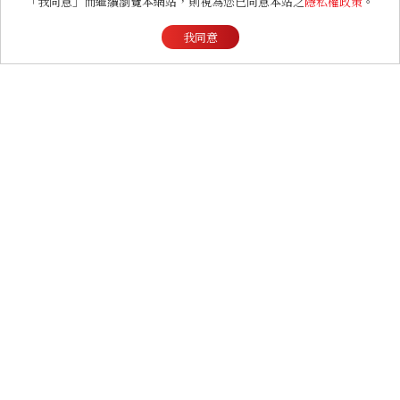
哈利波特迷衝台中！全台第
「我同意」而繼續瀏覽本網站，則視為您已同意本站之
隱私權政策
。
二間專賣店在這開幕，25週
我同意
年限定周邊、托特包太值得
入手
ENTERTAINMENT
《現在不是外遇的問題》意
外好看！抓偷吃反轉變命
案？金憓秀傳奇美腿被讚
爆、金智勳大秀腹肌，曹汝
貞雙影后飆戲，線上看7大
看點懶人包
FASHION
2026 父親節禮物推薦！商
務爸爸必收皮件、包款與鞋
履一次看
LIFESTYLE
颱風假發布規定是什麼？停