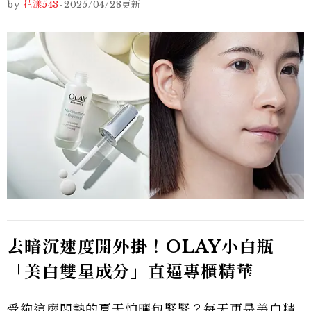
by
花漾543
-
2025/04/28
更新
去暗沉速度開外掛！OLAY小白瓶
「美白雙星成分」直逼專櫃精華
受夠這麼悶熱的夏天怕曬包緊緊？每天更是美白精