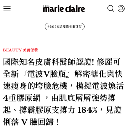
#2026裙襬澎澎RUN
BEAUTY
美麗保養
國際知名皮膚科醫師認證! 修麗可
全新『電波V臉瓶』解密糖化與快
速瘦身的垮臉危機，模擬電波煥活
4重膠原網 ，由肌底層層強勢撐
起、撐霸膠原支撐力 184%，見證
俐落 V 臉回歸！