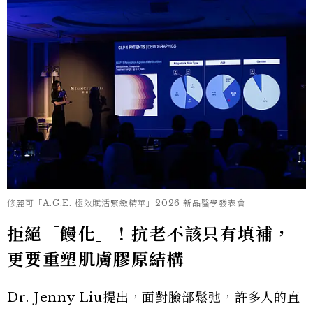
修麗可「A.G.E. 極效賦活緊緻精華」2026 新品醫學發表會
拒絕「饅化」！抗老不該只有填補，
更要重塑肌膚膠原結構
Dr. Jenny Liu提出，面對臉部鬆弛，許多人的直