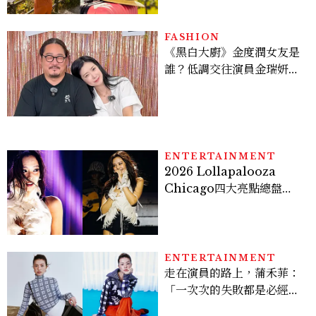
FASHION
《黑白大廚》金度潤女友是
誰？低調交往演員金瑞妍、
曾出演《少年法庭》，私下
極簡風穿搭是日常範本！
ENTERTAINMENT
2026 Lollapalooza
Chicago四大亮點總盤
點， JENNIE、 CORTIS
登台，K-POP擄獲全球！
ENTERTAINMENT
走在演員的路上，蒲禾菲：
「一次次的失敗都是必經過
程，必須要經過那些練習，