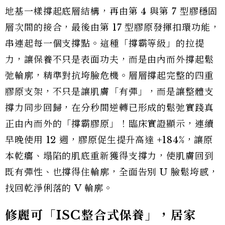
地基一樣撐起底層結構，再由第 4 與第 7 型膠穩固
層次間的接合，最後由第 17 型膠原發揮扣環功能，
串連起每一個支撐點。這種「撐霸等級」的拉提
力，讓保養不只是表面功夫，而是由內而外撐起鬆
弛輪廓，精準對抗垮臉危機。層層撐起完整的四重
膠原支架，不只是讓肌膚「有彈」，而是讓整體支
撐力同步回歸，在分秒間逆轉已形成的鬆弛實踐真
正由內而外的「撐霸膠原」！臨床實證顯示，連續
早晚使用 12 週，膠原促生提升高達 +184%，讓原
本乾癟、塌陷的肌底重新獲得支撐力，使肌膚回到
既有彈性、也撐得住輪廓，全面告別 U 臉鬆垮感，
找回乾淨俐落的 V 輪廓。
修麗可「ISC整合式保養」，居家