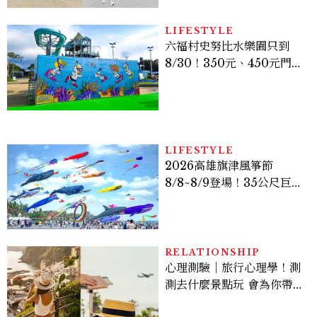
次體驗
LIFESTYLE
六福村史努比水樂園只到
8/30！350元、450元門票
優惠一次看，必拍造景、
SNOOPY美食可愛登場
LIFESTYLE
2026高雄旗津風箏節
8/8~8/9登場！35公尺巨大
鯨魚首度放飛、豐富親子活
動時間懶人包
RELATIONSHIP
心理測驗｜旅行心理學！測
測去什麼景點玩 會為你帶來
好運