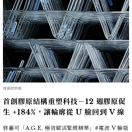
撐霸膠原圖
首創膠原結構重塑科技－12 週膠原促
生 +184%，讓輪廓從 U 臉回到 V 線
修麗可「A.G.E. 極效賦活緊緻精華」#電波 V 臉瓶