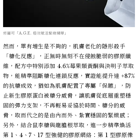
修麗可「A.G.E. 極效賦活緊緻精華」
然而，單有增生是不夠的，肌膚老化的隱形殺手
「糖化反應」，正無時無刻不在侵蝕脆弱的膠原纖
維，配方中特別添加 4.6%莓果類黃酮與決明子萃取
物，能精準阻斷糖化連鎖反應，實證能提升達 +87%
的抗糖成效，猶如為肌膚配置了專屬「保鑣」，防
止新生膠原蛋白被糖分威脅，讓肌膚從底層重塑穩
固的彈力支架，不再輕易妥協於時間、糖分的威
脅，取而代之的是由內而外、紮實穩固的緊緻感；
另外，結合鼠李糖與龍膽根萃取，進一步精準煥活
第 1、4、7、17 型強健的膠原網絡：第 1 型膠原像