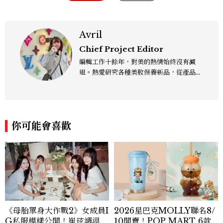
Avril
Chief Project Editor
編輯工作十餘年，對美的熱情始終沒有減
退。熱愛研究各種美妝保養新品，從產品理
念、成分到實際功效都想深入了解，希望以
更全面的視角，分享值得參考的保養知識與
趨勢，帶來兼具深度與實用性的內容，讓我
們一起變漂亮吧！
你可能會喜歡
《母胎單身大作戰2》女成員I
2026星巴克MOLLY聯名8/
G私服模樣公開！崔玹諝溫柔
10開賣！POP MART 6款