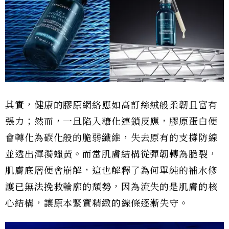
其實，健康的膠原網絡應如高訂絲絨般柔韌且富有
張力；然而，一旦陷入糖化連鎖反應，膠原蛋白便
會轉化為碳化般的脆弱纖維，失去原有的支撐防線
並透出渾濁蠟黃。而當肌膚結構從彈韌轉為脆裂，
肌膚底層便會崩解，這也解釋了為何單純的補水修
護已無法挽救輪廓的頹勢，因為流失的是肌膚的核
心結構，讓原本緊實精緻的線條逐漸失守。