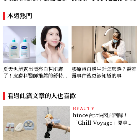
系歐膩粉絲飆漲、金秀炫竟是
杯袋價格、草莓布蕾星冰樂一
低調千金？
次看
本週熱門
夏天也能露出漂亮白皙肌膚
膠原蛋白增生針怎麼選？喬雅
了！皮膚科醫師推薦的舒特膚
露事件後更該知道的事
「三酸煥膚嫩亮潔膚露、修護
乳」一抹就有嫩亮奇肌，解決
五大肌膚敏弱問題！
看過此篇文章的人也喜歡
BEAUTY
hince台北快閃店回歸！
「Chill Voyage」夏季限
定系列登場，夢幻海洋藍空
間、限定彩妝、DIY吊飾一