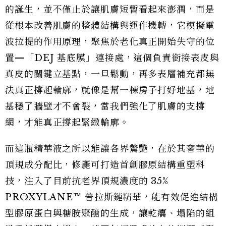
的誕生，並不僅止於讓肌膚短暫看起來澎潤，而是
從根本改善肌膚的整體結構與運作機轉，它模擬電
波拉提的作用原理，聚焦於老化真正開始失守的位
置—「DEJ 基底膜」連接處，這個負責銜接表皮與
真皮的關鍵立基點，一旦鬆動，再多表層補充都無
法真正撐起輪廓，就像是幫一棟房子打好地基，地
基穩了牆壁才不會裂，當我們強化了肌膚的支撐
網，才能真正撐起緊緻輪廓。
而這瓶精華液之所以能讓各界驚艷，在於其奢華的
頂規成分配比，修麗可打造首創膠原結構重塑科
技，注入了目前抗老界頂規濃度的 35%
PROXYLANE™ 普拉斯鏈精華，能有效促進結構
型膠原蛋白與糖胺聚醣的生成，讓乾癟、塌陷的組