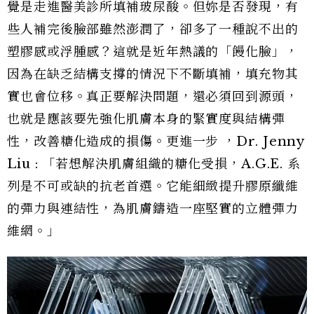
覺是走進醫美診所填補玻尿酸。但妳是否發現，有
些人補完後臉部雖然澎潤了，卻多了一種說不出的
塑膠感或浮腫感？這就是近年熱議的「饅化臉」，
因為在缺乏結構支撐的情況下不斷填補，填充物其
實也會位移。真正要解決問題，還必須回到源頭，
也就是應該要先強化肌膚本身的緊實度與結構彈
性，改善糖化造成的損傷。更進一步 ，Dr. Jenny
Liu : 「若想解決肌膚組織的糖化受損，A.G.E. 系
列是不可或缺的抗老首選。它能細緻提升膠原纖維
的彈力與連結性，為肌膚鑄造一座堅實的立體彈力
維網。」