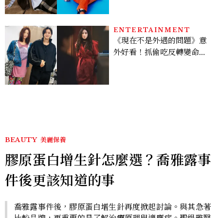
才能做得好。」
ENTERTAINMENT
《現在不是外遇的問題》意
外好看！抓偷吃反轉變命
案？金憓秀傳奇美腿被讚
爆、金智勳大秀腹肌，曹汝
貞雙影后飆戲，線上看7大
看點懶人包
BEAUTY
美麗保養
膠原蛋白增生針怎麼選？喬雅露事
件後更該知道的事
喬雅露事件後，膠原蛋白增生針再度掀起討論。與其急著
比較品牌，更重要的是了解治療原理與適應症。聖緹雅醫