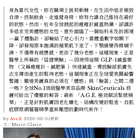
身為當代女性，妳在職場上披荊斬棘，在生活中追求極致
自律。控制飲食、走進健身房，妳努力讓自己維持在最好
的狀態。然而，近年全球掀起的瘦瘦針減重熱潮，卻讓許
多追求完美體態的女性，意外面臨了一個始料未及的困境
—贏了體脂計，卻輸給了地心引力。當體重數字如願下
降，卻發現原本飽滿的蘋果肌下垂了、下顎線變得模糊不
清，不僅帶有疲憊感，更添了幾分老態。這種現象，正是
醫學上所稱的「猛健樂臉」—因使用這類 GLP-1減重藥
物 （又稱瘦瘦針、減肥筆 ）快速減重，導致臉部肌膚失
去支撐而產生的鬆垮老態。這個現象正在全球愛美圈敲響
警鐘：難道美麗真的必須在「體態」與「臉蛋」之間二選
一嗎？全球No.1頂級醫學美容品牌 SkinCeuticals 修
麗可給出了優雅的解答：最新 「A.G.E. 極效賦活緊緻精
華」，正是針對肌膚因老化糖化、結構改變的鬆垂，自肌
底膠原網層層精準重新雕塑的劃時代新作！
by
Avril
-
2026/03/05
更新
文／Marie Claire