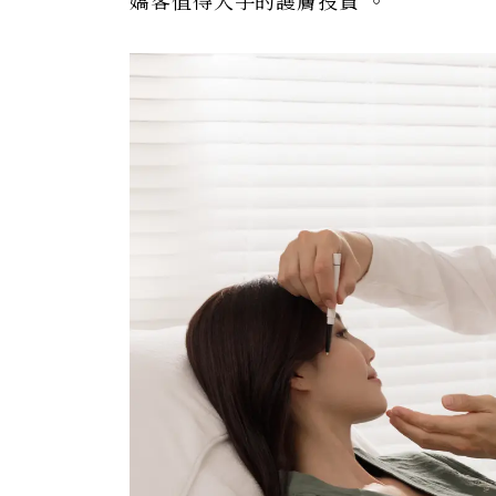
嬌客值得入手的護膚投資 。