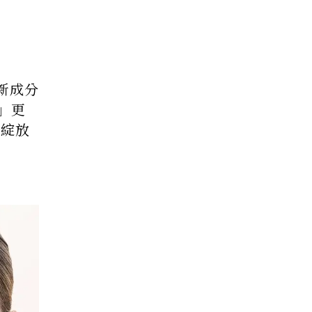
新成分
」更
，綻放