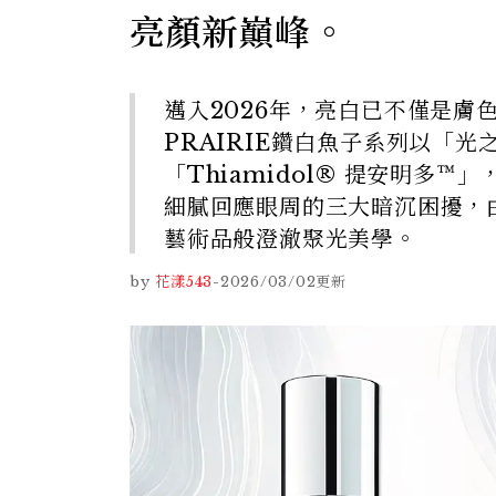
亮顏新巔峰。
邁入2026年，亮白已不僅是膚
PRAIRIE鑽白魚子系列以「
「Thiamidol® 提安明多
細膩回應眼周的三大暗沉困擾，
藝術品般澄澈聚光美學。
by
花漾543
-
2026/03/02
更新