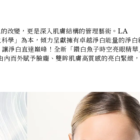
色的改變，更是深入肌膚結構的管理藝術。LA
光之科學」為本，傾力呈獻擁有卓越淨白能量的淨白
™」，讓淨白直達巔峰！全新「鑽白魚子時空亮眼精華
由內而外賦予臉龐、雙眸肌膚高質感的亮白緊緻