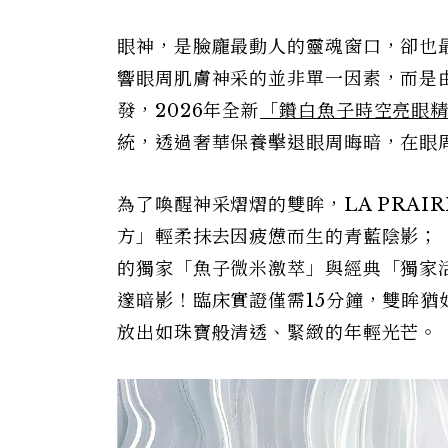
眼神，是臉龐最動人的靈魂窗口，卻也最易
響眼周肌膚神采的並非單一因素，而是
發，2026年全新
「鑽白魚子時空亮眼
統，透過奢華保養擊退眼周晦暗，在眼
為了喚醒神采熠熠的雙眸，LA PRAIR
方」輕柔抹去因疲憊而生的青藍陰影；
的獨家「魚子微米激萃」與經典「獨家
邃暗影！臨床實證僅需15分鐘，雙眸
放出如珠寶般清透、緊緻的年輕光芒。