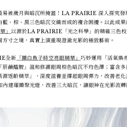
被歲月與暗沉所掩蓋！LA PRAIRIE 深入探究發
由藍、棕、黑三色暗沉交織而成的複合困擾。以此成果
精華」
以源於LA PRAIRIE「光之科學」的精確三色
周方寸之境，真實上演重現澄澈光影的極致藝術。
IE全新
「鑽白魚子時空亮眼精華」
巧妙運用「活氧煥
「菸鹼醯胺」溫和修護眼周棕色暗沉不均色澤；富含多
活源返齡精萃」，深度滋養並撐起眼周彈力，改善老化
猶如內建璀鑽聚光燈，改善三大暗沉，讓眼神在光影流轉