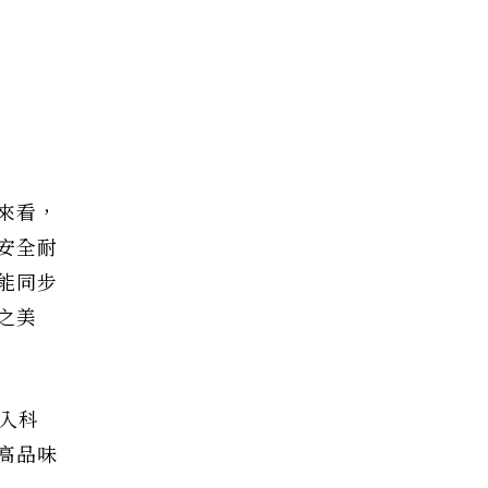
來看，
安全耐
能同步
之美
導入科
高品味