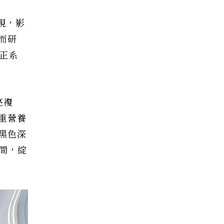
現，影
而研
校正系
亮複
重營養
黑色深
間，綻