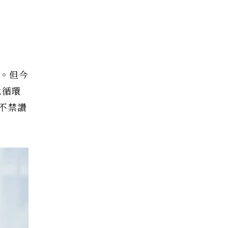
色。但今
水循環
不禁讚