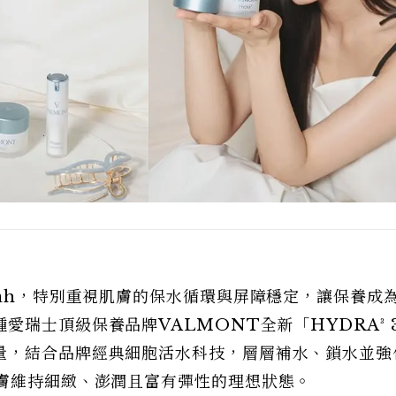
rah，特別重視肌膚的保水循環與屏障穩定，讓保養成
愛瑞士頂級保養品牌VALMONT全新「HYDRA³ 
量，結合品牌經典細胞活水科技，層層補水、鎖水並強
肌膚維持細緻、澎潤且富有彈性的理想狀態。