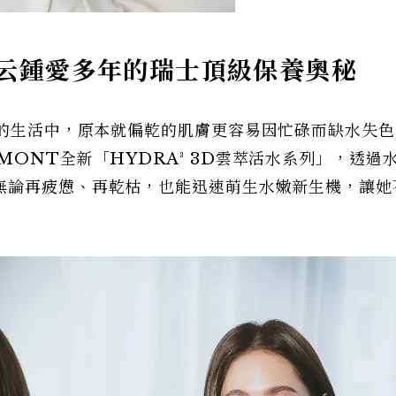
云鍾愛多年的瑞士頂級保養奧秘
作的生活中，原本就偏乾的肌膚更容易因忙碌而缺水失
MONT全新「HYDRA³ 3D雲萃活水系列」，透過
無論再疲憊、再乾枯，也能迅速萌生水嫩新生機，讓她