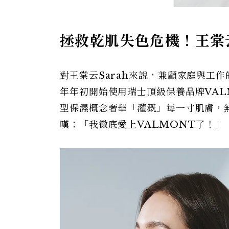
拯救乾肌失色危機！王棠
對王棠云Sarah來說，兼顧家庭與工
年年初開始使用瑞士頂級保養品牌VAL
型保濕概念奢華「灌溉」每一寸肌膚，
嘆：「我徹底愛上VALMONT了！」