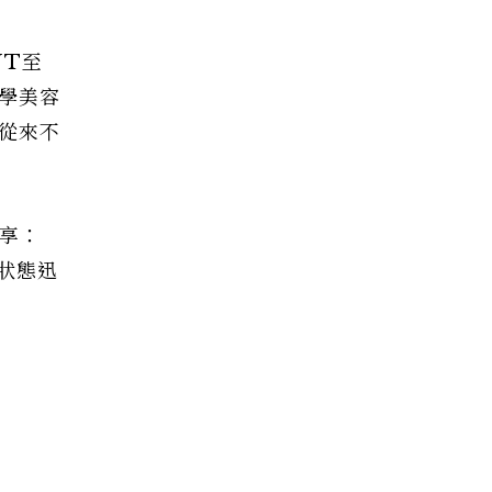
NT至
學美容
從來不
分享：
狀態迅