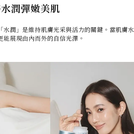
時水潤彈嫩美肌
「水潤」是維持肌膚光采與活力的關鍵。當肌膚
更能展現由內而外的自信光澤。