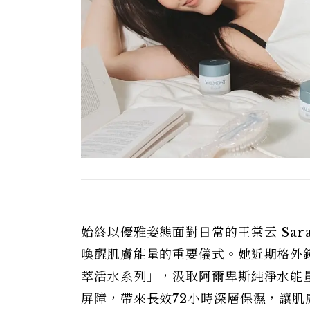
始終以優雅姿態面對日常的王棠云 Sa
喚醒肌膚能量的重要儀式。她近期格外鍾
萃活水系列」，汲取阿爾卑斯純淨水能
屏障，帶來長效72小時深層保濕，讓