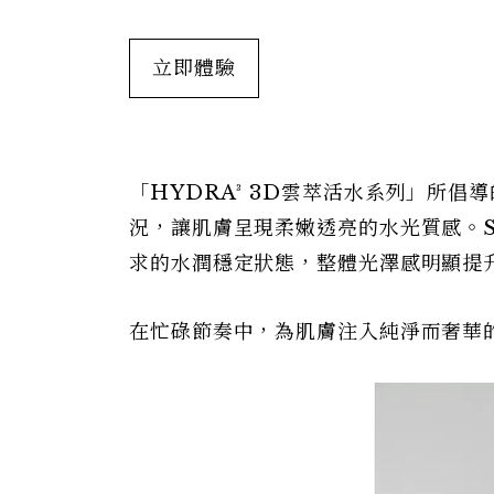
立即體驗
「HYDRA³ 3D雲萃活水系列」所
況，讓肌膚呈現柔嫩透亮的水光質感。S
求的水潤穩定狀態，整體光澤感明顯提
在忙碌節奏中，為肌膚注入純淨而奢華