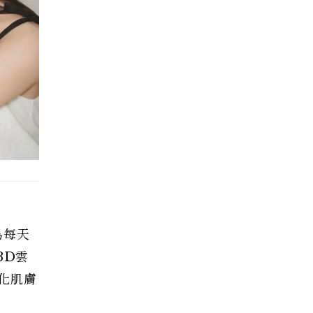
為每天
3D雲
化肌膚