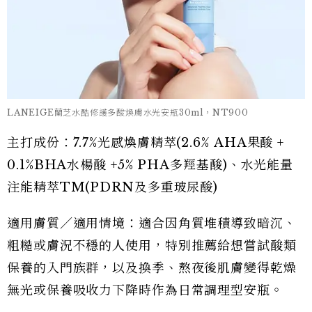
LANEIGE蘭芝水酷修護多酸煥膚水光安瓶30ml，NT900
主打成份：7.7%光感煥膚精萃(2.6% AHA果酸 +
0.1%BHA水楊酸 +5% PHA多羥基酸)、水光能量
注能精萃TM(PDRN及多重玻尿酸)
適用膚質／適用情境：適合因角質堆積導致暗沉、
粗糙或膚況不穩的人使用，特別推薦給想嘗試酸類
保養的入門族群，以及換季、熬夜後肌膚變得乾燥
無光或保養吸收力下降時作為日常調理型安瓶。