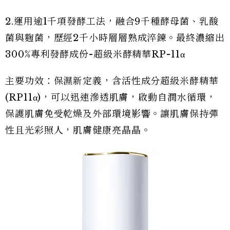
2.運用逾1千項發酵工法，融合9千種酵母菌、乳酸
菌與麴菌，歷經2千小時層層熟成淬鍊。最終濃縮出
300%專利發酵成份-超級米酵精華RP-11α
主要功效：保濕新定義，含活性成分超級米酵精華
(RP11α)，可以迅速滲透肌膚，啟動自潤水循環，
保護肌膚免受乾燥及外部環境影響。讓肌膚保持彈
性且光彩照人，肌膚健康亮晶晶。