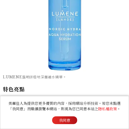
LUMENE露明研極地深層補水精華。
特色亮點
美麗佳人為提供您更多優質的內容，採用網站分析技術。若您未點選
1.獨家 Hyalu-Birch™ 科技，提升補水與鎖水能
「我同意」而繼續瀏覽本網站，則視為您已同意本站之
隱私權政策
。
力。
我同意
2.可提供長達72小時長效保濕。