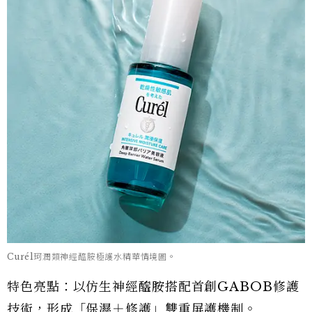
Curél珂潤類神經醯胺極護水精華情境圖。
特色亮點：以仿生神經醯胺搭配首創GABOB修護
技術，形成「保濕＋修護」雙重屏護機制。