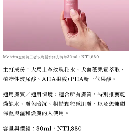
Melvita蜜葳特王者玫瑰凝水彈力精華30ml，NT1,880
主打成份：大馬士革玫瑰花水、犬薔薇果實萃取、
植物性玻尿酸、AHA果酸+PHA新一代果酸。
適用膚質／適用情境：適合所有膚質，特別推薦乾
燥缺水、膚色暗沉、粗糙顆粒感肌膚，以及想兼顧
保濕與溫和煥膚的人使用。
容量與價錢：30ml，NT1,880