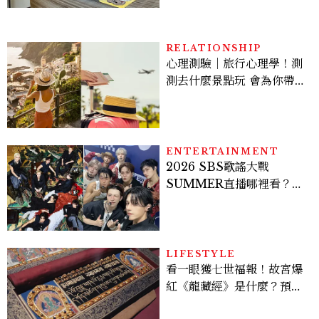
樂狗狗主題房！全台獨家客
房、聯名好禮一次收藏
RELATIONSHIP
心理測驗｜旅行心理學！測
測去什麼景點玩 會為你帶來
好運
ENTERTAINMENT
2026 SBS歌謠大戰
SUMMER直播哪裡看？
Stray Kids、ATEEZ等
28組卡司、線上播出時間一
次看
LIFESTYLE
看一眼獲七世福報！故宮爆
紅《龍藏經》是什麼？預約
＆參觀攻略一次看