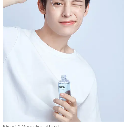
Photo/ X @torriden_official