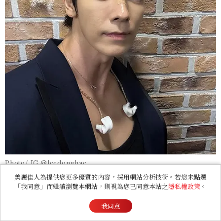
Photo/ IG @leedonghae
美麗佳人為提供您更多優質的內容，採用網站分析技術。若您未點選
東海保養秘訣1：防曬是每天必做的保養
「我同意」而繼續瀏覽本網站，則視為您已同意本站之
隱私權政策
。
步驟
我同意