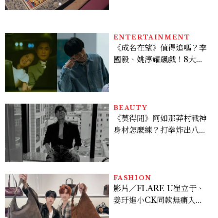
ENTERTAINMENT
《成名在望》值得追嗎？李
國毅、姚淳耀飆戲！8大看
點與網友殘酷評價：節奏太
慢、犯人太好猜？
BEAUTY
《莫得閒》阿如那莽村戰神
身材怎麼練？打拳炸出八塊
腹肌，HYROX挑戰也沒錯
過
FASHION
影片／FLARE U崔立于、
姜玗進小CK同款無痛入
手！身上這款CHARLES