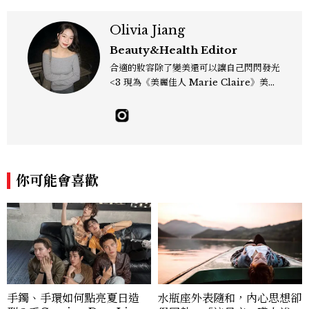
Olivia Jiang
Beauty&Health Editor
合適的妝容除了變美還可以讓自己閃閃發光
<3 現為《美麗佳人 Marie Claire》美容
編輯，熱愛韓系彩妝保養、推薦 Gen Z 妝
容趨勢；擅長挖掘明星同款與私下愛用單
品，還有分享那些自己一試就愛上的神級好
物 ! olivia_jiang@mctw.com.tw
你可能會喜歡
手鐲、手環如何點亮夏日造
水瓶座外表隨和，內心思想卻