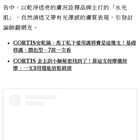
告中，以乾淨透亮的膚況詮釋品牌主打的「水光
肌」，自然清透又帶有光澤感的膚質表現，引發討
論帥翻網友。
CORTIS安乾鎬、馬丁私下愛用護唇膏是這幾支！基礎
修護、潤色型⋯7款一次看
CORTIS 金主訓小臉秘密找到了！靠這支按摩儀按
摩、一支3用還能放鬆肩頸