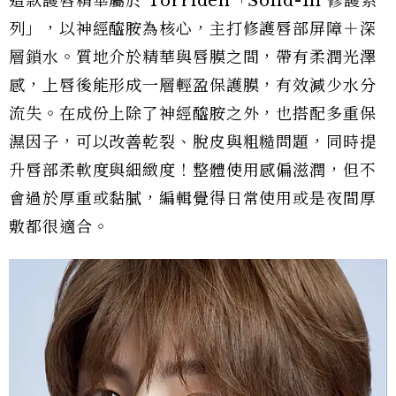
這款護唇精華屬於 Torriden「Solid-In 修護系
列」，以神經醯胺為核心，主打修護唇部屏障＋深
層鎖水。質地介於精華與唇膜之間，帶有柔潤光澤
感，上唇後能形成一層輕盈保護膜，有效減少水分
流失。在成份上除了神經醯胺之外，也搭配多重保
濕因子，可以改善乾裂、脫皮與粗糙問題，同時提
升唇部柔軟度與細緻度！整體使用感偏滋潤，但不
會過於厚重或黏膩，編輯覺得日常使用或是夜間厚
敷都很適合。