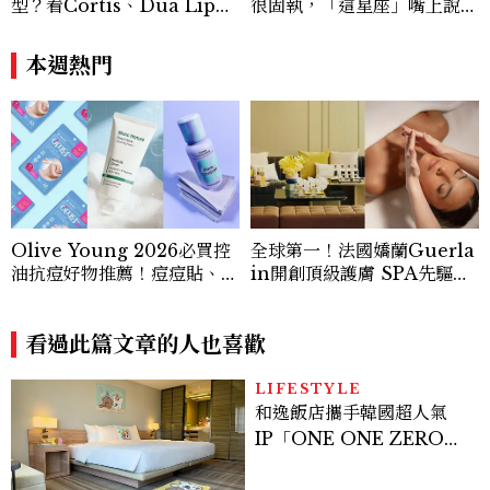
型？看Cortis、Dua Lip的
很固執，「這星座」嘴上說都
穿搭示範
可以，最後還是照自己的方式
選！12星座最難被改變的一
本週熱門
面
Olive Young 2026必買控
全球第一！法國嬌蘭Guerla
油抗痘好物推薦！痘痘貼、洗
in開創頂級護膚 SPA先驅，
面乳、抗痘精華一次買齊
為台灣VIP首創獨家「黑蘭鑽
肌膚重生儀式」，締造全球富
看過此篇文章的人也喜歡
豪名流夢寐以求的傳奇奢寵饗
宴！
LIFESTYLE
和逸飯店攜手韓國超人氣
IP「ONE ONE ZERO
SEVEN」，打造療癒系快