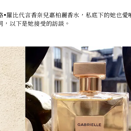
瑪格•羅比代言香奈兒嘉柏麗香水，私底下的她也愛
同，以下是她接受的訪談。