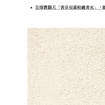
全球賣翻天「香奈兒嘉柏麗香水」，聽聽調