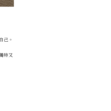
自己。
獨特又