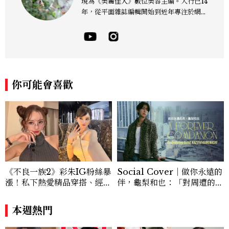
現為《美麗佳人》數位美容主編。入行已14
年，從平面雜誌編輯開始到近年專注於網路
報導，同時兼顧社群操作。寫作範圍持續深
耕彩妝、保養、香氛、頭髮...等與美有關的
面向。擅長以細膩敏銳的觀察力，深入報導
品牌理念與最新產品趨勢，將專業知識轉化
為貼近讀者日常的實用建議。持續關注美容
產業的創新動態，從配方科學到永續發展等
你可能會喜歡
等。Contact：chiao_hung@mctw.co
m.tw
《不良一族2》彩朱IG粉絲暴
Social Cover｜做你永遠的
漲！私下熱愛精品穿搭、經營
伴，龜梨和也：「對周遭的人
服飾品牌，堪稱品味最好女成
事物保有餘裕，同時也持續努
員
力。」
本週熱門