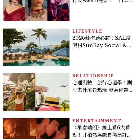
持人Awich是誰？「日本嘻
哈女王」人生比節目更抓
馬：25歲喪夫、家中遭槍擊
掃射
LIFESTYLE
2026蘇梅島必訪！SAii度
假村SunRay Social &
Swim Club全新開箱，6
大亮點體驗懶人包
RELATIONSHIP
心理測驗｜旅行心理學！測
測去什麼景點玩 會為你帶來
好運
ENTERTAINMENT
《早春晴朗》線上看6大看
點！井柏然為戲自備高訂，