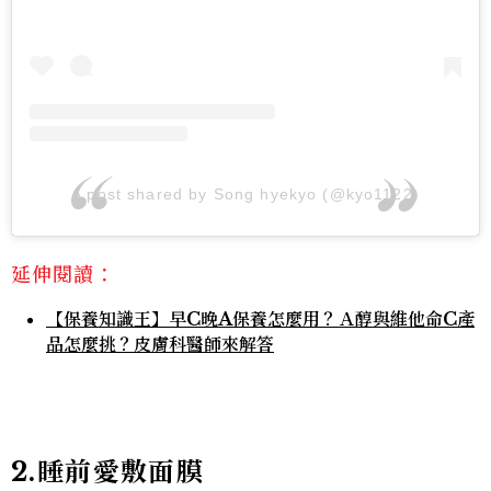
A post shared by Song hyekyo (@kyo1122)
延伸閱讀：
【保養知識王】早C晚A保養怎麼用？Ａ醇與維他命C產
品怎麼挑？皮膚科醫師來解答
2.睡前愛敷面膜