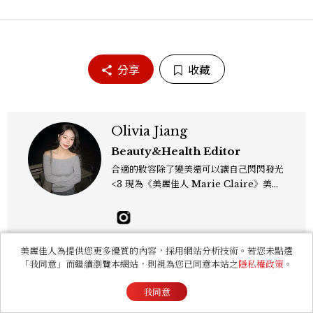
分享
收藏
Olivia Jiang
Beauty&Health Editor
合適的妝容除了變美還可以讓自己閃閃發光
<3 現為《美麗佳人 Marie Claire》美容
編輯，熱愛韓系彩妝保養、推薦 Gen Z 妝
容趨勢；擅長挖掘明星同款與私下愛用單
品，還有分享那些自己一試就愛上的神級好
物 ! olivia_jiang@mctw.com.tw
美麗佳人為提供您更多優質的內容，採用網站分析技術。若您未點選
「我同意」而繼續瀏覽本網站，則視為您已同意本站之
隱私權政策
。
你可能會喜歡
我同意