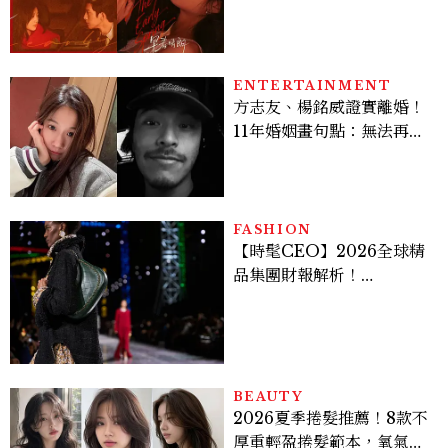
孫千苦等地下戀轉正，雨夜
激吻獲讚慾感天花板
ENTERTAINMENT
方志友、楊銘威證實離婚！
11年婚姻畫句點：無法再做
情人，但永遠是家人
FASHION
【時髦CEO】2026全球精
品集團財報解析！
LVMH、Hermès、
Chanel、Gucci 誰是真
正贏家？5大趨勢一次看
BEAUTY
2026夏季捲髮推薦！8款不
厚重輕盈捲髮範本，氧氣層