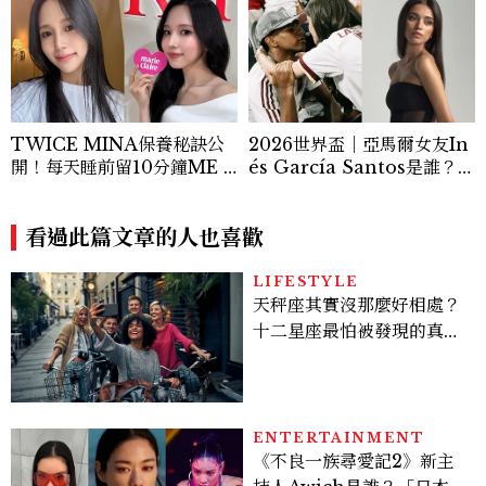
TWICE MINA保養秘訣公
2026世界盃｜亞馬爾女友In
開！每天睡前留10分鐘ME T
és García Santos是誰？2
IME、定期皮拉提斯，6個日
1歲精緻神顏爆紅，與亞馬爾
常習慣養出牛奶肌
相差3歲、最想看Justin Bie
看過此篇文章的人也喜歡
ber中場秀！
LIFESTYLE
天秤座其實沒那麼好相處？
十二星座最怕被發現的真實
面貌，「這星座」一直在假
裝不在意
ENTERTAINMENT
《不良一族尋愛記2》新主