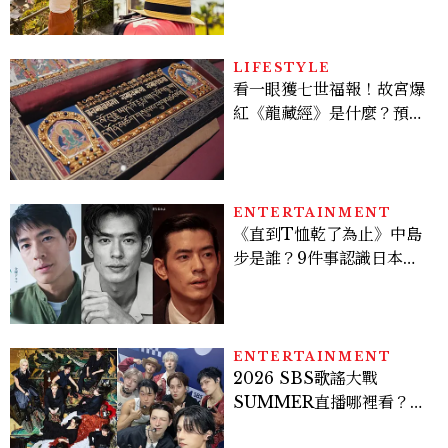
LIFESTYLE
看一眼獲七世福報！故宮爆
紅《龍藏經》是什麼？預約
＆參觀攻略一次看
ENTERTAINMENT
《直到T恤乾了為止》中島
步是誰？9件事認識日本
「昭和臉」男星：大文豪玄
孫、《地獄占星師》關鍵人
物
ENTERTAINMENT
2026 SBS歌謠大戰
SUMMER直播哪裡看？
Stray Kids、ATEEZ等