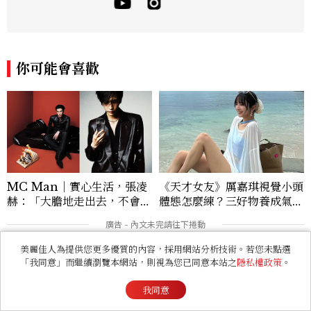
面向。擅長以細膩敏銳的觀察力，深入報導
品牌理念與最新產品趨勢，將專業知識轉化
為貼近讀者日常的實用建議。持續關注美容
產業的創新動態，從配方科學到永續發展等
你可能會喜歡
等。Contact：chiao_hung@mctw.co
m.tw
MC Man｜實心生活，張凌
《天才女友》厲嘉琪視覺小頭
赫：「大膽地走出去，不會後
體態怎麼練？三好物養成氣血
悔的。 」
感美女，肩背訓練顯頭小又腰
細
美麗佳人為提供您更多優質的內容，採用網站分析技術。若您未點選
「我同意」而繼續瀏覽本網站，則視為您已同意本站之
隱私權政策
。
我同意