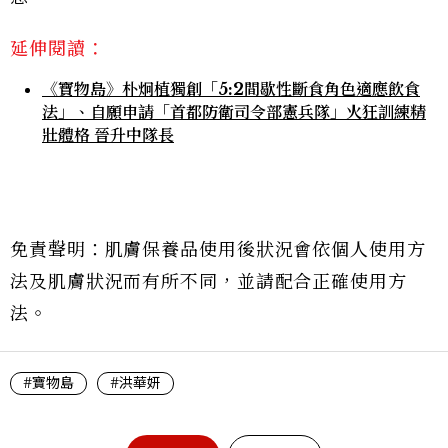
延伸閱讀：
《寶物島》朴炯植獨創「5:2間歇性斷食角色適應飲食
法」、自願申請「首都防衛司令部憲兵隊」火狂訓練精
壯體格 晉升中隊長
免責聲明：肌膚保養品使用後狀況會依個人使用方
法及肌膚狀況而有所不同，並請配合正確使用方
法。
#寶物島
#洪華妍