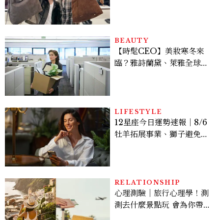
手！身上這款CHARLES
& KEITH大包好燒
BEAUTY
【時髦CEO】美妝寒冬來
臨？雅詩蘭黛、萊雅全球裁
員＋關閉官網，下一步計畫
曝光
LIFESTYLE
12星座今日運勢速報｜8/6
牡羊拓展事業、獅子避免過
度借貸
RELATIONSHIP
心理測驗｜旅行心理學！測
測去什麼景點玩 會為你帶來
好運