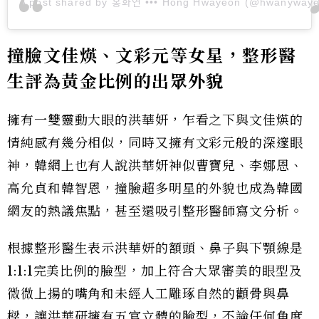
A post shared by 홍화연 ••• Hong Hwayeon (@hwanyway
撞臉文佳煐、文彩元等女星，整形醫
生評為黃金比例的出眾外貌
擁有一雙靈動大眼的洪華妍，乍看之下與文佳煐的
情純感有幾分相似，同時又擁有文彩元般的深邃眼
神，韓網上也有人說洪華妍神似曹寶兒、李娜恩、
高允貞和韓智恩，撞臉超多明星的外貌也成為韓國
網友的熱議焦點，甚至還吸引整形醫師寫文分析。
根據整形醫生表示洪華妍的額頭、鼻子與下顎線是
1:1:1完美比例的臉型，加上符合大眾審美的眼型及
微微上揚的嘴角和未經人工雕琢自然的顴骨與鼻
樑，讓洪華研擁有五官立體的臉型，不論任何角度