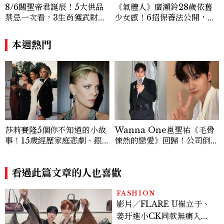
8/6關聖帝君誕辰！5大供品
《氣體人》廣瀨鈴28歲依舊
禁忌一次看，3生肖獲武財神
少女感！6招保養法公開，養
加持正偏財旺爆
出透明肌先從「腸道」開始
本週熱門
莎莉賽隆5個你不知道的小故
Wanna One邕聖祐《毛骨
事！15歲經歷家庭悲劇、銀
悚然的戀愛》回歸！公司倒閉
行吵架意外被星探發掘，逆轉
錯過出道、曾是地下舞團舞
人生成奧斯卡影后
者，8件事重新認識全能男神
看過此篇文章的人也喜歡
FASHION
影片／FLARE U崔立于、
姜玗進小CK同款無痛入