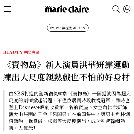
#2026裙襬澎澎RUN
BEAUTY
明星專區
《寶物島》新人演員洪華妍靠運動
練出大尺度親熱戲也不怕的好身材
由SBS打造的全新復仇韓劇《寶物島》一開播就因為超大
尺度的劇情掀起話題，不僅位居同時段收視冠軍，同時也
登上Disney+韓劇收看第一名的寶座。女主角洪華妍飾
演大山集團的千金「呂誾男」在前四集中，與男主角朴炯
植熱吻、鴛鴦浴、床戲等大尺度演出，成功引起韓網熱
議，人氣急升！