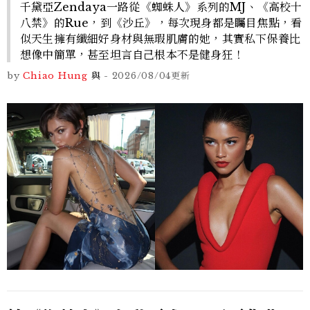
千黛亞Zendaya一路從《蜘蛛人》系列的MJ、《高校十
八禁》的Rue，到《沙丘》，每次現身都是矚目焦點，看
似天生擁有纖細好身材與無瑕肌膚的她，其實私下保養比
想像中簡單，甚至坦言自己根本不是健身狂！
by
Chiao Hung
與
-
2026/08/04
更新