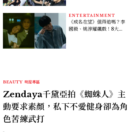
28組卡司、線上播出時間一
次看
ENTERTAINMENT
《成名在望》值得追嗎？李
國毅、姚淳耀飆戲！8大看
點與網友殘酷評價：節奏太
慢、犯人太好猜？
BEAUTY
明星專區
Zendaya千黛亞拍《蜘蛛人》主
動要求素顏，私下不愛健身卻為角
色苦練武打