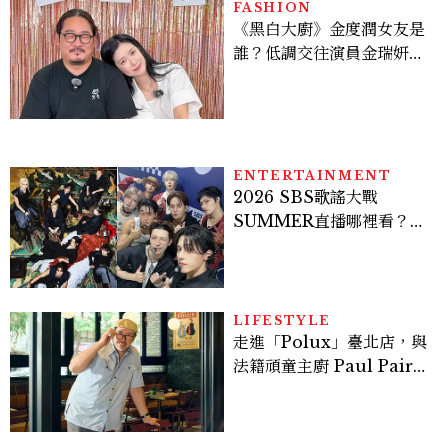
FASHION
《黑白大廚》金度潤女友是
誰？低調交往演員金瑞妍、
曾出演《少年法庭》，私下
極簡風穿搭是日常範本！
ENTERTAINMENT
2026 SBS歌謠大戰
SUMMER直播哪裡看？
Stray Kids、ATEEZ等
28組卡司、線上播出時間一
次看
LIFESTYLE
走進「Polux」臺北店，與
法籍頑童主廚 Paul Pairet
對談：「我不做妥協的美
味」