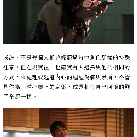
或許，不是每個人都曾經歷過片中角色那樣的特殊
往事，但在現實裡，也確實有人選擇與他們相同的
方式，來處理或逃避內心的種種傷痛與矛盾，不管
是作為一種心靈上的麻藥，或是抽打自己回憶的鞭
子全都一樣。