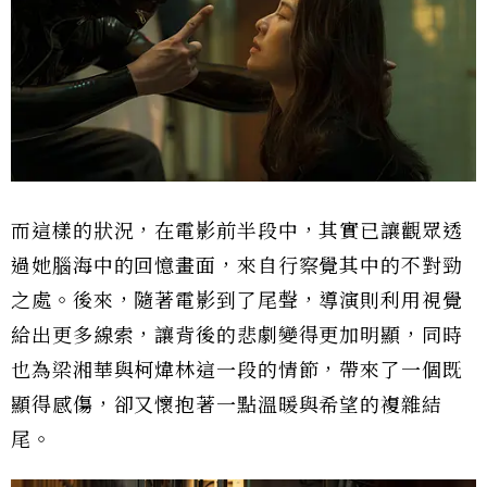
而這樣的狀況，在電影前半段中，其實已讓觀眾透
過她腦海中的回憶畫面，來自行察覺其中的不對勁
之處。後來，隨著電影到了尾聲，導演則利用視覺
給出更多線索，讓背後的悲劇變得更加明顯，同時
也為梁湘華與柯煒林這一段的情節，帶來了一個既
顯得感傷，卻又懷抱著一點溫暖與希望的複雜結
尾。