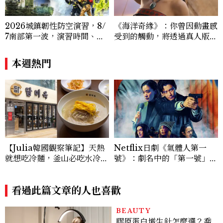
2026城鎮韌性防空演習，8/
《海洋奇緣》：你曾因動畫感
7南部第一波，演習時間、可
受到的觸動，將透過真人版成
以出門嗎？罰款懶人包
為不斷循環的情感洋流
本週熱門
【Julia韓國觀察筆記】天熱
Netflix日劇《氣體人第一
就想吃冷麵，釜山必吃水冷麵
號》：劇名中的「第一號」，
5選
或許正是那個開放式結局的解
答
看過此篇文章的人也喜歡
BEAUTY
膠原蛋白增生針怎麼選？喬