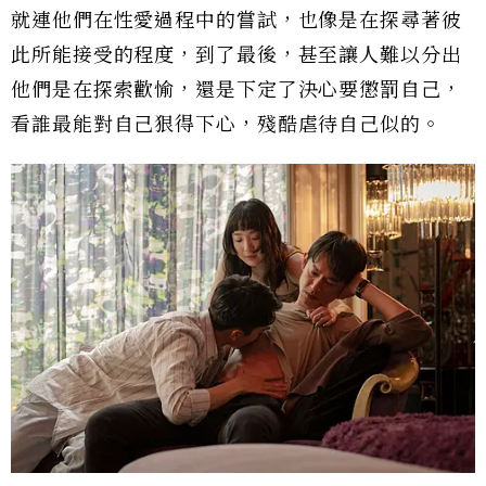
就連他們在性愛過程中的嘗試，也像是在探尋著彼
此所能接受的程度，到了最後，甚至讓人難以分出
他們是在探索歡愉，還是下定了決心要懲罰自己，
看誰最能對自己狠得下心，殘酷虐待自己似的。