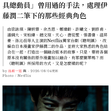
具總動員」曾用過的手法，處理伊
藤潤二筆下的那些經典角色
由梁詠琪、陳姸霏、余杰恩、鄭煒齡、許曦文、劉修甫、
潘綱大、宋柏緯、趙文瑄、天心、唐從聖、張書偉、溫昇
豪、孫沁岳等人主演的Netflix獨家台劇《聰明鎮》，改
編自日本漫畫家伊藤潤二的作品，並將大家熟悉的角色結
合在一起，打造出一個融合版本的故事。只是，要將各個
原本沒有關係的原作漫畫加以融合，有那麼簡單嗎？而
《聰明鎮》所採用的方式，又是怎麼樣的呢？
by
出前一廷
與
-
2026/08/04
更新
Photo / Netflix