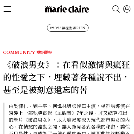
#2026裙襬澎澎RUN
COMMUNITY
視野觀察
《破浪男女》：在看似激情與瘋狂
的性愛之下，埋藏著各種說不出，
甚至是被刻意遺忘的苦
由吳慷仁、劉主平、柯煒林與梁湘華主演，楊雅喆導演在
睽違上一部執導電影《血觀音》7年之後，才又總算推出
的新片《破浪男女》，以大膽尺度深入現代都市男女的內
心，在情慾的流動之間，讓人窺見各式各樣的秘密，讓性
不只是性，更成為了一種心靈的窗口，讓那些始終騷動不