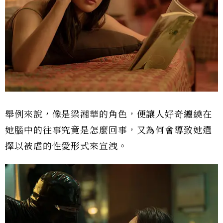
舉例來說，像是梁湘華的角色，便讓人好奇纏繞在
她腦中的往事究竟是怎麼回事，又為何會導致她選
擇以被虐的性愛形式來宣洩。