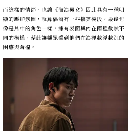
而這樣的情節，也讓《破浪男女》因此具有一種明
顯的壓抑氛圍，就算偶爾有一些搞笑橋段，最後也
像是片中的角色一樣，擁有表面與內在兩種截然不
同的模樣，藉此讓觀眾看到他們在浪裡載浮載沉的
困惑與倉徨。