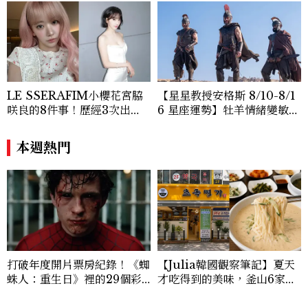
LE SSERAFIM小櫻花宮脇
【星星教授安格斯 8/10-8/1
咲良的8件事！歷經3次出
6 星座運勢】牡羊情緒變敏
道、嚴以律己的終極自我管理
感，雙子人際吸引力爆棚
王、靠「這招」養成17吋螞蟻
本週熱門
腰
打破年度開片票房紀錄！《蜘
【Julia韓國觀察筆記】夏天
蛛人：重生日》裡的29個彩
才吃得到的美味，釜山6家人
蛋、角色源起與秘密連結！
氣豆漿冷麵推薦