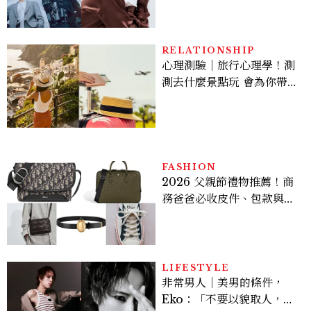
機、刷黑卡，用錢輾壓罪犯
的陳利手回來了，這次能玩
多大？
RELATIONSHIP
心理測驗｜旅行心理學！測
測去什麼景點玩 會為你帶來
好運
FASHION
2026 父親節禮物推薦！商
務爸爸必收皮件、包款與鞋
履一次看
LIFESTYLE
非常男人｜美男的條件，
Eko：「不要以貌取人，內