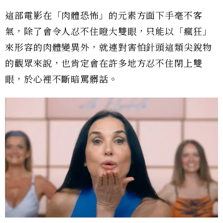
這部電影在「肉體恐怖」的元素方面下手毫不客
氣，除了會令人忍不住瞪大雙眼，只能以「瘋狂」
來形容的肉體變異外，就連對害怕針頭這類尖銳物
的觀眾來說，也肯定會在許多地方忍不住閉上雙
眼，於心裡不斷暗罵髒話。