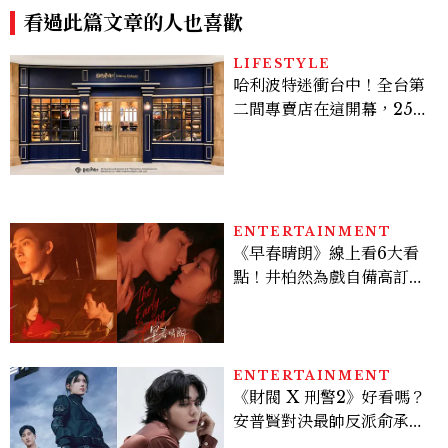
看過此篇文章的人也喜歡
LIFESTYLE
哈利波特迷衝台中！全台第
二間專賣店在這開幕，25週
年限定周邊、托特包太值得
入手
ENTERTAINMENT
《早春晴朗》線上看6大看
點！井柏然為戲自備高訂，
孫千苦等地下戀轉正，雨夜
激吻獲讚慾感天花板
ENTERTAINMENT
《財閥 X 刑警2》好看嗎？
安普賢對決最帥反派俞承
豪，鄭恩彩接棒女主，開專