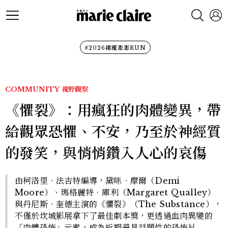
#2026裙襬澎澎RUN
COMMUNITY
視野觀察
《懼裂》：用瘋狂的肉體變異，帶
給觀眾恐懼、不安，乃至於神經質
的發笑，與悄悄鑽入人心的哀傷
由柯洛里．法吉特編導，黛咪．摩爾（Demi
Moore）、瑪格麗特．庫利（Margaret Qualley）
與丹尼斯．奎德主演的《懼裂》（The Substance），
不僅於坎城影展拿下了最佳劇本獎，更透過血肉異變的
「肉體恐怖」元素，成為近期最具話題性的恐怖片……