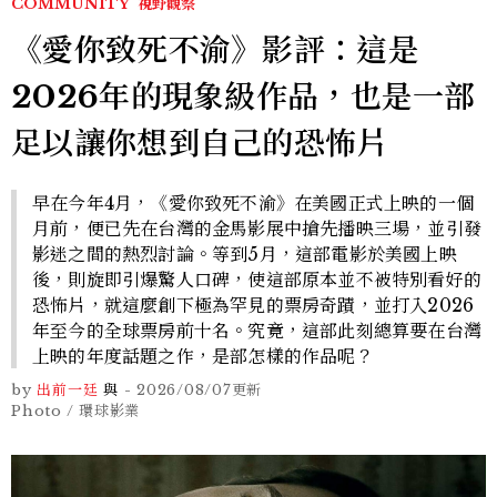
COMMUNITY
視野觀察
《愛你致死不渝》影評：這是
2026年的現象級作品，也是一部
足以讓你想到自己的恐怖片
早在今年4月，《愛你致死不渝》在美國正式上映的一個
月前，便已先在台灣的金馬影展中搶先播映三場，並引發
影迷之間的熱烈討論。等到5月，這部電影於美國上映
後，則旋即引爆驚人口碑，使這部原本並不被特別看好的
恐怖片，就這麼創下極為罕見的票房奇蹟，並打入2026
年至今的全球票房前十名。究竟，這部此刻總算要在台灣
上映的年度話題之作，是部怎樣的作品呢？
by
出前一廷
與
-
2026/08/07
更新
Photo / 環球影業