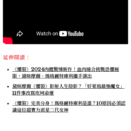
延伸閱讀：
《懼裂》2024肉體驚悚新作！血肉縫合挑戰恐懼極
限，黛咪摩爾、瑪格麗特庫利攜手演出
黛咪摩爾《懼裂》影射人生陰影？「好萊塢最強魔女」
11件事改寫坎坷命運
《懼裂》完美分身！瑪格麗特庫利是誰？10原因必須認
識這位超實力派星二代女神