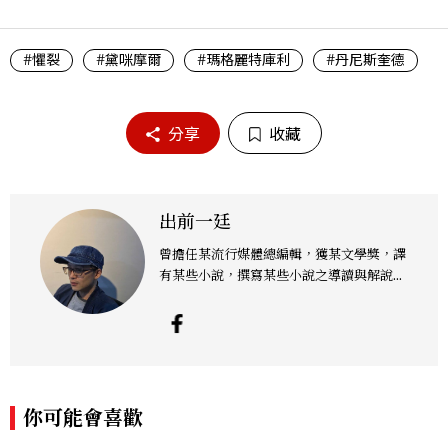
#懼裂
#黛咪摩爾
#瑪格麗特庫利
#丹尼斯奎德
分享
收藏
出前一廷
曾擔任某流行媒體總編輯，獲某文學獎，譯
有某些小說，撰寫某些小說之導讀與解說類
文章，認為下雨天最好的去處是電影院，或
乾脆在家看片，配上熱騰騰的泡麵，故以此
為名。臉書粉絲頁為「史蒂芬金銀銅鐵席
格」。
你可能會喜歡