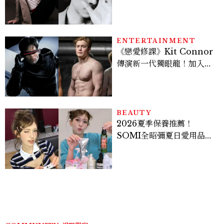
在與外在同樣重要。」
ENTERTAINMENT
《戀愛修課》Kit Connor
傳演新一代獨眼龍！加入新
版《X戰警》，可望搭檔
Sadie Sink
BEAUTY
2026夏季保養推薦！
SOMI全昭彌夏日愛用品公
開，防曬、護髮、止汗、頭
皮保養10款好物一次看