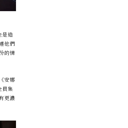
全是造
連他們
份的情
《安娜
的全員集
有更濃