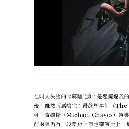
在叫人失望的《厲陰宅3：是惡魔逼我的》（The
後，雖然
《厲陰宅：最終聖事》（The Conj
可．查維斯（Michael Chave
前兩集仍有一段差距，但也確實比上一