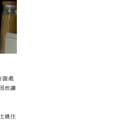
方面處
因而讓
比過往