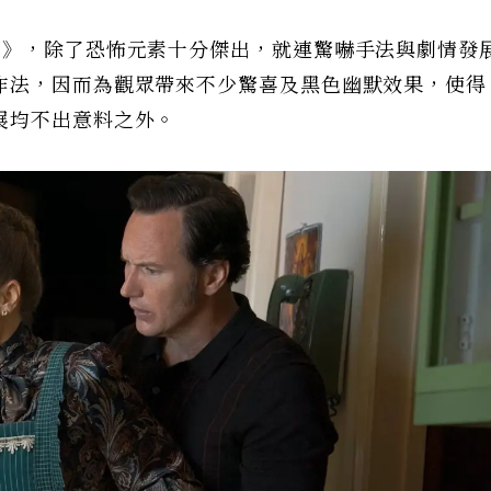
2》，除了恐怖元素十分傑出，就連驚嚇手法與劇情發
作法，因而為觀眾帶來不少驚喜及黑色幽默效果，使得
展均不出意料之外。