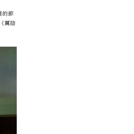
展的節
《厲陰