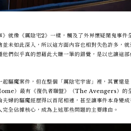
事》就像《厲陰宅2》一樣，觸及了外界懷疑鬧鬼事件
繪並未如此深入，所以這方面內容也相對失色許多，就
種他們似乎真的想藉此大賺一筆的錯覺，是以也讓這部
一起驅魔案件，但在整個「厲陰宅宇宙」裡，其實還是
 Home）最有《復仇者聯盟》（The Avengers）
倫夫婦的驅魔經歷得以首尾相連，甚至讓事件本身變成
人完全佔據核心，成為上述那些問題的主要緣由。