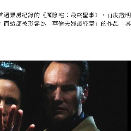
首週票房紀錄的《厲陰宅：最終聖事》，再度證
。而這部被形容為「華倫夫婦最終章」的作品，