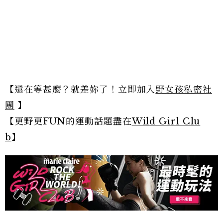
【還在等甚麼？就差妳了！立即加入
野女孩私密社
團
】
【更野更FUN的運動話題盡在
Wild Girl Clu
b
】