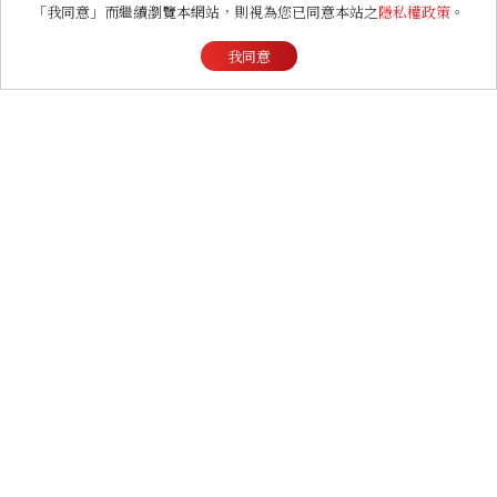
不怕武漢肺炎！重訓悍妞張
美麗佳人 Wild Girl Club
「我同意」而繼續瀏覽本網站，則視為您已同意本站之
隱私權政策
。
張：彈力帶居家運動養出好身
野女孩俱樂部
材兼提升免疫力
我同意
看過此篇文章的人也喜歡
ENTERTAINMENT
《財閥 X 刑警2》好看嗎？
安普賢對決最帥反派俞承
豪，鄭恩彩接棒女主，開專
機、刷黑卡，用錢輾壓罪犯
的陳利手回來了，這次能玩
多大？
ENTERTAINMENT
《早春晴朗》線上看6大看
點！井柏然為戲自備高訂，
孫千苦等地下戀轉正，雨夜
激吻獲讚慾感天花板