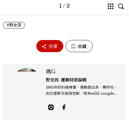
1
/
3
#野女孩
分享
收藏
瑪G
野女孩-運動特派編輯
1991年的斜槓辣妻，運動員出身、模特兒、
皮拉提斯及瑜伽老師，現為wild couple
fitness工作室負責人。 野孩子外表留著藝
術家自由不羈的血液。熱愛大海、山、人、
咖啡與藝術。