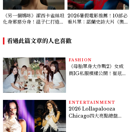
《另一個媽咪》潔西卡雀絲坦
2026暑假電影推薦！10部必
化身邪惡分身！溫子仁打造年
看片單：諾蘭史詩大片《奧德
度恐怖新作
賽》、湯姆霍蘭德《蜘蛛
人》、《吉伊卡哇》劇場版接
看過此篇文章的人也喜歡
力上映
FASHION
《母胎單身大作戰2》女成
員IG私服模樣公開！崔玹諝
溫柔系歐膩粉絲飆漲、金秀
炫竟是低調千金？
ENTERTAINMENT
2026 Lollapalooza
Chicago四大亮點總盤
點， JENNIE、 CORTIS
登台，K-POP擄獲全球！