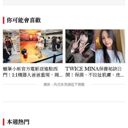
典禮與大型內容企劃。 ren_chen@mct
w.com.tw
你可能會喜歡
蠟筆小新官方電影店進駐西
TWICE MINA保養秘訣公
門！1:1機器人爸爸重現，周
開！保濕、不拉扯肌膚、皮拉
邊亮點與地點一次看
提斯，6個日常習慣養出牛奶
肌
本週熱門