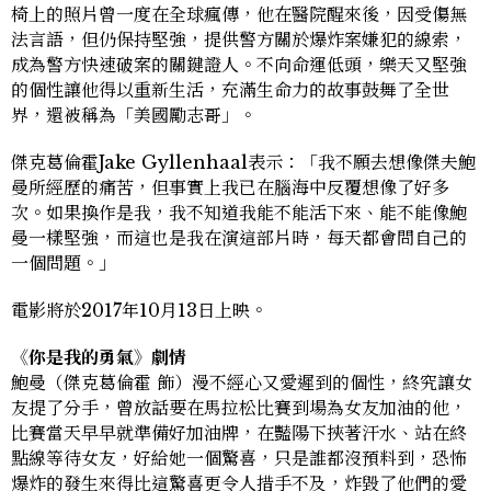
椅上的照片曾一度在全球瘋傳，他在醫院醒來後，因受傷無
法言語，但仍保持堅強，提供警方關於爆炸案嫌犯的線索，
成為警方快速破案的關鍵證人。不向命運低頭，樂天又堅強
的個性讓他得以重新生活，充滿生命力的故事鼓舞了全世
界，還被稱為「美國勵志哥」。
傑克葛倫霍Jake Gyllenhaal表示：「我不願去想像傑夫鮑
曼所經歷的痛苦，但事實上我已在腦海中反覆想像了好多
次。如果換作是我，我不知道我能不能活下來、能不能像鮑
曼一樣堅強，而這也是我在演這部片時，每天都會問自己的
一個問題。」
電影將於2017年10月13日上映。
《你是我的勇氣》劇情
鮑曼（傑克葛倫霍 飾）漫不經心又愛遲到的個性，終究讓女
友提了分手，曾放話要在馬拉松比賽到場為女友加油的他，
比賽當天早早就準備好加油牌，在豔陽下挾著汗水、站在終
點線等待女友，好給她一個驚喜，只是誰都沒預料到，恐怖
爆炸的發生來得比這驚喜更令人措手不及，炸毀了他們的愛