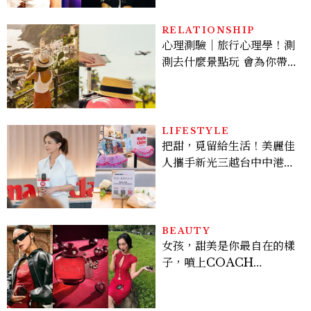
RELATIONSHIP
心理測驗｜旅行心理學！測
測去什麼景點玩 會為你帶來
好運
LIFESTYLE
把甜，覓留給生活！美麗佳
人攜手新光三越台中中港
店、林美貞，以南洋甜點打
造金卡會員限定午後
BEAUTY
女孩，甜美是你最自在的樣
子，噴上COACH
CHERRY時尚櫻桃香氛，
把每一刻都活得閃耀發光