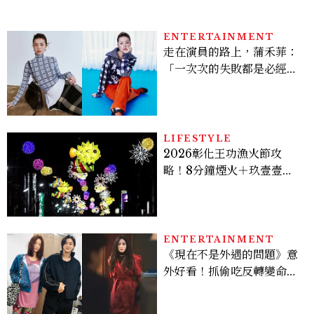
吧！
ENTERTAINMENT
走在演員的路上，蒲禾菲：
「一次次的失敗都是必經過
程，必須要經過那些練習，
才能做得好。」
LIFESTYLE
2026彰化王功漁火節攻
略！8分鐘煙火＋玖壹壹、
美秀集團開唱，千人烤蚵、
鯊魚先生一次玩
ENTERTAINMENT
《現在不是外遇的問題》意
外好看！抓偷吃反轉變命
案？金憓秀傳奇美腿被讚
爆、金智勳大秀腹肌，曹汝