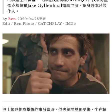
傑克葛倫霍Jake Gyllenhaal擔綱主演，還身兼本片製
作人。
by
Ren
-
2020/04/28
更新
Edit / Ren Photo / CATCHPLAY、IMDb
波士頓恐怖攻擊爆炸事發當時，傑夫鮑曼雙腿受傷、坐在輪