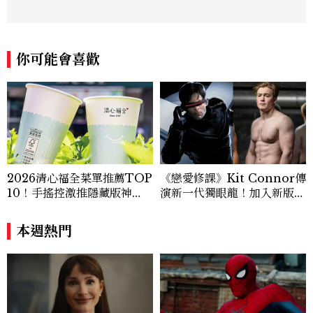
典禮與大型內容企劃。 ren_chen@mct
w.com.tw
你可能會喜歡
2026清心福全菜單推薦TOP
《戀愛修課》Kit Connor傳
10！手搖控激推隱藏版神
演新一代獨眼龍！加入新版
飲、黃金甜度一次看
《X戰警》，可望搭檔Sadie
Sink
本週熱門