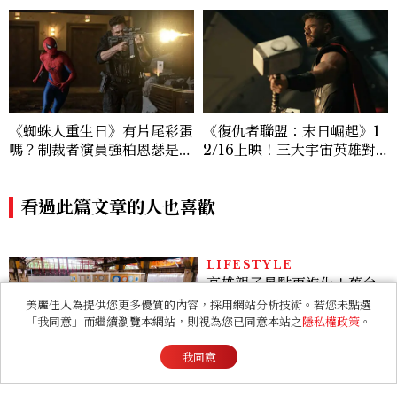
《蜘蛛人重生日》有片尾彩蛋
《復仇者聯盟：末日崛起》1
嗎？制裁者演員強柏恩瑟是
2/16上映！三大宇宙英雄對
誰？《陰屍路》走紅，也演出
抗末日博士，史蒂芬羅傑斯回
《奧德賽》
歸
看過此篇文章的人也喜歡
LIFESTYLE
高雄親子景點再進化！舊台
鐵機廠變身「全台最大」半
室內樂園，8/8開幕、30項
設施免費玩到飽
ENTERTAINMENT
《現在不是外遇的問題》意
美麗佳人為提供您更多優質的內容，採用網站分析技術。若您未點選
外好看！抓偷吃反轉變命
「我同意」而繼續瀏覽本網站，則視為您已同意本站之
隱私權政策
。
案？金憓秀傳奇美腿被讚
爆、金智勳大秀腹肌，曹汝
我同意
貞雙影后飆戲，線上看7大