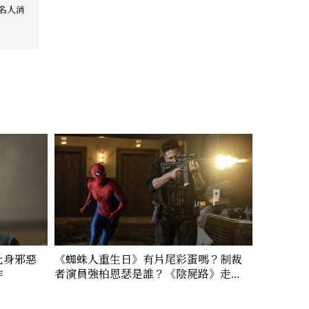
外名人消
化身邪惡
《蜘蛛人重生日》有片尾彩蛋嗎？制裁
作
者演員強柏恩瑟是誰？《陰屍路》走
紅，也演出《奧德賽》