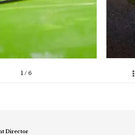
1
/
6
nt Director