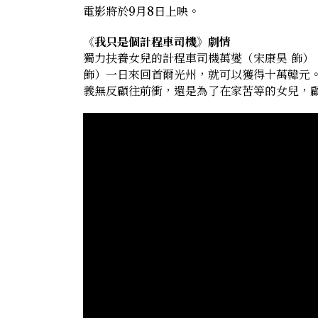
電影將於9月8日上映。
《我只是個計程車司機》劇情
獨力扶養女兒的計程車司機萬燮（宋康昊 飾
飾）一日來回首爾光州，就可以獲得十萬韓元
義無反顧往前衝，還是為了在家苦等的女兒，