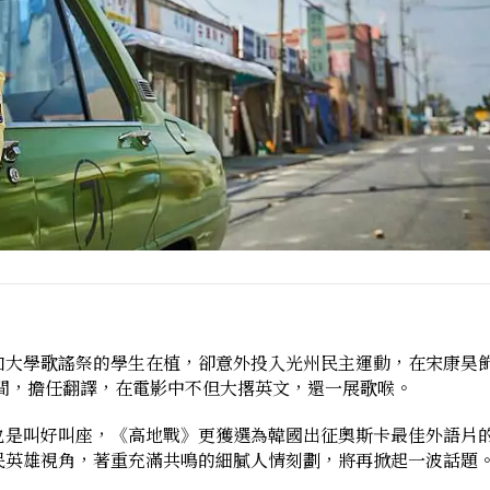
加大學歌謠祭的學生在植，卻意外投入光州民主運動，在宋康昊
間，擔任翻譯，在電影中不但大撂英文，還一展歌喉。
也是叫好叫座，《高地戰》更獲選為韓國出征奧斯卡最佳外語片
民英雄視角，著重充滿共鳴的細膩人情刻劃，將再掀起一波話題