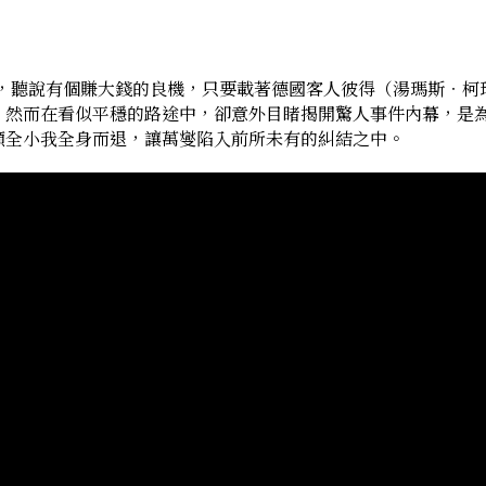
），聽說有個賺大錢的良機，只要載著德國客人彼得（湯瑪斯‧柯
。然而在看似平穩的路途中，卻意外目睹揭開驚人事件內幕，是
顧全小我全身而退，讓萬燮陷入前所未有的糾結之中。