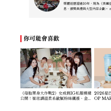
媒體經歷超過10年，現為《美麗佳
息
你可能會喜歡
《母胎單身大作戰2》女成員IG私服模樣
2026星
公開！崔玹諝溫柔系歐膩粉絲飆漲、金
OP M
秀炫竟是低調千金？
冰樂一次