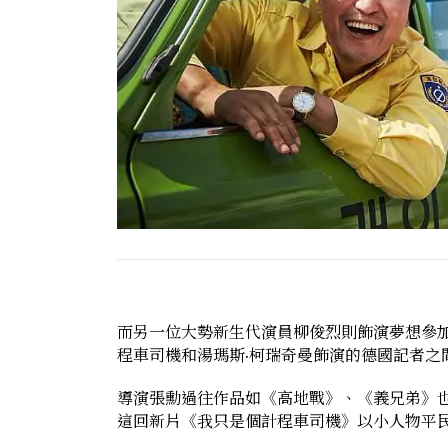
而另一位大勢新生代演員柳俊烈則飾演夢想參
程車司機和湯瑪斯·柯瑞奇曼飾演的德國記者之
導演張勳過往作品如《高地戰》、《義兄弟》
這回新片《我只是個計程車司機》以小人物平