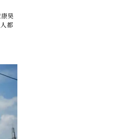
宋康昊
通人都