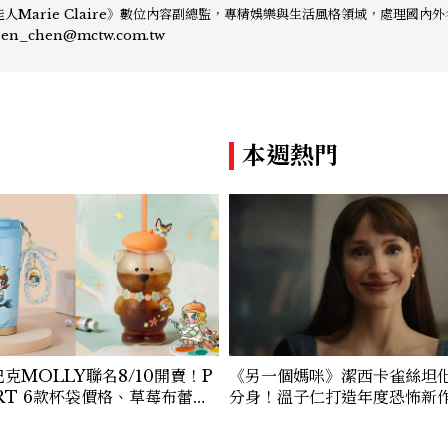
人Marie Claire》數位內容副總監，專精娛樂與生活風格領域，處理國內
、頒獎典禮與大型內容企劃。 ren_chen@mctw.com.tw
本週熱門
巴克MOLLY聯名8/10開賣！P
《另一個媽咪》潔西卡雀絲坦
ART 6款杯袋價格、草莓布蕾星
分身！溫子仁打造年度恐怖新
看