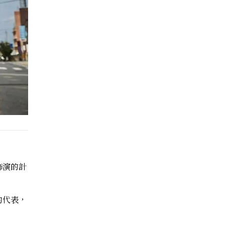
飾演的計
的代表，
。