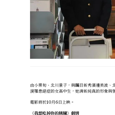
由小栗旬、北川景子，與矚目新秀濱邊美波、北
演罹患絕症的女高中生，她清新純真的形象與
電影將於10月6日上映。
《我想吃掉你的胰臟》劇情