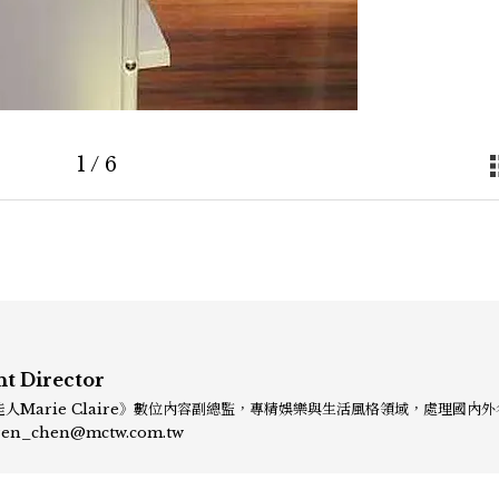
1
/
6
nt Director
人Marie Claire》數位內容副總監，專精娛樂與生活風格領域，處理國內
、頒獎典禮與大型內容企劃。 ren_chen@mctw.com.tw