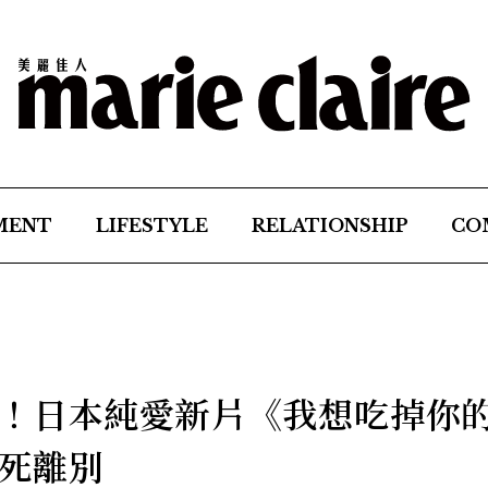
MENT
LIFESTYLE
RELATIONSHIP
CO
！日本純愛新片《我想吃掉你
死離別