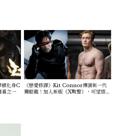
《戀愛修課》Kit Connor傳演新一代
摩頓化身C
獨眼龍！加入新版《X戰警》，可望搭檔
驚喜之一
Sadie Sink