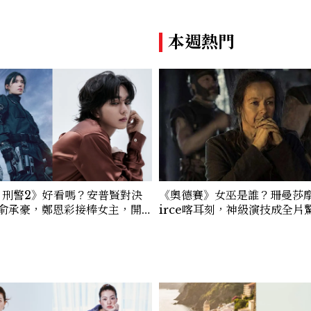
本週熱門
X 刑警2》好看嗎？安普賢對決
《奧德賽》女巫是誰？珊曼莎
俞承豪，鄭恩彩接棒女主，開
irce喀耳刻，神級演技成全片
黑卡，用錢輾壓罪犯的陳利手
這次能玩多大？