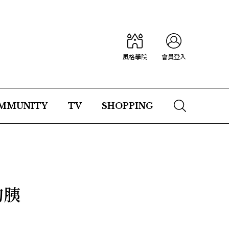
風格學院
會員登入
MMUNITY
TV
SHOPPING
的胰