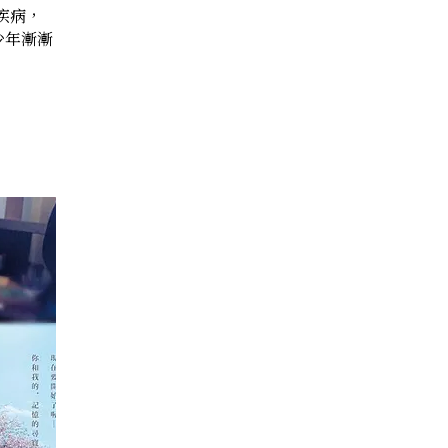
疾病，
少年漸漸