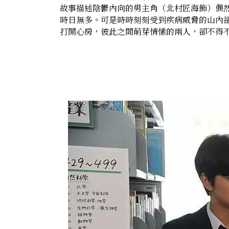
故事描述陰鬱內向的男主角（北村匠海飾）偶
時日無多。可是時時刻刻受到疾病威脅的山內
打開心房，彼此之間萌芽情愫的兩人，卻不得