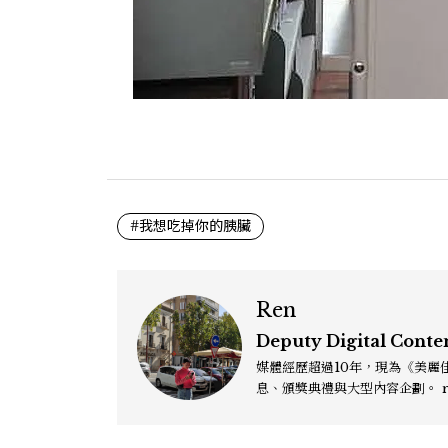
#我想吃掉你的胰臟
Ren
Deputy Digital Conte
媒體經歷超過10年，現為《美麗佳
息