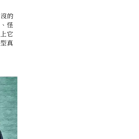
出沒的
子、怪
實上它
類型真