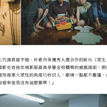
生代演員崔宇植、朴素丹等優秀人選合作的新片《寄生
國影史首座坎城影展最高榮譽金棕櫚獎的威風頭銜，期
題用商業大眾性的角度巧妙切入，劇情一點都不難懂，
知道奉俊昊沒有這麼簡單！』