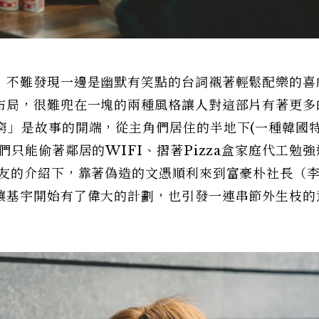
，不難發現一邊是幽默有笑點的台詞襯著輕鬆配樂的喜
布局，很難兜在一塊的兩種風格讓人對這部片有著更多
窮」是故事的開端，從主角們居住的半地下(一種韓國
只能偷著鄰居的WIFI、摺著Pizza盒家庭代工勉強
好友的介紹下，靠著偽造的文憑順利來到富豪朴社長（
讓基宇開始有了偉大的計劃，也引發一連串節外生枝的