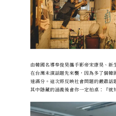
由韓國名導奉俊昊攜手影帝宋康昊、新
在台灣未演話題先來襲，因為多了個韓
達滿分。這次將反映社會問題的嚴肅話
其中隱藏的涵義後會你一定拍桌：『就