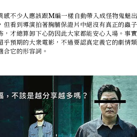
異感不少人應該跟M編一樣自動帶入成怪物鬼魅
，但看到導演拍著胸脯保證片中絕沒有真正的蟲
怖，才總算卸下心防因此大家都能安心入場。事
超乎預期的大衆電影，不過要認真定義它的劇情
適合它的形容詞。