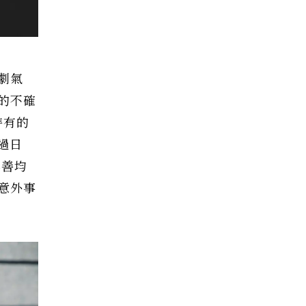
劇氣
的不確
特有的
過日
李善均
意外事