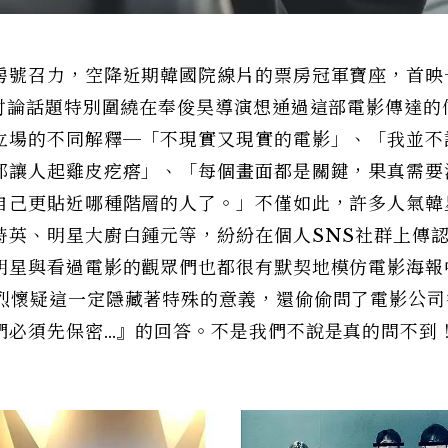
房號召力，空降近期韓國院線片的票房冠軍寶座，首映
的討論話題特別圍繞在奉俊昊導演想通過這部電影傳達的
立場的不同解釋─「不現實又現實的電影」、「我並不
都讓人起雞皮疙瘩」、「每個畫面都是關鍵，果真需要
自己更貼近哪種階層的人了。」不僅如此，許多人氣韓
詩英、明星大廚白鍾元等，紛紛在個人SNS社群上傳
明星與看過電影的觀眾們也都很有默契地模仿電影海報
烈懷疑這一定隱藏著特殊的意義，還偷偷問了電影公司
們必須先保密…』的回答。不是我們不說是真的問不到