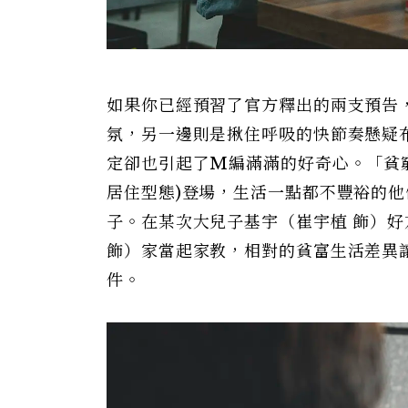
如果你已經預習了官方釋出的兩支預告
氛，另一邊則是揪住呼吸的快節奏懸疑
定卻也引起了M編滿滿的好奇心。「貧
居住型態)登場，生活一點都不豐裕的他們
子。在某次大兒子基宇（崔宇植 飾）
飾）家當起家教，相對的貧富生活差異
件。