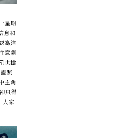
一星期
信息和
認為這
注意劇
星也搶
認證照
中主角
卻只得
！大家