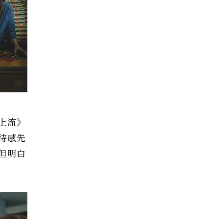
上流》
待感先
但明白