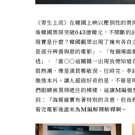
《寄生上流》在韓國上映以壓倒性的票
後韓國票房突破643億韓元，不間斷
現實是什麼？韓國觀眾出現了擁有各自
是部分辨善與惡的電影」、「每個場面
透」、「當○○這關鍵一出現我便知道
搭熱潮，像是演員鄭敬淏、任時完、李
強推本片。讓人超級好奇的是，不管是
們眼睛被黑條遮住的模樣，這讓M編強
到：『海報確實有著特別的含意，但我
看完電影後誰來為M編解釋解釋啊～