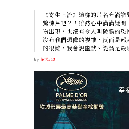
《寄生上流》這樣的片名充滿詭
驚悚片吧？！雖然心中滿滿疑問
物出現，也沒有令人叫破膽的恐
沒有我們想像的複雜，反而是部
的很難，我會說幽默、詭譎是最
by
花漾543