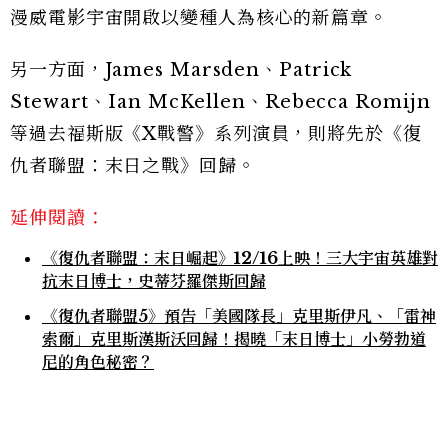
漫威電影宇宙開啟以變種人為核心的新篇章。
另一方面，James Marsden、Patrick
Stewart、Ian McKellen、Rebecca Romijn
等過去福斯版《X戰警》系列演員，則將先於《復
仇者聯盟：末日之戰》回歸。
延伸閱讀：
《復仇者聯盟：末日崛起》12/16上映！三大宇宙英雄對
抗末日博士，史蒂芬羅傑斯回歸
《復仇者聯盟5》預告「美國隊長」克里斯伊凡、「雷神
索爾」克里斯漢斯沃回歸！揭曉「末日博士」小勞勃道
尼的角色秘密？