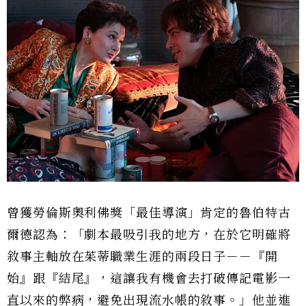
曾獲勞倫斯奧利佛獎「最佳導演」肯定的魯伯特古
爾德認為：「劇本最吸引我的地方，在於它明確將
敘事主軸放在茱蒂職業生涯的兩段日子－－『開
始』跟『結尾』，這讓我有機會去打破傳記電影一
直以來的弊病，避免出現流水帳的敘事。」他並進