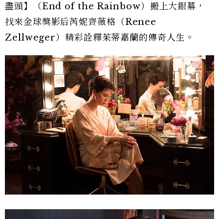
盡頭】（End of the Rainbow）搬上大銀幕，
找來金球獎影后芮妮齊薇格（Renee
Zellweger）精彩詮釋茱蒂嘉蘭的傳奇人生。