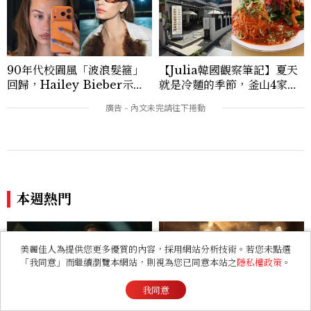
90年代校園風「波浪髮箍」
【Julia韓國觀察筆記】夏天
回歸，Hailey Bieber示範
就是冷麵的季節，釜山4家必
如何戴得時髦：這款Miu Mi
吃拌冷麵
u髮箍未開賣先爆紅！
本週熱門
《復仇者聯盟：末日崛起》1
看《奧德賽》前5點必知：荷
美麗佳人為提供您更多優質的內容，採用網站分析技術。若您未點選
2/16上映！三大宇宙英雄對
馬史詩寫什麼？特洛伊戰爭真
「我同意」而繼續瀏覽本網站，則視為您已同意本站之
隱私權政策
。
抗末日博士，史蒂芬羅傑斯回
的發生過？「奧德修斯」為何
歸
回家這麼難？
我同意
看過此篇文章的人也喜歡