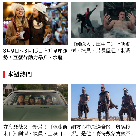
《蜘蛛人：重生日》上映劇
情、演員、片長整理！制裁
8月9日～8月15日上升星座運
者、浩克登場，莎蒂辛克演
勢！巨蟹行動力暴升、水瓶迎
誰？
新緣分
本週熱門
安海瑟薇又一新片！《橡樹街
網友心中最適合的「奧德修
末日》劇情、演員、上映日一
斯」是他！麥特戴蒙竟然不是