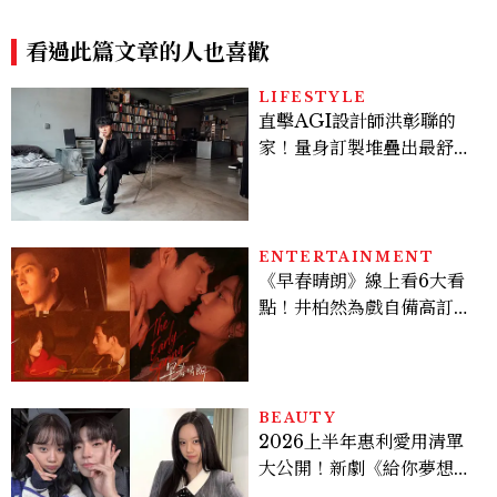
次看，攜手伊旺麥奎格演出
奧德賽首選
看過此篇文章的人也喜歡
LIFESTYLE
直擊AGI設計師洪彰聯的
家！量身訂製堆疊出最舒適
的生活邏輯：「只要喜歡，
就能找到相處的方式」
ENTERTAINMENT
《早春晴朗》線上看6大看
點！井柏然為戲自備高訂，
孫千苦等地下戀轉正，雨夜
激吻獲讚慾感天花板
BEAUTY
2026上半年惠利愛用清單
大公開！新劇《給你夢想》
美出新高度，10款保養、香