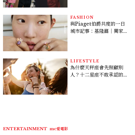
爆、金智勳大秀腹肌，曹汝
貞雙影后飆戲，線上看7大
看點懶人包
FASHION
與Piaget伯爵共度的一日
城市記事：基隆篇｜獨家影
像故事
LIFESTYLE
為什麼天秤座會先照顧別
人？十二星座不敢承認的一
句話，「這星座」嘴上說沒
差，回家之後想很久
ENTERTAINMENT
mc愛電影