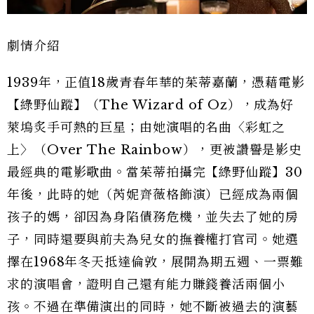
劇情介紹
1939年，正值18歲青春年華的茱蒂嘉蘭，憑藉電影
【綠野仙蹤】（The Wizard of Oz），成為好
萊塢炙手可熱的巨星；由她演唱的名曲〈彩虹之
上〉（Over The Rainbow），更被讚譽是影史
最經典的電影歌曲。當茱蒂拍攝完【綠野仙蹤】30
年後，此時的她（芮妮齊薇格飾演）已經成為兩個
孩子的媽，卻因為身陷債務危機，並失去了她的房
子，同時還要與前夫為兒女的撫養權打官司。她選
擇在1968年冬天抵達倫敦，展開為期五週、一票難
求的演唱會，證明自己還有能力賺錢養活兩個小
孩。不過在準備演出的同時，她不斷被過去的演藝