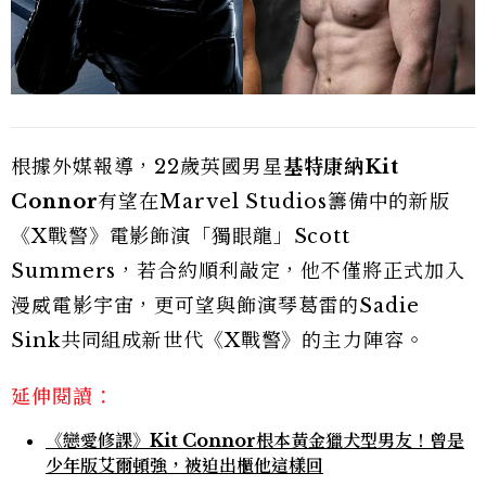
根據外媒報導，22歲英國男星
基特康納Kit
Connor
有望在Marvel Studios籌備中的新版
《X戰警》電影飾演「獨眼龍」Scott
Summers，若合約順利敲定，他不僅將正式加入
漫威電影宇宙，更可望與飾演琴葛雷的Sadie
Sink共同組成新世代《X戰警》的主力陣容。
延伸閱讀：
《戀愛修課》Kit Connor根本黃金獵犬型男友！曾是
少年版艾爾頓強，被迫出櫃他這樣回