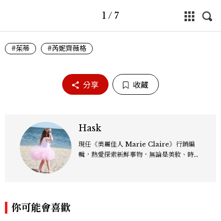
1
/
7
#茱蒂
#芮妮齊薇格
分享
收藏
Hask
現任《美麗佳人 Marie Claire》行銷編
輯，熱愛探索新鮮事物，無論是美妝、時
尚、影劇，還是跨界文化議題，都樂於從中
發掘趨勢脈動，轉化為有溫度、有影響力的
內容。
你可能會喜歡