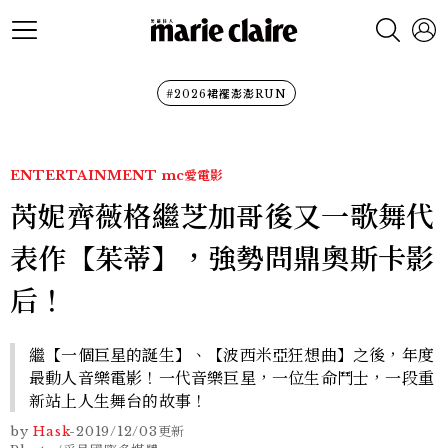
#2026裙襬澎澎RUN
ENTERTAINMENT
mc愛電影
芮妮齊薇格繼芝加哥後又一歌舞代
表作【茱蒂】，強勢問鼎奧斯卡影
后！
繼【一個巨星的誕生】、【波西米亞狂想曲】之後，年度
最動人音樂電影！一代音樂巨星，一位生命鬥士，一段重
新站上人生舞台的故事！
by
Hask
-
2019/12/03
更新