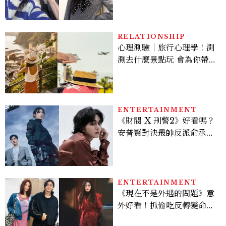
水、護髮同款一次看
RELATIONSHIP
心理測驗｜旅行心理學！測
測去什麼景點玩 會為你帶來
好運
ENTERTAINMENT
《財閥 X 刑警2》好看嗎？
安普賢對決最帥反派俞承
豪，鄭恩彩接棒女主，開專
機、刷黑卡，用錢輾壓罪犯
的陳利手回來了，這次能玩
多大？
ENTERTAINMENT
《現在不是外遇的問題》意
外好看！抓偷吃反轉變命
案？金憓秀傳奇美腿被讚