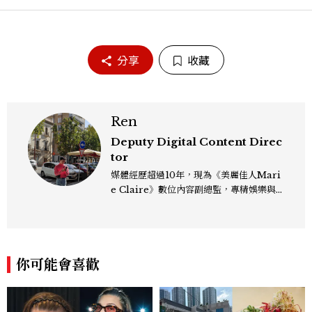
分享
收藏
Ren
Deputy Digital Content Direc
tor
媒體經歷超過10年，現為《美麗佳人Mari
e Claire》數位內容副總監，專精娛樂與
生活風格領域，處理國內外名人消息、頒獎
典禮與大型內容企劃。 ren_chen@mct
w.com.tw
你可能會喜歡