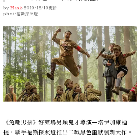
by
Hask
-
2019/12/19
更新
phot/福斯探照燈
《兔嘲男孩》好萊塢另類鬼才導演—塔伊加維迪
提，聯手福斯探照燈推出二戰黑色幽默諷刺大作。