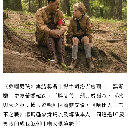
《兔嘲男孩》集結奧斯卡得主姆洛克威爾、「黑寡
婦」史嘉蕾喬韓森、「胖艾美」瑞貝威爾森、《冰
與火之歌：權力遊戲》阿爾菲艾倫，《哈比人：五
軍之戰》湯瑪遜麥肯錫以及導演本人一同透過10歲
男孩的成長諷刺吐嘲大環境體制。