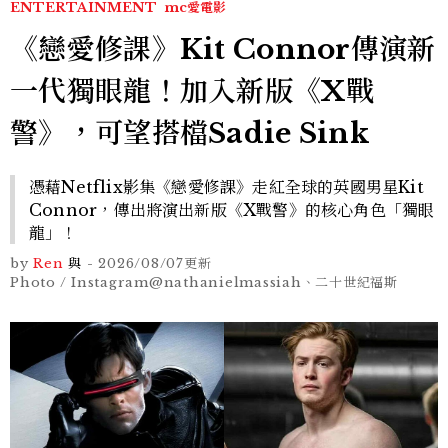
ENTERTAINMENT
mc愛電影
《戀愛修課》Kit Connor傳演新
一代獨眼龍！加入新版《X戰
警》，可望搭檔Sadie Sink
憑藉Netflix影集《戀愛修課》走紅全球的英國男星Kit
Connor，傳出將演出新版《X戰警》的核心角色「獨眼
龍」！
by
Ren
與
-
2026/08/07
更新
Photo / Instagram@nathanielmassiah、二十世紀福斯