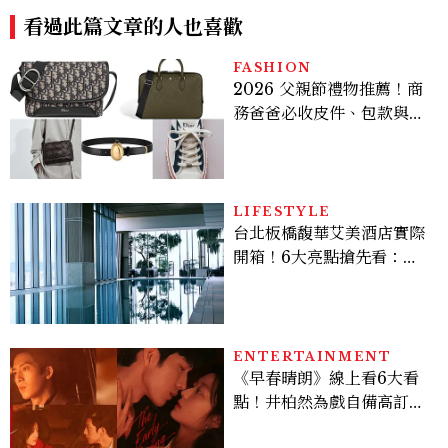
看過此篇文章的人也喜歡
FASHION
2026 父親節禮物推薦！商
務爸爸必收皮件、包款與鞋
履一次看
LIFESTYLE
台北板橋馥華艾美酒店實際
開箱！6大亮點搶先看：新
北最新旅宿地標、高空泳
池、客房藏奢華細節
ENTERTAINMENT
《早春晴朗》線上看6大看
點！井柏然為戲自備高訂，
孫千苦等地下戀轉正，雨夜