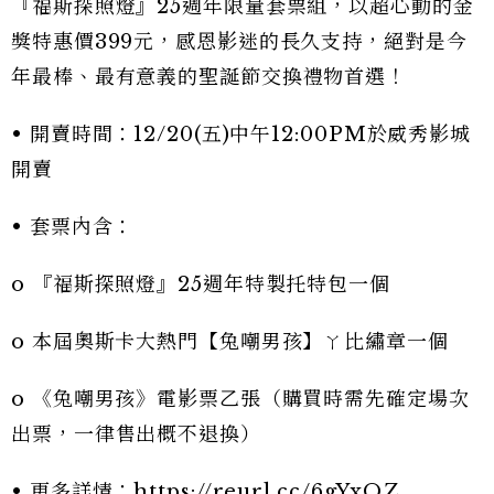
『福斯探照燈』25週年限量套票組，以超心動的金
獎特惠價399元，感恩影迷的長久支持，絕對是今
年最棒、最有意義的聖誕節交換禮物首選！
• 開賣時間：12/20(五)中午12:00PM於威秀影城
開賣
• 套票內含：
o 『福斯探照燈』25週年特製托特包一個
o 本屆奧斯卡大熱門【兔嘲男孩】ㄚ比繡章一個
o 《兔嘲男孩》電影票乙張（購買時需先確定場次
出票，一律售出概不退換）
• 更多詳情：
https://reurl.cc/6gYxQZ