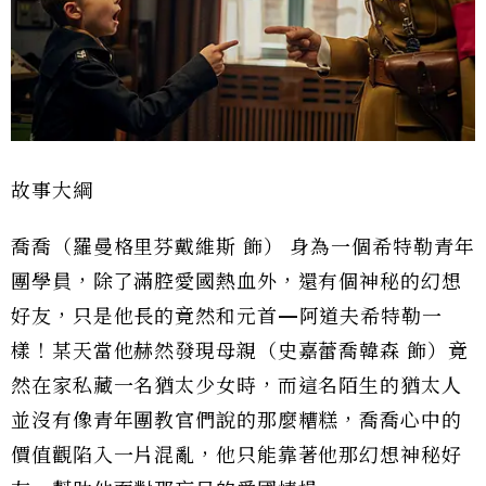
故事大綱
喬喬（羅曼格里芬戴維斯 飾） 身為一個希特勒青年
團學員，除了滿腔愛國熱血外，還有個神秘的幻想
好友，只是他長的竟然和元首—阿道夫希特勒一
樣！某天當他赫然發現母親（史嘉蕾喬韓森 飾）竟
然在家私藏一名猶太少女時，而這名陌生的猶太人
並沒有像青年團教官們說的那麼糟糕，喬喬心中的
價值觀陷入一片混亂，他只能靠著他那幻想神秘好