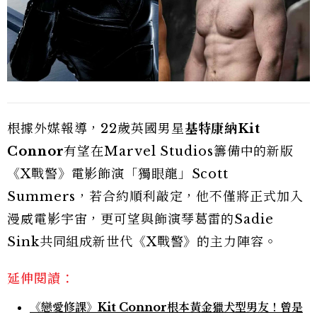
根據外媒報導，22歲英國男星
基特康納Kit
Connor
有望在Marvel Studios籌備中的新版
《X戰警》電影飾演「獨眼龍」Scott
Summers，若合約順利敲定，他不僅將正式加入
漫威電影宇宙，更可望與飾演琴葛雷的Sadie
Sink共同組成新世代《X戰警》的主力陣容。
延伸閱讀：
《戀愛修課》Kit Connor根本黃金獵犬型男友！曾是