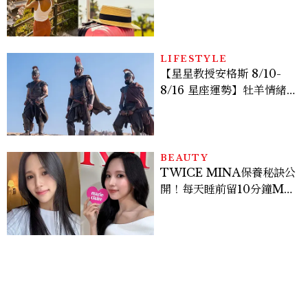
好運
LIFESTYLE
【星星教授安格斯 8/10-
8/16 星座運勢】牡羊情緒
變敏感，雙子人際吸引力爆
棚
BEAUTY
TWICE MINA保養秘訣公
開！每天睡前留10分鐘ME
TIME、定期皮拉提斯，6
個日常習慣養出牛奶肌