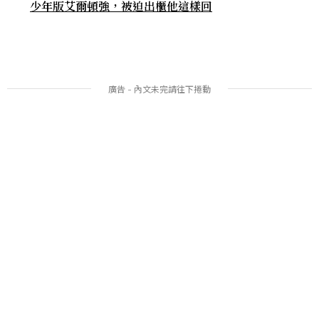
少年版艾爾頓強，被迫出櫃他這樣回