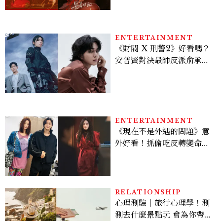
激吻獲讚慾感天花板
ENTERTAINMENT
《財閥 X 刑警2》好看嗎？
安普賢對決最帥反派俞承
豪，鄭恩彩接棒女主，開專
機、刷黑卡，用錢輾壓罪犯
的陳利手回來了，這次能玩
多大？
ENTERTAINMENT
《現在不是外遇的問題》意
外好看！抓偷吃反轉變命
案？金憓秀傳奇美腿被讚
爆、金智勳大秀腹肌，曹汝
貞雙影后飆戲，線上看7大
看點懶人包
RELATIONSHIP
心理測驗｜旅行心理學！測
測去什麼景點玩 會為你帶來