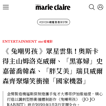
#2026裙襬澎澎RUN
ENTERTAINMENT
mc愛電影
《 兔嘲男孩 》眾星雲集 ! 奧斯卡
得主山姆洛克威爾、「黑寡婦」史
嘉蕾喬韓森、「胖艾美」瑞貝威爾
森齊聚爆笑衝撞「國家機器」
金獎製造機福斯探照燈攜手鬼才大導塔伊加維迪提，精心
打造以諷刺型態衝撞體制鉅作《兔嘲男孩》（JO JO
RABBIT）將在2020年1月3日笑鬧全台。