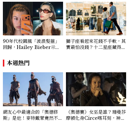
90年代校園風「波浪髮箍」
獅子座看起來花錢不手軟，其
回歸，Hailey Bieber示範
實最怕沒錢？十二星座藏得最
如何戴得時髦：這款Miu Mi
深的金錢焦慮，「這星座」比
u髮箍未開賣先爆紅！
價半天，最後卻買最貴的
本週熱門
網友心中最適合的「奧德修
《奧德賽》女巫是誰？珊曼莎
斯」是他！麥特戴蒙竟然不是
摩頓化身Circe喀耳刻，神級
奧德賽首選
演技成全片驚喜之一