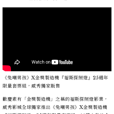
《兔嘲男孩》X金獎製造機『福斯探照燈』25週年
限量套票組，威秀獨家販售
歡慶素有「金獎製造機」之稱的福斯探照燈影業，
威秀影城全球獨家推出《兔嘲男孩》X金獎製造機