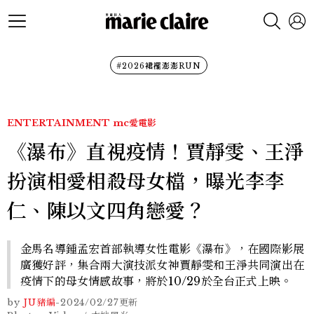
#2026裙襬澎澎RUN
ENTERTAINMENT
mc愛電影
《瀑布》直視疫情！賈靜雯、王淨
扮演相愛相殺母女檔，曝光李李
仁、陳以文四角戀愛？
金馬名導鍾孟宏首部執導女性電影《瀑布》，在國際影展
廣獲好評，集合兩大演技派女神賈靜雯和王淨共同演出在
疫情下的母女情感故事，將於10/29於全台正式上映。
by
JU豬編
-
2024/02/27
更新