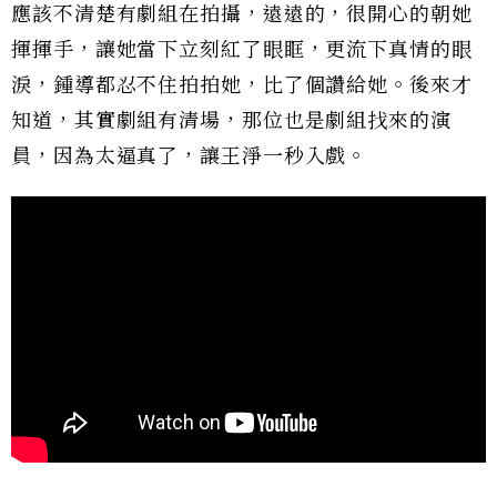
應該不清楚有劇組在拍攝，遠遠的，很開心的朝她
揮揮手，讓她當下立刻紅了眼眶，更流下真情的眼
淚，鍾導都忍不住拍拍她，比了個讚給她。後來才
知道，其實劇組有清場，那位也是劇組找來的演
員，因為太逼真了，讓王淨一秒入戲。