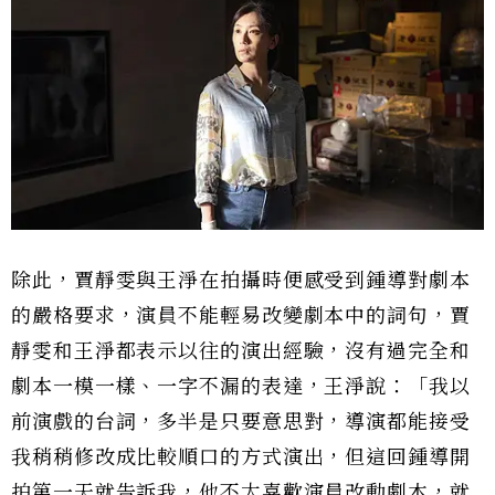
除此，賈靜雯與王淨在拍攝時便感受到鍾導對劇本
的嚴格要求，演員不能輕易改變劇本中的詞句，賈
靜雯和王淨都表示以往的演出經驗，沒有過完全和
劇本一模一樣、一字不漏的表達，王淨說：「我以
前演戲的台詞，多半是只要意思對，導演都能接受
我稍稍修改成比較順口的方式演出，但這回鍾導開
拍第一天就告訴我，他不太喜歡演員改動劇本，就