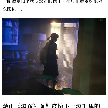
一開始是拍攝我很叛逆的樣子，不用和靜雯姊很熟
沒關係。」
藉由《瀑布》面對疫情下一瀉千里的