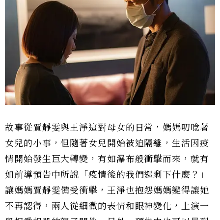
故事從賈靜雯與王淨這對母女的日常，媽媽叨唸著
女兒的小事，但隨著女兒開始被迫隔離，生活因疫
情開始發生巨大轉變，有如瀑布般衝擊而來，就有
如前導預告中所說「疫情後的我們還剩下什麼？」
讓媽媽賈靜雯備受衝擊，王淨也抱怨媽媽變得讓她
不再認得，兩人從細微的表情和眼神變化，上演一