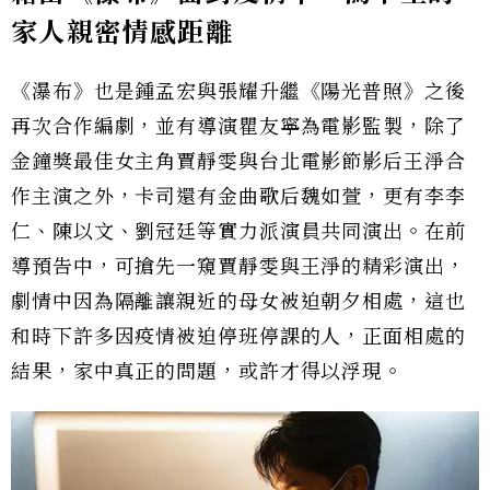
家人親密情感距離
《瀑布》也是鍾孟宏與張耀升繼《陽光普照》之後
再次合作編劇，並有導演瞿友寧為電影監製，除了
金鐘獎最佳女主角賈靜雯與台北電影節影后王淨合
作主演之外，卡司還有金曲歌后魏如萱，更有李李
仁、陳以文、劉冠廷等實力派演員共同演出。在前
導預告中，可搶先一窺賈靜雯與王淨的精彩演出，
劇情中因為隔離讓親近的母女被迫朝夕相處，這也
和時下許多因疫情被迫停班停課的人，正面相處的
結果，家中真正的問題，或許才得以浮現。