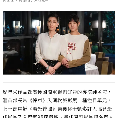
Photo、Video / 本地風光
歷年來作品都廣獲國際重視與好評的導演鍾孟宏，
繼首部長片《停車》入圍坎城影展一種注目單元，
上一部電影《陽光普照》榮獲休士頓影評人協會最
佳影片及入選第93屆奧斯卡最佳國際影片短名單。