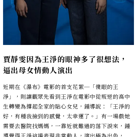
賈靜雯因為王淨的眼神多了很想法，
逼出母女情動人演出
近期在《瀑布》電影的首支花絮─「傻眼的王
淨」，則讓觀眾先看到王淨在電影中從叛逆的高中
生轉變為撐起全家的貼心女兒，鍾導說：「王淨的
好，有種我撿到的感覺，太幸運了。」有一場戲她
需要去醫院找媽媽，一靠近就難過的落下淚來，鍾
導覺得王淨這場表現非常動人，演出極為出色，