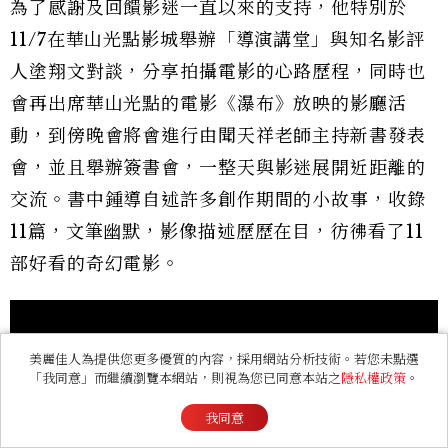
為了感謝及回饋影迷一直以來的支持，他特別於
11/7在華山光點影城舉辦「導演講堂」與知名影評
人塗翔文對談，分享拍攝電影的心路歷程，同時也
會再出席華山光點的電影《瀑布》放映的影廳活
動，到傍晚會將會進行由聞天祥老師主持新書發表
會，並且舉辦簽書會，一整天與影迷展開近距離的
交流。書中鍾導自述許多創作期間的小故事，收錄
11篇，文筆幽默，影像描述歷歷在目，彷彿看了11
部好看的奇幻電影。
美麗佳人為提供您更多優質的內容，採用網站分析技術。若您未點選
「我同意」而繼續瀏覽本網站，則視為您已同意本站之
隱私權政策
。
我同意