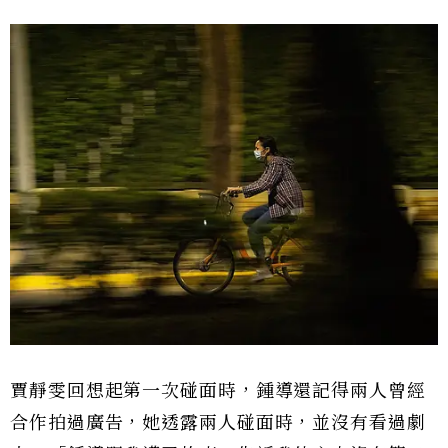
賈靜雯回想起第一次碰面時，鍾導還記得兩人曾經
合作拍過廣告，她透露兩人碰面時，並沒有看過劇