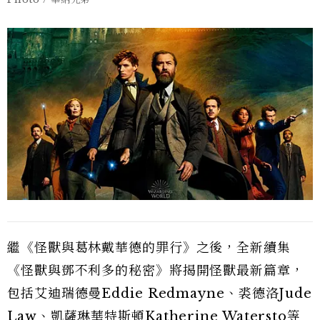
繼《怪獸與葛林戴華德的罪行》之後，全新續集
《怪獸與鄧不利多的秘密》將揭開怪獸最新篇章，
包括艾迪瑞德曼Eddie Redmayne、裘德洛Jude
Law、凱薩琳華特斯頓Katherine Watersto等