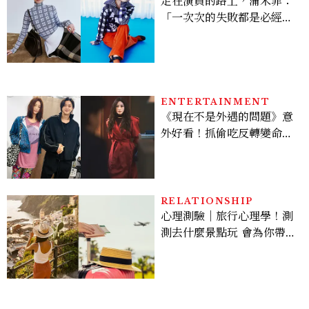
走在演員的路上，蒲禾菲：
「一次次的失敗都是必經過
程，必須要經過那些練習，
才能做得好。」
ENTERTAINMENT
《現在不是外遇的問題》意
外好看！抓偷吃反轉變命
案？金憓秀傳奇美腿被讚
爆、金智勳大秀腹肌，曹汝
貞雙影后飆戲，線上看7大
看點懶人包
RELATIONSHIP
心理測驗｜旅行心理學！測
測去什麼景點玩 會為你帶來
好運