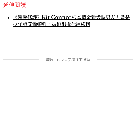
延伸閱讀：
《戀愛修課》Kit Connor根本黃金獵犬型男友！曾是
少年版艾爾頓強，被迫出櫃他這樣回