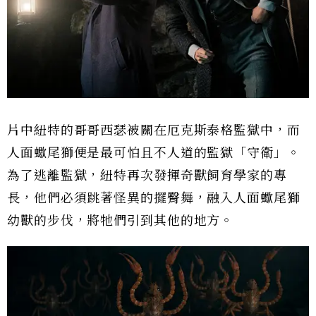
片中紐特的哥哥西瑟被關在厄克斯泰格監獄中，而
人面蠍尾獅便是最可怕且不人道的監獄「守衛」。
為了逃離監獄，紐特再次發揮奇獸飼育學家的專
長，他們必須跳著怪異的擺臀舞，融入人面蠍尾獅
幼獸的步伐，將牠們引到其他的地方。