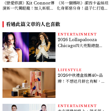
《戀愛修課》Kit Connor傳
《另一個媽咪》潔西卡雀絲坦
演新一代獨眼龍！加入新版
化身邪惡分身！溫子仁打造年
《X戰警》，可望搭檔Sadie
度恐怖新作
Sink
看過此篇文章的人也喜歡
ENTERTAINMENT
2026 Lollapalooza
Chicago四大亮點總盤
點， JENNIE、 CORTIS
登台，K-POP擄獲全球！
LIFESTYLE
2026中秋禮盒推薦40+品
牌！不想送月餅也有解，送
長輩、送客戶一次挑
ENTERTAINMENT