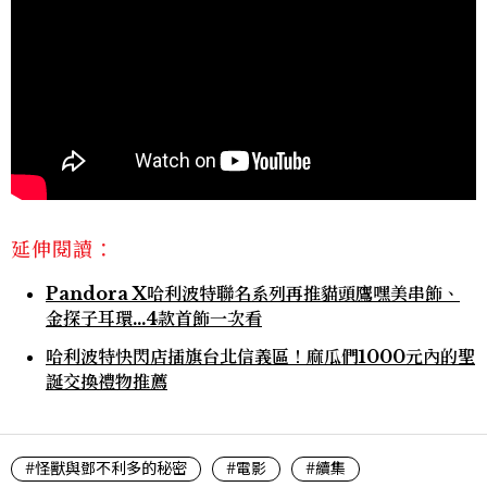
延伸閱讀：
Pandora X哈利波特聯名系列再推貓頭鷹嘿美串飾、
金探子耳環…4款首飾一次看
哈利波特快閃店插旗台北信義區！麻瓜們1000元內的聖
誕交換禮物推薦
#怪獸與鄧不利多的秘密
#電影
#續集