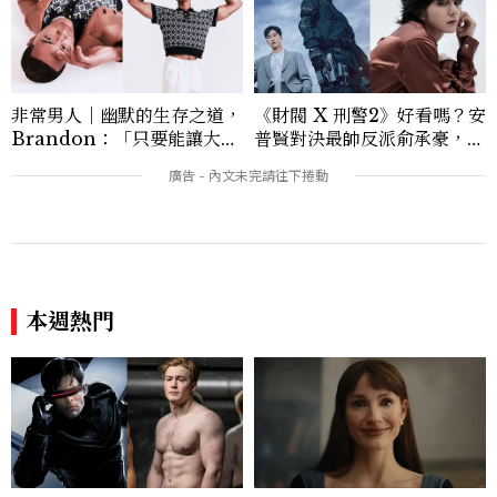
非常男人｜幽默的生存之道，
《財閥 X 刑警2》好看嗎？安
Brandon：「只要能讓大家
普賢對決最帥反派俞承豪，鄭
笑，我們就有機會玩在一起，
恩彩接棒女主，開專機、刷黑
讓敵人成為朋友。」
卡，用錢輾壓罪犯的陳利手回
來了，這次能玩多大？
本週熱門