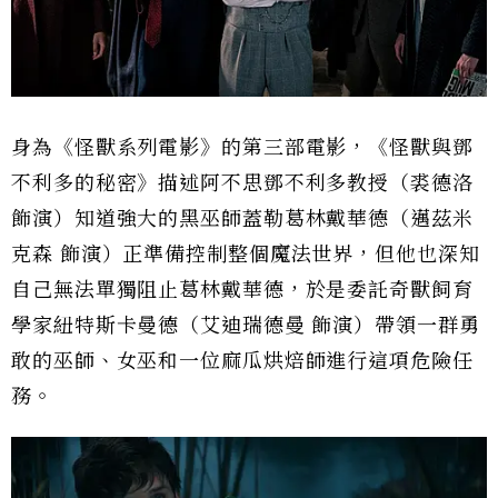
身為《怪獸系列電影》的第三部電影，《怪獸與鄧
不利多的秘密》描述阿不思鄧不利多教授（裘德洛
飾演）知道強大的黑巫師蓋勒葛林戴華德（邁茲米
克森 飾演）正準備控制整個魔法世界，但他也深知
自己無法單獨阻止葛林戴華德，於是委託奇獸飼育
學家紐特斯卡曼德（艾迪瑞德曼 飾演）帶領一群勇
敢的巫師、女巫和一位麻瓜烘焙師進行這項危險任
務。