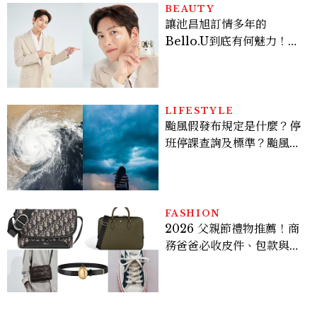
BEAUTY
讓池昌旭訂情多年的
Bello.U到底有何魅力！揭
密男神發光乳霜～「肽光透
亮緊緻霜」如何打造日不落
的透亮肌，熬夜拍戲不顯疲
倦感，超神！
LIFESTYLE
颱風假發布規定是什麼？停
班停課查詢及標準？颱風假
有薪水嗎、可否拒絕上班？
FASHION
2026 父親節禮物推薦！商
務爸爸必收皮件、包款與鞋
履一次看