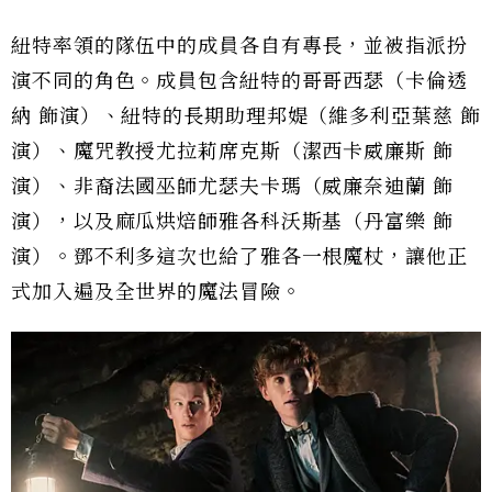
紐特率領的隊伍中的成員各自有專長，並被指派扮
演不同的角色。成員包含紐特的哥哥西瑟（卡倫透
納 飾演）、紐特的長期助理邦媞（維多利亞葉慈 飾
演）、魔咒教授尤拉莉席克斯（潔西卡威廉斯 飾
演）、非裔法國巫師尤瑟夫卡瑪（威廉奈迪蘭 飾
演），以及麻瓜烘焙師雅各科沃斯基（丹富樂 飾
演）。鄧不利多這次也給了雅各一根魔杖，讓他正
式加入遍及全世界的魔法冒險。