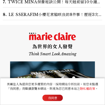
7.
TWICE MINA保養秘訣公開！每天睡前留10分鐘
ME TIME、定期皮拉提斯，6個日常習慣養出牛奶肌
8.
LE SSERAFIM小櫻花宮脇咲良的8件事！歷經3次
出道、嚴以律己的終極自我管理王、靠「這招」養成17吋
螞蟻腰
為世界的女人發聲
Think Smart Look Amazing
美麗佳人為提供您更多優質的內容，採用網站分析技術。若您未點選
「我同意」而繼續瀏覽本網站，則視為您已同意本站之
隱私權政策
。
我同意