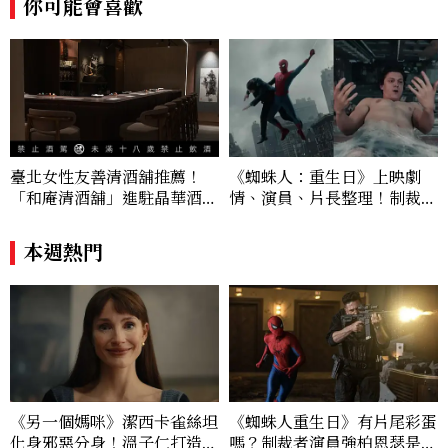
你可能會喜歡
臺北女性友善清酒舖推薦！
《蜘蛛人：重生日》上映劇
「和庵清酒舖」進駐晶華酒
情、演員、片長整理！制裁
店：首創五行心情選酒、單杯
者、浩克登場，莎蒂辛克演
180元起輕鬆微醺
誰？
本週熱門
《另一個媽咪》潔西卡雀絲坦
《蜘蛛人重生日》有片尾彩蛋
化身邪惡分身！溫子仁打造年
嗎？制裁者演員強柏恩瑟是