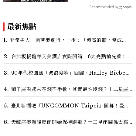
育，教權保護局不會坐視不
Recommended by
管
最新焦點
1.
非常男人｜向著夢前行，一樹：「愈高的牆，當成功
爬上去的那一刻，就愈有成就感。」
2.
台北板橋馥華艾美酒店實際開箱！6大亮點搶先看：新
北最新旅宿地標、高空泳池、客房藏奢華細節
3.
90年代校園風「波浪髮箍」回歸，Hailey Bieber
示範如何戴得時髦：這款Miu Miu髮箍未開賣先爆紅！
4.
獅子座看起來花錢不手軟，其實最怕沒錢？十二星座
藏得最深的金錢焦慮，「這星座」比價半天，最後卻買最
貴的
5.
臺北新酒吧「UNCOMMON Taipei」開幕！曼
谷、新加坡酒吧人聯手打造成熟大人專屬夜生活
6.
天蠍座變熟後反而開始保持距離？十二星座關係太靠
近時最怕發生的事，「這星座」一有壓力就先躲起來