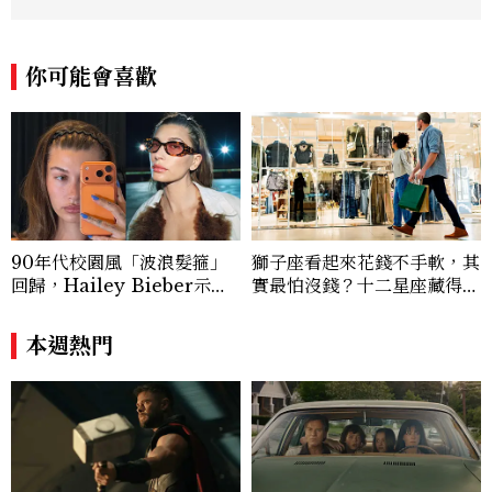
你可能會喜歡
90年代校園風「波浪髮箍」
獅子座看起來花錢不手軟，其
回歸，Hailey Bieber示範
實最怕沒錢？十二星座藏得最
如何戴得時髦：這款Miu Mi
深的金錢焦慮，「這星座」比
u髮箍未開賣先爆紅！
價半天，最後卻買最貴的
本週熱門