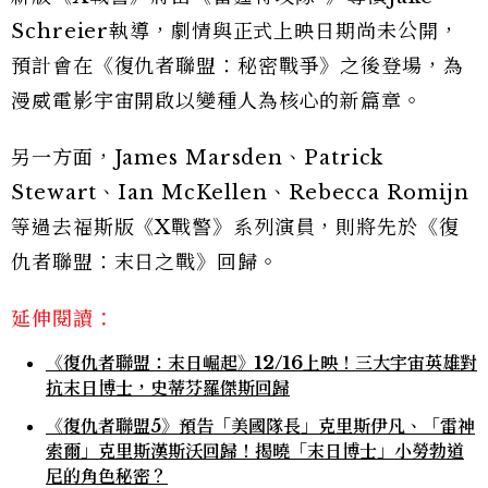
Schreier執導，劇情與正式上映日期尚未公開，
預計會在《復仇者聯盟：秘密戰爭》之後登場，為
漫威電影宇宙開啟以變種人為核心的新篇章。
另一方面，James Marsden、Patrick
Stewart、Ian McKellen、Rebecca Romijn
等過去福斯版《X戰警》系列演員，則將先於《復
仇者聯盟：末日之戰》回歸。
延伸閱讀：
《復仇者聯盟：末日崛起》12/16上映！三大宇宙英雄對
抗末日博士，史蒂芬羅傑斯回歸
《復仇者聯盟5》預告「美國隊長」克里斯伊凡、「雷神
索爾」克里斯漢斯沃回歸！揭曉「末日博士」小勞勃道
尼的角色秘密？