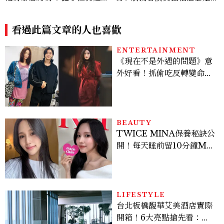
度恐怖新作
誰？《陰屍路》走紅，也演出
《奧德賽》
看過此篇文章的人也喜歡
ENTERTAINMENT
《現在不是外遇的問題》意
外好看！抓偷吃反轉變命
案？金憓秀傳奇美腿被讚
爆、金智勳大秀腹肌，曹汝
貞雙影后飆戲，線上看7大
看點懶人包
BEAUTY
TWICE MINA保養秘訣公
開！每天睡前留10分鐘ME
TIME、定期皮拉提斯，6
個日常習慣養出牛奶肌
LIFESTYLE
台北板橋馥華艾美酒店實際
開箱！6大亮點搶先看：新