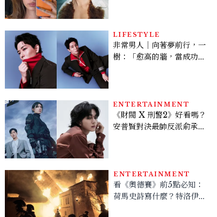
Miu髮箍未開賣先爆紅！
LIFESTYLE
非常男人｜向著夢前行，一
樹：「愈高的牆，當成功爬
上去的那一刻，就愈有成就
感。」
ENTERTAINMENT
《財閥 X 刑警2》好看嗎？
安普賢對決最帥反派俞承
豪，鄭恩彩接棒女主，開專
機、刷黑卡，用錢輾壓罪犯
的陳利手回來了，這次能玩
多大？
ENTERTAINMENT
看《奧德賽》前5點必知：
荷馬史詩寫什麼？特洛伊戰
爭真的發生過？「奧德修