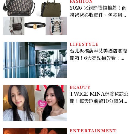
FASHION
2026 父親節禮物推薦！商
務爸爸必收皮件、包款與鞋
履一次看
LIFESTYLE
台北板橋馥華艾美酒店實際
開箱！6大亮點搶先看：新
北最新旅宿地標、高空泳
池、客房藏奢華細節
BEAUTY
TWICE MINA保養秘訣公
開！每天睡前留10分鐘ME
TIME、定期皮拉提斯，6
個日常習慣養出牛奶肌
ENTERTAINMENT