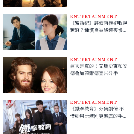
斯」為何回家這麼難？
ENTERTAINMENT
《蜜語紀》評價兩極卻收視
奪冠？鍾漢良被濾鏡害慘、
朱珠演保潔員被嫌太美太高
貴，9大反差看點讓人邊罵
邊追
ENTERTAINMENT
這次是真的！艾瑪史東和安
德魯加菲爾德宣告分手
ENTERTAINMENT
《鐵拳教育》分集劇情 不
惜動用比體罰更嚴厲的手
段，也要守護孩子們的學
習，不要干擾神聖的義務教