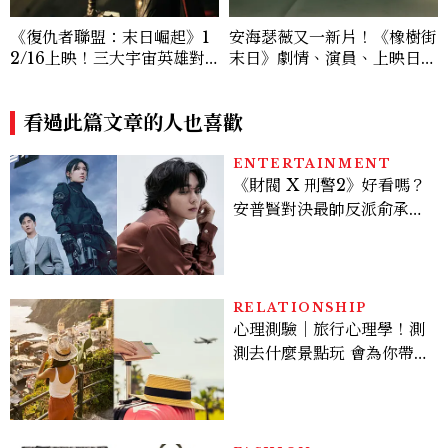
《復仇者聯盟：末日崛起》1
安海瑟薇又一新片！《橡樹街
2/16上映！三大宇宙英雄對
末日》劇情、演員、上映日一
抗末日博士，史蒂芬羅傑斯回
次看，攜手伊旺麥奎格演出
歸
看過此篇文章的人也喜歡
ENTERTAINMENT
《財閥 X 刑警2》好看嗎？
安普賢對決最帥反派俞承
豪，鄭恩彩接棒女主，開專
機、刷黑卡，用錢輾壓罪犯
的陳利手回來了，這次能玩
多大？
RELATIONSHIP
心理測驗｜旅行心理學！測
測去什麼景點玩 會為你帶來
好運