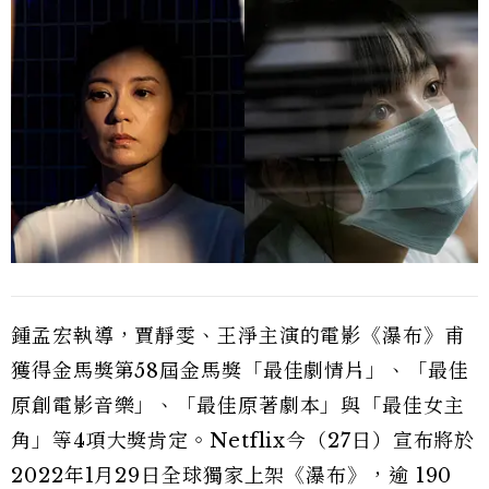
鍾孟宏執導，賈靜雯、王淨主演的電影《瀑布》甫
獲得金馬獎第58屆金馬獎「最佳劇情片」、「最佳
原創電影音樂」、「最佳原著劇本」與「最佳女主
角」等4項大獎肯定。Netflix今（27日）宣布將於
2022年1月29日全球獨家上架《瀑布》，逾 190