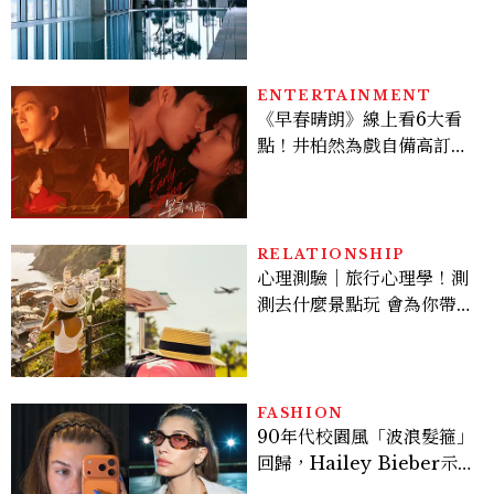
北最新旅宿地標、高空泳
池、客房藏奢華細節
ENTERTAINMENT
《早春晴朗》線上看6大看
點！井柏然為戲自備高訂，
孫千苦等地下戀轉正，雨夜
激吻獲讚慾感天花板
RELATIONSHIP
心理測驗｜旅行心理學！測
測去什麼景點玩 會為你帶來
好運
FASHION
90年代校園風「波浪髮箍」
回歸，Hailey Bieber示
範如何戴得時髦：這款Miu