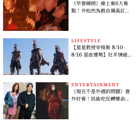
《早春晴朗》線上看6大看
點！井柏然為戲自備高訂，
孫千苦等地下戀轉正，雨夜
激吻獲讚慾感天花板
LIFESTYLE
【星星教授安格斯 8/10-
8/16 星座運勢】牡羊情緒
變敏感，雙子人際吸引力爆
棚
ENTERTAINMENT
《現在不是外遇的問題》意
外好看！抓偷吃反轉變命
案？金憓秀傳奇美腿被讚
爆、金智勳大秀腹肌，曹汝
貞雙影后飆戲，線上看7大
看點懶人包