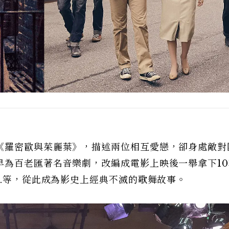
《羅密歐與茱麗葉》，描述兩位相互愛戀，卻身處敵對
早為百老匯著名音樂劇，改編成電影上映後一舉拿下10
..等，從此成為影史上經典不滅的歌舞故事。