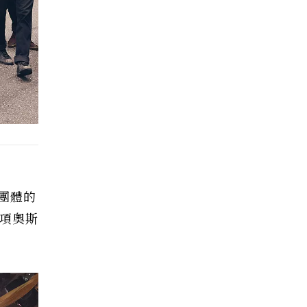
團體的
項奧斯