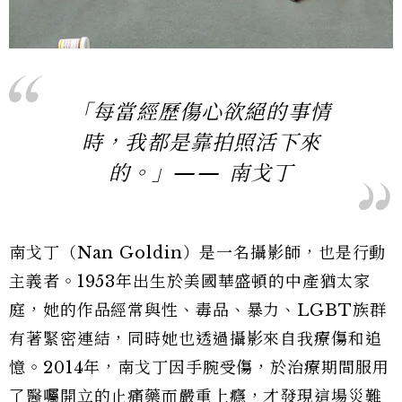
「每當經歷傷心欲絕的事情
時，我都是靠拍照活下來
的。」—— 南戈丁
南戈丁（Nan Goldin）是一名攝影師，也是行動
主義者。1953年出生於美國華盛頓的中產猶太家
庭，她的作品經常與性、毒品、暴力、LGBT族群
有著緊密連結，同時她也透過攝影來自我療傷和追
憶。2014年，南戈丁因手腕受傷，於治療期間服用
了醫囑開立的止痛藥而嚴重上癮，才發現這場災難