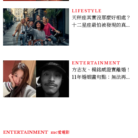
LIFESTYLE
天秤座其實沒那麼好相處？
十二星座最怕被發現的真實
面貌，「這星座」一直在假
裝不在意
ENTERTAINMENT
方志友、楊銘威證實離婚！
11年婚姻畫句點：無法再做
情人，但永遠是家人
ENTERTAINMENT
mc愛電影