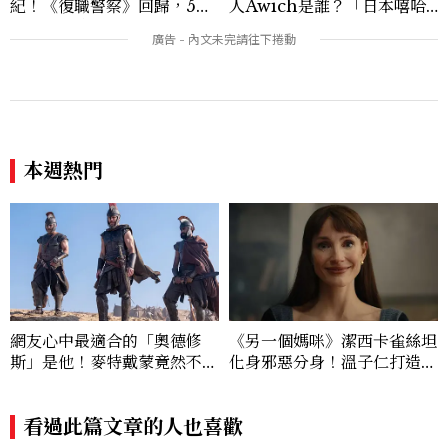
紀！《復職警察》回歸，5個
人Awich是誰？「日本嘻哈
私服減齡公式一次看
女王」人生比節目更抓馬：2
5歲喪夫、家中遭槍擊掃射
本週熱門
網友心中最適合的「奧德修
《另一個媽咪》潔西卡雀絲坦
斯」是他！麥特戴蒙竟然不是
化身邪惡分身！溫子仁打造年
奧德賽首選
度恐怖新作
看過此篇文章的人也喜歡