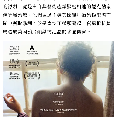
的源頭，竟是出自與藝術產業緊密相連的薩克勒家
族所屬藥廠，他們透過主導美國鴉片類藥物氾濫而
從中獲取暴利。於是南戈丁帶頭發起、奮勇抵抗這
場造成美國鴉片類藥物氾濫的慘痛傷害。