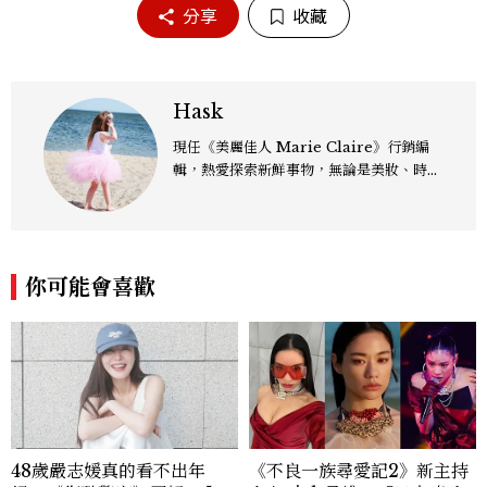
分享
收藏
Hask
現任《美麗佳人 Marie Claire》行銷編
輯，熱愛探索新鮮事物，無論是美妝、時
尚、影劇，還是跨界文化議題，都樂於從中
發掘趨勢脈動，轉化為有溫度、有影響力的
內容。
你可能會喜歡
48歲嚴志媛真的看不出年
《不良一族尋愛記2》新主持