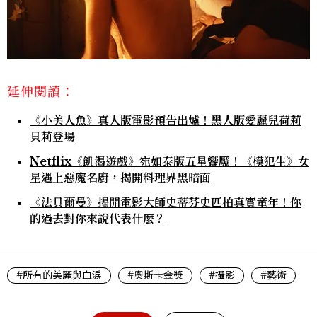
延伸閱讀：
《小美人魚》真人版電影預告出爐！黑人版愛麗兒荷莉
貝莉登場
Netflix《飢渴遊戲》宛如泰版五星饗魘！《模犯生》女
星遇上惡魔名廚，揭開料理界黑暗面
《法貝爾曼》揭開電影大師史蒂芬史匹柏真實童年！你
的過去對你來說代表什麼？
#所有的美麗與血淚
#奧斯卡金獎
#攝影
#藝術