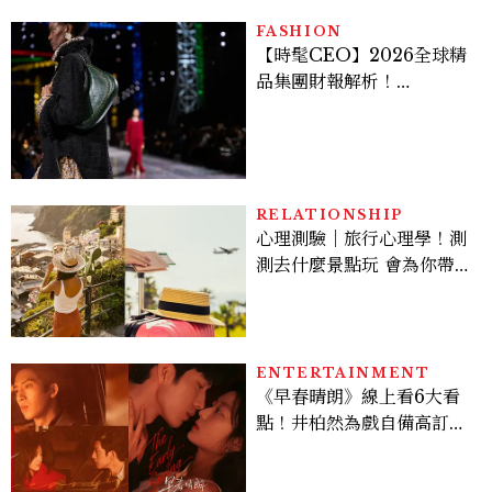
FASHION
【時髦CEO】2026全球精
品集團財報解析！
LVMH、Hermès、
Chanel、Gucci 誰是真
正贏家？5大趨勢一次看
RELATIONSHIP
心理測驗｜旅行心理學！測
測去什麼景點玩 會為你帶來
好運
ENTERTAINMENT
《早春晴朗》線上看6大看
點！井柏然為戲自備高訂，
孫千苦等地下戀轉正，雨夜
激吻獲讚慾感天花板