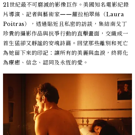
21世紀最不可磨滅的影像巨作。美國知名電影紀錄
片導演、記者與藝術家——蘿拉柏翠絲（Laura
Poitras），透過貼近且私密的訪談，集結南戈丁
珍貴的攝影作品與抗爭行動的直擊畫面，交織成一
首生猛卻又靜謐的安魂詩篇。回望那些離別和死亡
為她留下來的印記：讓所有的美麗與血淚，終將化
為療癒、信念、認同及永恆的愛。