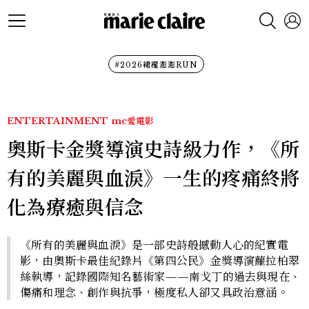
#2026裙襬澎澎RUN
ENTERTAINMENT
mc愛電影
奧斯卡金獎導演史詩級力作，《所
有的美麗與血淚》一生的疼痛終將
化為療癒與信念
《所有的美麗與血淚》是一部史詩般撼動人心的紀實電
影，由奧斯卡最佳紀錄片《第四公民》金獎導演蘿拉柏翠
絲執導，記錄國際知名藝術家——南戈丁的過去與現在、
傷痛和理念、創作與抗爭，極度私人卻又具政治意涵。