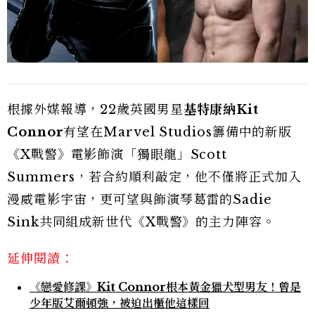
根據外媒報導，22歲英國男星
基特康納Kit
Connor
有望在Marvel Studios籌備中的新版
《X戰警》電影飾演「獨眼龍」Scott
Summers，若合約順利敲定，他不僅將正式加入
漫威電影宇宙，更可望與飾演琴葛雷的Sadie
Sink共同組成新世代《X戰警》的主力陣容。
延伸閱讀：
《戀愛修課》Kit Connor根本黃金獵犬型男友！曾是
少年版艾爾頓強，被迫出櫃他這樣回