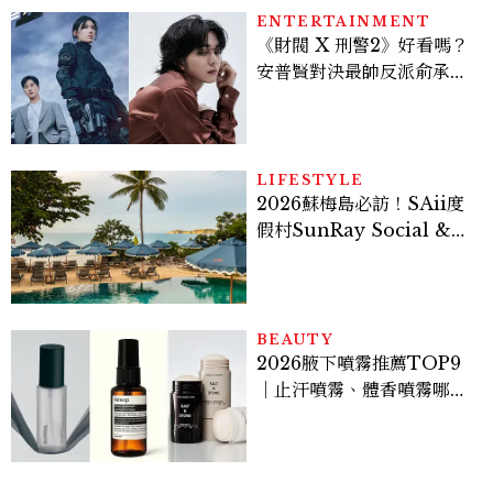
ENTERTAINMENT
《財閥 X 刑警2》好看嗎？
安普賢對決最帥反派俞承
豪，鄭恩彩接棒女主，開專
機、刷黑卡，用錢輾壓罪犯
的陳利手回來了，這次能玩
多大？
LIFESTYLE
2026蘇梅島必訪！SAii度
假村SunRay Social &
Swim Club全新開箱，6
大亮點體驗懶人包
BEAUTY
2026腋下噴霧推薦TOP9
｜止汗噴霧、體香噴霧哪款
最好用？改善汗臭與異味必
看