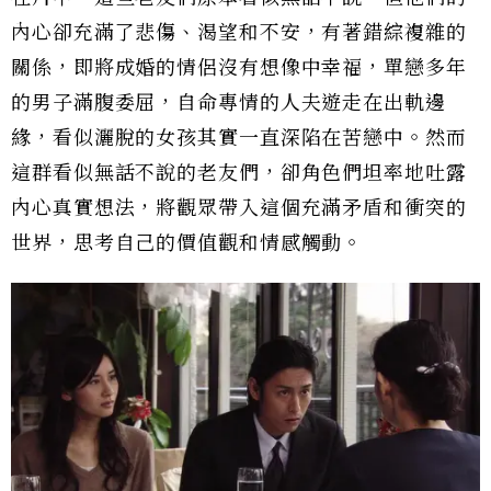
內心卻充滿了悲傷、渴望和不安，有著錯綜複雜的
關係，即將成婚的情侶沒有想像中幸福，單戀多年
的男子滿腹委屈，自命專情的人夫遊走在出軌邊
緣，看似灑脫的女孩其實一直深陷在苦戀中。然而
這群看似無話不說的老友們，卻角色們坦率地吐露
內心真實想法，將觀眾帶入這個充滿矛盾和衝突的
世界，思考自己的價值觀和情感觸動。