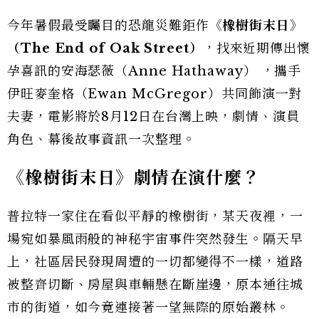
今年暑假最受矚目的恐龍災難鉅作
《橡樹街末日》
（The End of Oak Street）
，找來近期傳出懷
孕喜訊的安海瑟薇（Anne Hathaway） ，攜手
伊旺麥奎格（Ewan McGregor）共同飾演一對
夫妻，電影將於8月12日在台灣上映，劇情、演員
角色、幕後故事資訊一次整理。
《橡樹街末日》劇情在演什麼？
普拉特一家住在看似平靜的橡樹街，某天夜裡，一
場宛如暴風雨般的神秘宇宙事件突然發生。隔天早
上，社區居民發現周遭的一切都變得不一樣，道路
被整齊切斷、房屋與車輛懸在斷崖邊，原本通往城
市的街道，如今竟連接著一望無際的原始叢林。