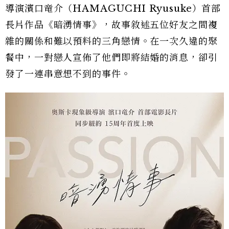
導演濱口竜介（HAMAGUCHI Ryusuke）首部
長片作品《暗湧情事》，故事敘述五位好友之間複
雜的關係和難以預料的三角戀情。在一次久違的聚
餐中，一對戀人宣佈了他們即將結婚的消息，卻引
發了一連串意想不到的事件。