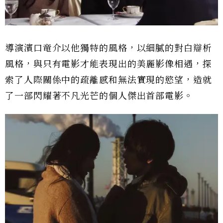
導演濱口竜介以他獨特的風格，以細膩的對白辯析
風格，與只有電影才能表現出的美麗影像相遇，探
索了人際關係中的疏離感和無法實現的慾望，造就
了一部閃耀著不凡光芒的個人傑出首部電影。