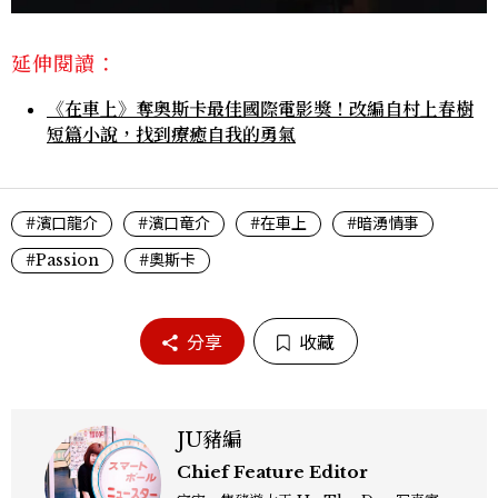
延伸閱讀：
《在車上》奪奧斯卡最佳國際電影獎！改編自村上春樹
短篇小說，找到療癒自我的勇氣
#濱口龍介
#濱口竜介
#在車上
#暗湧情事
#Passion
#奧斯卡
分享
收藏
JU豬編
Chief Feature Editor