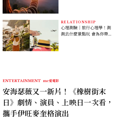
神加持正偏財旺爆
RELATIONSHIP
心理測驗｜旅行心理學！測
測去什麼景點玩 會為你帶來
好運
ENTERTAINMENT
mc愛電影
安海瑟薇又一新片！《橡樹街末
日》劇情、演員、上映日一次看，
攜手伊旺麥奎格演出