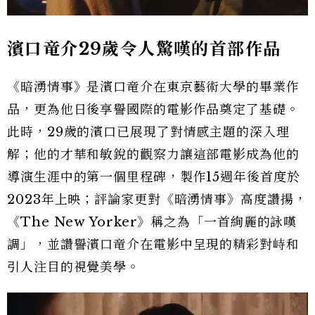
濱口竜介29歲令人驚嘆的首部作品
《暗湧情事》是濱口竜介在東京藝術大學的畢業作
品，更為他日後享譽國際的電影作品奠定了基礎。
此時，29歲的濱口已展現了對情感主題的深入理
解；他的才華和敏銳的觀察力讓這部電影成為他的
導演生涯中的第一個里程碑，製作15週年後首度於
2023年上映；評論家更對《暗湧情事》高度讚揚，
《The New Yorker》稱之為「一首絢麗的詠嘆
調」，並讚譽濱口竜介在電影中呈現的精彩對峙和
引人注目的視覺美學。