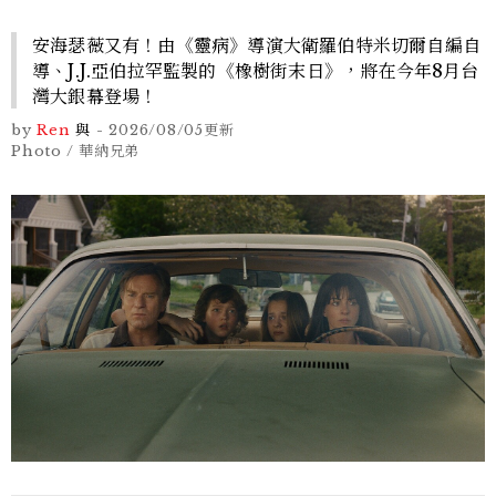
安海瑟薇又有！由《靈病》導演大衛羅伯特米切爾自編自
導、J.J.亞伯拉罕監製的《橡樹街末日》，將在今年8月台
灣大銀幕登場！
by
Ren
與
-
2026/08/05
更新
Photo / 華納兄弟