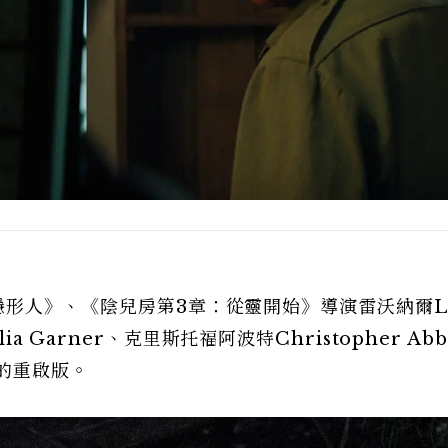
《隱形人》、《陰兒房第3章：從靈開始》導演雷沃納爾Le
a Garner、克里斯托福阿波特Christopher Abb
》的重啟版。