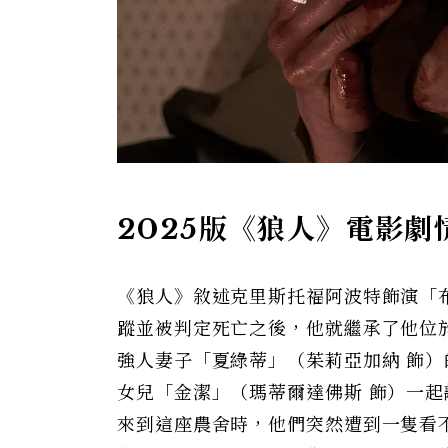
2025版《狼人》電影劇
《狼人》敘述克里斯托福阿波特飾演「
蹤並被判定死亡之後，他就繼承了他位
強人妻子「夏綠蒂」（茱莉亞加納 飾
女兒「金潔」（瑪蒂爾達佛斯 飾）一
來到這座農舍時，他們突然遭到一隻看