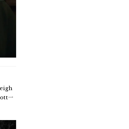
igh
ott一