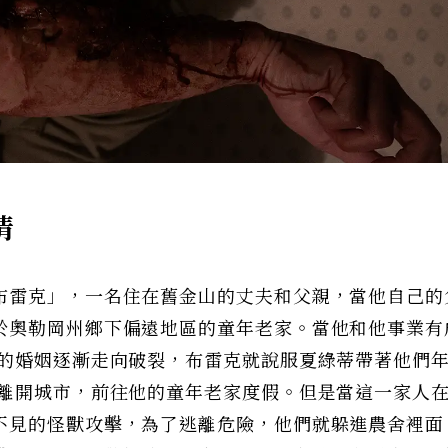
情
布雷克」，一名住在舊金山的丈夫和父親，當他自己的
於奧勒岡州鄉下偏遠地區的童年老家。當他和他事業有
）的婚姻逐漸走向破裂，布雷克就說服夏綠蒂帶著他們
起離開城市，前往他的童年老家度假。但是當這一家人
不見的怪獸攻擊，為了逃離危險，他們就躲進農舍裡面