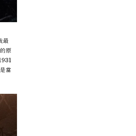
我最
》的原
931
都是當