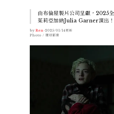
由布倫屋製片公司呈獻，202
茱莉亞加納Julia Garner演出
by
Ren
-
2025/01/14
更新
Photo / 環球影業