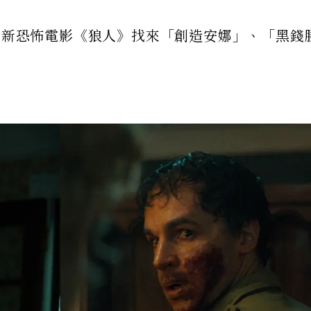
5全新恐怖電影《狼人》找來「創造安娜」、「黑錢
！