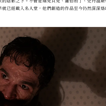
家的陰影之下。不管是瑞克貝克、羅伯勃丁、史丹溫斯
早就已經載入名人堂，他們創造的作品至今仍然深深烙