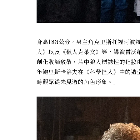
身高183公分，男主角克里斯托福阿波
大》以及《獵人克萊文》等，導演雷沃納
創化妝師致敬，片中狼人標誌性的化妝由
年鮑里斯卡洛夫在《科學怪人》中的造型
時觀眾從未見過的角色形象。」