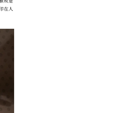
頓或是
印在人