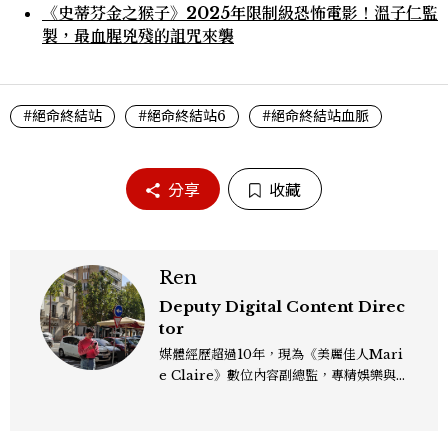
《史蒂芬金之猴子》2025年限制級恐怖電影！溫子仁監
製，最血腥兇殘的詛咒來襲
#絕命終結站
#絕命終結站6
#絕命終結站血脈
分享
收藏
Ren
Deputy Digital Content Direc
tor
媒體經歷超過10年，現為《美麗佳人Mari
e Claire》數位內容副總監，專精娛樂與
生活風格領域，處理國內外名人消息、頒獎
典禮與大型內容企劃。 ren_chen@mct
w.com.tw