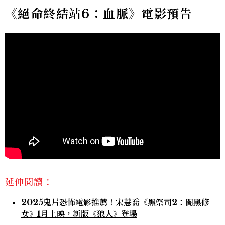
《絕命終結站6：血脈》電影預告
延伸閱讀：
2025鬼片恐怖電影推薦！宋慧喬《黑祭司2：闇黑修
女》1月上映，新版《狼人》登場