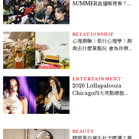
SUMMER直播哪裡看？
Stray Kids、ATEEZ等
28組卡司、線上播出時間一
次看
RELATIONSHIP
心理測驗｜旅行心理學！測
測去什麼景點玩 會為你帶來
好運
ENTERTAINMENT
2026 Lollapalooza
Chicago四大亮點總盤
點， JENNIE、 CORTIS
登台，K-POP擄獲全球！
BEAUTY
膠原蛋白增生針怎麼選？喬