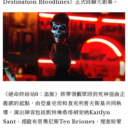
Destination Bloodlines》正式回歸大銀幕。
《絕命終結站6：血脈》將帶領觀眾回到死神扭曲正
義感的起點，由亞當史坦和查克利普夫斯基共同執
導，演出陣容包括凱特琳桑塔胡安納Kaitlyn
Sant、提歐布里奧尼斯Teo Briones、理查哈蒙