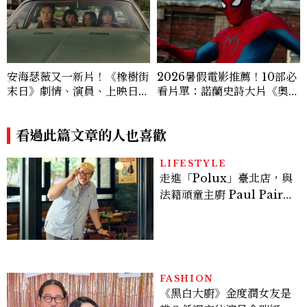
安海瑟薇又一新片！《橡樹街
2026暑假電影推薦！10部必
末日》劇情、演員、上映日一
看片單：諾蘭史詩大片《奧德
次看，攜手伊旺麥奎格演出
賽》、湯姆霍蘭德《蜘蛛
人》、《吉伊卡哇》劇場版接
看過此篇文章的人也喜歡
力上映
LIFESTYLE
走進「Polux」臺北店，與
法籍頑童主廚 Paul Pairet
對談：「我不做妥協的美
味」
FASHION
《黑白大廚》金度潤女友是