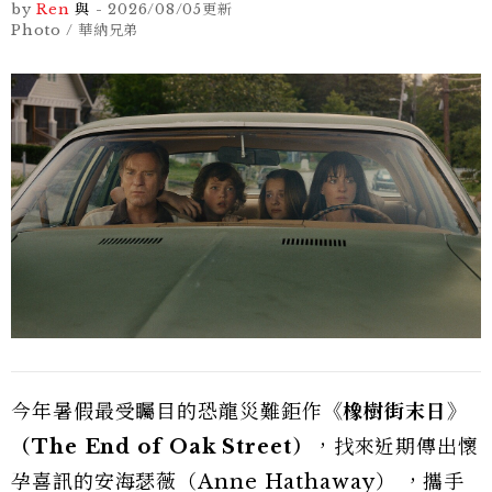
by
Ren
與
-
2026/08/05
更新
Photo / 華納兄弟
今年暑假最受矚目的恐龍災難鉅作
《橡樹街末日》
（The End of Oak Street）
，找來近期傳出懷
孕喜訊的安海瑟薇（Anne Hathaway） ，攜手