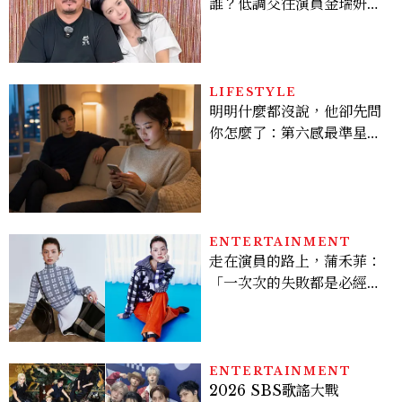
誰？低調交往演員金瑞妍、
曾出演《少年法庭》，私下
極簡風穿搭是日常範本！
LIFESTYLE
明明什麼都沒說，他卻先問
你怎麼了：第六感最準星座
TOP3，巨蟹座連語氣都有
感，這星座根本瞞不住
ENTERTAINMENT
走在演員的路上，蒲禾菲：
「一次次的失敗都是必經過
程，必須要經過那些練習，
才能做得好。」
ENTERTAINMENT
2026 SBS歌謠大戰