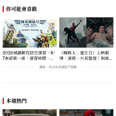
你可能會喜歡
2026城鎮韌性防空演習，8/
《蜘蛛人：重生日》上映劇
7南部第一波，演習時間、可
情、演員、片長整理！制裁
以出門嗎？罰款懶人包
者、浩克登場，莎蒂辛克演
誰？
本週熱門