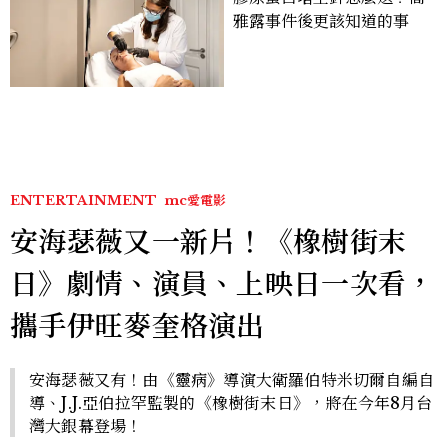
雅露事件後更該知道的事
ENTERTAINMENT
mc愛電影
安海瑟薇又一新片！《橡樹街末
日》劇情、演員、上映日一次看，
攜手伊旺麥奎格演出
安海瑟薇又有！由《靈病》導演大衛羅伯特米切爾自編自
導、J.J.亞伯拉罕監製的《橡樹街末日》，將在今年8月台
灣大銀幕登場！