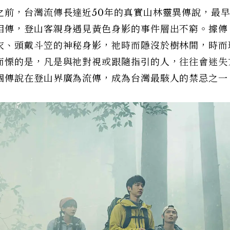
之前，台灣流傳長達近50年的真實山林靈異傳說，最
相傳，登山客親身遇見黃色身影的事件層出不窮。據傳
衣、頭戴斗笠的神秘身影，祂時而隱沒於樹林間，時而
而慄的是，凡是與祂對視或跟隨指引的人，往往會迷失
個傳說在登山界廣為流傳，成為台灣最駭人的禁忌之一