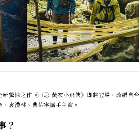
全新驚悚之作《山忌 黃衣小飛俠》即將登場，改編自
豪、袁澧林、曹佑寧攜手主演。
事？