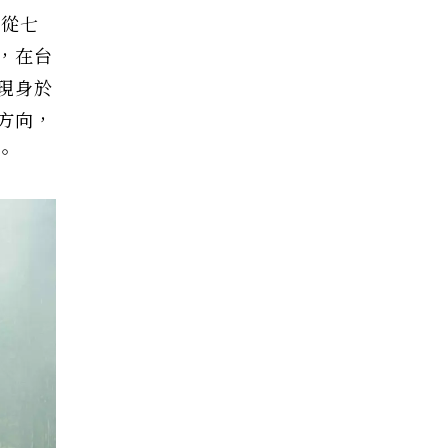
早從七
，在台
現身於
方向，
。