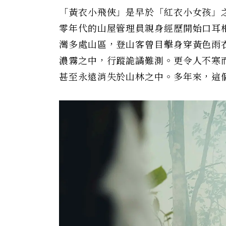
「黃衣小飛俠」是早於「紅衣小女孩」
零年代的山屋管理員親身經歷開始口耳
灣多處山區，登山客曾目擊身穿黃色雨
濃霧之中，行蹤詭譎難測。更令人不寒
甚至永遠消失於山林之中。多年來，這