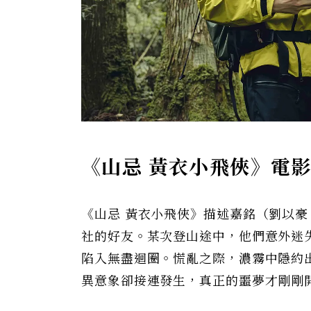
《山忌 黃衣小飛俠》電
《山忌 黃衣小飛俠》描述嘉銘（劉以豪
社的好友。某次登山途中，他們意外迷
陷入無盡迴圈。慌亂之際，濃霧中隱約
異意象卻接連發生，真正的噩夢才剛剛開