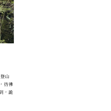
學登山
，彷彿
到，詭