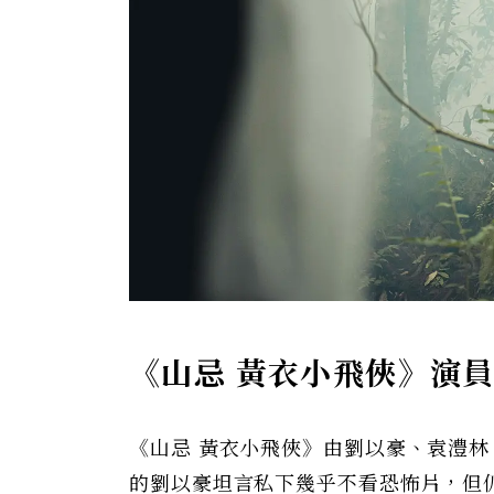
《山忌 黃衣小飛俠》演
《山忌 黃衣小飛俠》由劉以豪、袁澧
的劉以豪坦言私下幾乎不看恐怖片，但