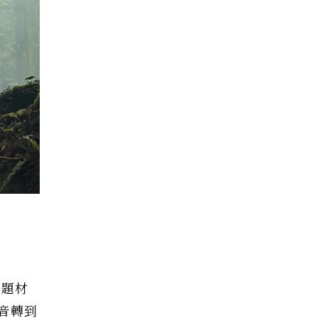
悚題材
音轉到