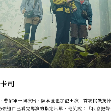
員卡司
林、曹佑寧一同演出，陳孝萱也加盟出演，首次挑戰驚
仍強迫自己看完導演的指定片單，他笑說：「我會把聲