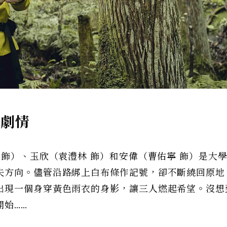
影劇情
 飾）、玉欣（袁澧林 飾）和安偉（曹佑寧 飾）是大
失方向。儘管沿路綁上白布條作記號，卻不斷繞回原地
出現一個身穿黃色雨衣的身影，讓三人燃起希望。沒想
始……