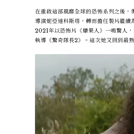
在重啟這部風靡全球的恐怖系列之後，
導演妮亞達科斯塔，轉而擔任製片繼續
2021年以恐怖片《糖果人》一鳴驚人
執導《驚奇隊長2》。這次她又回到最