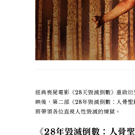
經典喪屍電影《28天毀滅倒數》重啟衍
映後，第二部《28年毀滅倒數：人骨聖殿28 Y
將帶領各位直視人性毀滅的煉獄。
《28年毀滅倒數：人骨