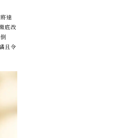
中將達
徹底改
滅倒
譎且令