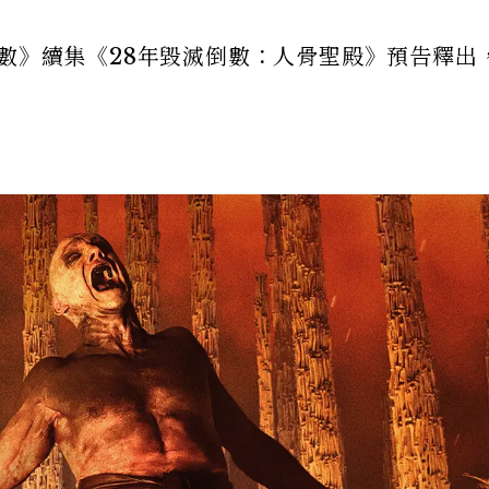
數》續集《28年毀滅倒數：人骨聖殿》預告釋出