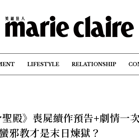
MENT
LIFESTYLE
RELATIONSHIP
CO
骨聖殿》喪屍續作預告+劇情一
蠻邪教才是末日煉獄？