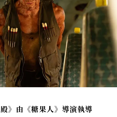
聖殿》由《糖果人》導演執導