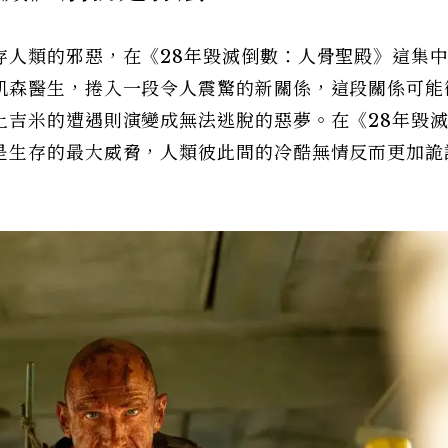
存人類的邪惡，在《28年毀滅倒數：人骨聖殿》這集
凱森醫生，捲入一段令人震驚的新關係，這段關係可能
上吉米的遭遇則演變成無法逃脫的惡夢。在《28年毀
是生存的最大威脅，人類彼此間的冷酷無情反而更加詭