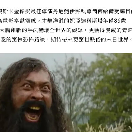
奧斯卡金像獎最佳導演丹尼鮑伊將執導筒傳給備受矚目
為電影奉獻靈感。才華洋溢的妮亞達科斯塔年僅35歲
，大膽創新的手法嚇壞全世界的觀眾，更獲得漫威的青
熟悉的驚悚恐怖路線，期待帶來更驚世駭俗的末日世界