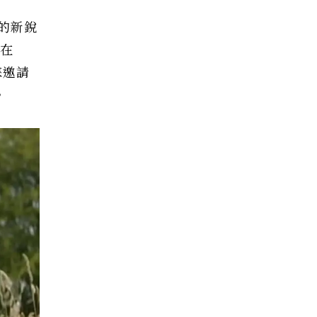
的新銳
，在
睞邀請
。