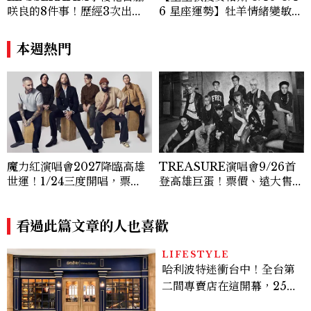
咲良的8件事！歷經3次出
6 星座運勢】牡羊情緒變敏
道、嚴以律己的終極自我管理
感，雙子人際吸引力爆棚
王、靠「這招」養成17吋螞蟻
本週熱門
腰
魔力紅演唱會2027降臨高雄
TREASURE演唱會9/26首
世運！1/24三度開唱，票
登高雄巨蛋！票價、遠大售票
價、VIP套票、8/14售票時間
時間一次看
一次看
看過此篇文章的人也喜歡
LIFESTYLE
哈利波特迷衝台中！全台第
二間專賣店在這開幕，25週
年限定周邊、托特包太值得