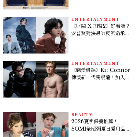
入手
ENTERTAINMENT
《財閥 X 刑警2》好看嗎？
安普賢對決最帥反派俞承
豪，鄭恩彩接棒女主，開專
機、刷黑卡，用錢輾壓罪犯
的陳利手回來了，這次能玩
多大？
ENTERTAINMENT
《戀愛修課》Kit Connor
傳演新一代獨眼龍！加入新
版《X戰警》，可望搭檔
Sadie Sink
BEAUTY
2026夏季保養推薦！
SOMI全昭彌夏日愛用品公
開，防曬、護髮、止汗、頭