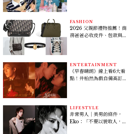
皮保養10款好物一次看
FASHION
2026 父親節禮物推薦！商
務爸爸必收皮件、包款與鞋
履一次看
ENTERTAINMENT
《早春晴朗》線上看6大看
點！井柏然為戲自備高訂，
孫千苦等地下戀轉正，雨夜
激吻獲讚慾感天花板
LIFESTYLE
非常男人｜美男的條件，
Eko：「不要以貌取人，內
在與外在同樣重要。」