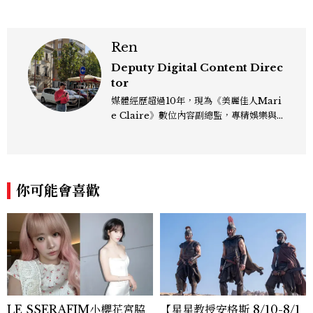
Ren
Deputy Digital Content Direc
tor
媒體經歷超過10年，現為《美麗佳人Mari
e Claire》數位內容副總監，專精娛樂與
生活風格領域，處理國內外名人消息、頒獎
典禮與大型內容企劃。 ren_chen@mct
w.com.tw
你可能會喜歡
LE SSERAFIM小櫻花宮脇
【星星教授安格斯 8/10-8/1