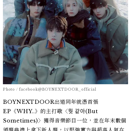
Photo / facebook@BOYNEXTDOOR_official
BOYNEXTDOOR出道同年就憑首張
EP《WHY..》的主打歌〈뭣 같아(But
Sometimes)〉獲得音樂節目一位，並在年末數個
頒獎典禮上拿下新人獎，以堅強實力與超高人氣在