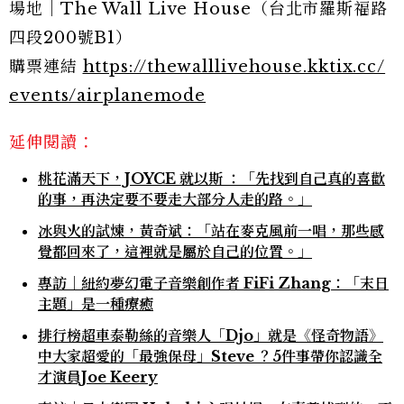
場地｜The Wall Live House（台北市羅斯福路
四段200號B1）
購票連結
https://thewalllivehouse.kktix.cc/
events/airplanemode
延伸閱讀：
桃花滿天下，JOYCE 就以斯 ：「先找到自己真的喜歡
的事，再決定要不要走大部分人走的路。」
冰與火的試煉，黃奇斌：「站在麥克風前一唱，那些感
覺都回來了，這裡就是屬於自己的位置。」
專訪｜紐約夢幻電子音樂創作者 FiFi Zhang：「末日
主題」是一種療癒
排行榜超車泰勒絲的音樂人「Djo」就是《怪奇物語》
中大家超愛的「最強保母」Steve ？5件事帶你認識全
才演員Joe Keery