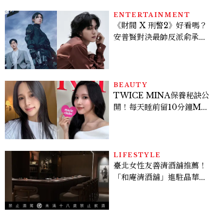
ENTERTAINMENT
《財閥 X 刑警2》好看嗎？
安普賢對決最帥反派俞承
豪，鄭恩彩接棒女主，開專
機、刷黑卡，用錢輾壓罪犯
的陳利手回來了，這次能玩
多大？
BEAUTY
TWICE MINA保養秘訣公
開！每天睡前留10分鐘ME
TIME、定期皮拉提斯，6
個日常習慣養出牛奶肌
LIFESTYLE
臺北女性友善清酒舖推薦！
「和庵清酒舖」進駐晶華酒
店：首創五行心情選酒、單
杯180元起輕鬆微醺