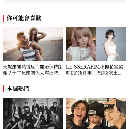
er》攝影專題、《Global 女人看世界》、
《Insider 全球女性視野》等單元。Cont
你可能會喜歡
act: lynn_hsu@mctw.com.tw
天蠍座變熟後反而開始保持距
LE SSERAFIM小櫻花宮脇
離？十二星座關係太靠近時最
咲良的8件事！歷經3次出
怕發生的事，「這星座」一有
道、嚴以律己的終極自我管理
壓力就先躲起來
王、靠「這招」養成17吋螞蟻
本週熱門
腰