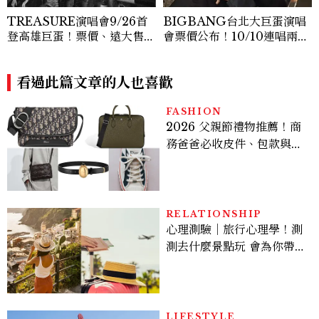
TREASURE演唱會9/26首
BIGBANG台北大巨蛋演唱
登高雄巨蛋！票價、遠大售票
會票價公布！10/10連唱兩
時間一次看
天、搶票時間一次看
看過此篇文章的人也喜歡
FASHION
2026 父親節禮物推薦！商
務爸爸必收皮件、包款與鞋
履一次看
RELATIONSHIP
心理測驗｜旅行心理學！測
測去什麼景點玩 會為你帶來
好運
LIFESTYLE