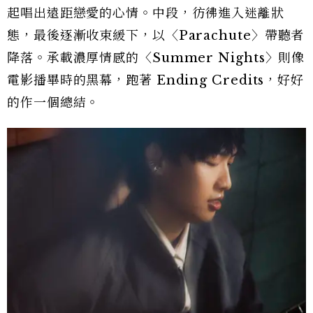
起唱出遠距戀愛的心情。中段，彷彿進入迷離狀
態，最後逐漸收束緩下，以〈Parachute〉帶聽者
降落。承載濃厚情感的〈Summer Nights〉則像
電影播畢時的黑幕，跑著 Ending Credits，好好
的作一個總結。