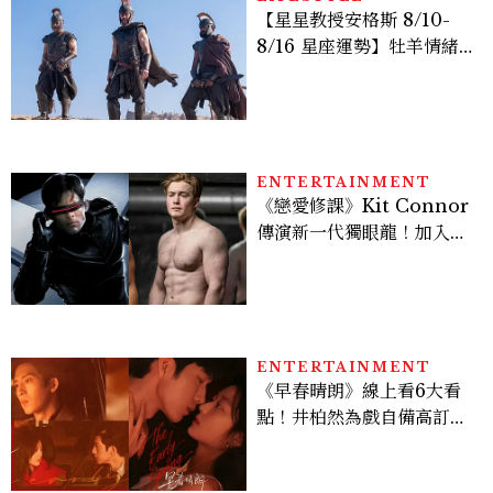
【星星教授安格斯 8/10-
8/16 星座運勢】牡羊情緒
變敏感，雙子人際吸引力爆
棚
ENTERTAINMENT
《戀愛修課》Kit Connor
傳演新一代獨眼龍！加入新
版《X戰警》，可望搭檔
Sadie Sink
ENTERTAINMENT
《早春晴朗》線上看6大看
點！井柏然為戲自備高訂，
孫千苦等地下戀轉正，雨夜
激吻獲讚慾感天花板