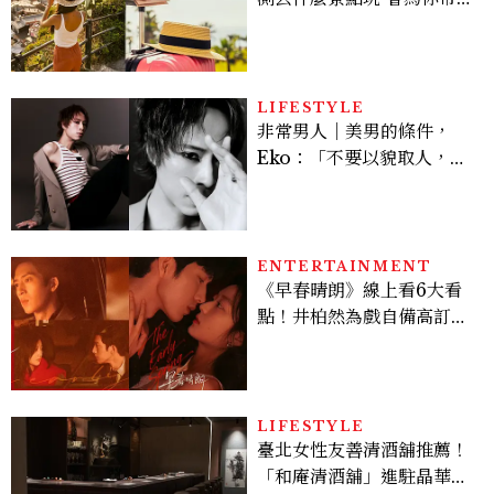
好運
LIFESTYLE
非常男人｜美男的條件，
Eko：「不要以貌取人，內
在與外在同樣重要。」
ENTERTAINMENT
《早春晴朗》線上看6大看
點！井柏然為戲自備高訂，
孫千苦等地下戀轉正，雨夜
激吻獲讚慾感天花板
LIFESTYLE
臺北女性友善清酒舖推薦！
「和庵清酒舖」進駐晶華酒