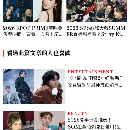
2026 KPOP PRIME演唱會
2026 SBS歌謠大戰SUMM
售票時間、票價一次看！SJ東
ER直播哪裡看？Stray Kid
海銀赫、權恩妃5組韓流卡司
s、ATEEZ等28組卡司、線
登場
上播出時間一次看
看過此篇文章的人也喜歡
ENTERTAINMENT
《財閥 X 刑警2》好看嗎？
安普賢對決最帥反派俞承
豪，鄭恩彩接棒女主，開專
機、刷黑卡，用錢輾壓罪犯
的陳利手回來了，這次能玩
多大？
BEAUTY
2026夏季保養推薦！
SOMI全昭彌夏日愛用品公