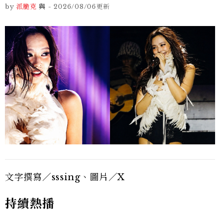
by
派脆克
與
-
2026/08/06
更新
文字撰寫／sssing、圖片／X
持續熱播