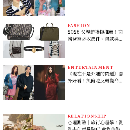
開，防曬、護髮、止汗、頭
皮保養10款好物一次看
FASHION
2026 父親節禮物推薦！商
務爸爸必收皮件、包款與鞋
履一次看
ENTERTAINMENT
《現在不是外遇的問題》意
外好看！抓偷吃反轉變命
案？金憓秀傳奇美腿被讚
爆、金智勳大秀腹肌，曹汝
貞雙影后飆戲，線上看7大
看點懶人包
RELATIONSHIP
心理測驗｜旅行心理學！測
測去什麼景點玩 會為你帶來