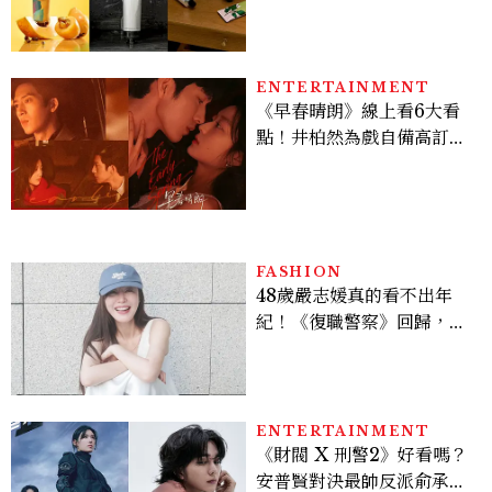
地、使用評價
ENTERTAINMENT
《早春晴朗》線上看6大看
點！井柏然為戲自備高訂，
孫千苦等地下戀轉正，雨夜
激吻獲讚慾感天花板
FASHION
48歲嚴志媛真的看不出年
紀！《復職警察》回歸，5
個私服減齡公式一次看
ENTERTAINMENT
《財閥 X 刑警2》好看嗎？
安普賢對決最帥反派俞承