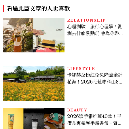
看過此篇文章的人也喜歡
RELATIONSHIP
心理測驗｜旅行心理學！測
測去什麼景點玩 會為你帶來
好運
LIFESTYLE
卡娜赫拉粉紅兔兔降臨金針
花海！2026花蓮赤科山8月
迎滿開花期，40公頃金色花
毯＋夢幻打卡攻略
BEAUTY
2026護手霜推薦40款！平
價＆專櫃護手霜香氣、質