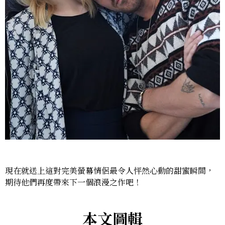
現在就送上這對完美螢幕情侶最令人怦然心動的甜蜜瞬間，
期待他們再度帶來下一個浪漫之作吧！
本文圖輯