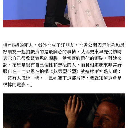
相差8歲的兩人，戲外也成了好朋友，也曾公開表示能夠和最
好朋友一起拍戲真的是最開心的事情，艾瑪史東早先受訪時
表示自己很欣賞萊恩的頭腦，常常喜歡聽他的觀點，對她來
說，萊恩是很有自己個性和想法的人，而且相處起來非常舒
服自在，而萊恩在拍攝《熟男型不型》就這樣形容過艾瑪：
「沒有人像她一樣，一旦她簽下這部片時，我就知道這會是
很棒的電影。」