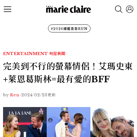
#2026裙襬澎澎RUN
ENTERTAINMENT
明星新聞
完美到不行的螢幕情侶！艾瑪史東
+萊恩葛斯林=最有愛的BFF
by
Ren
-
2024/02/23
更新