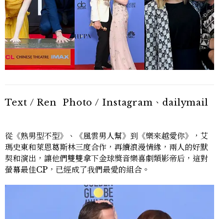
Text / Ren Photo / Instagram、dailymail
從《熟男型不型》、《風雲男人幫》到《樂來越愛你》，
艾
瑪史東
和萊恩葛斯林三度合作，再續浪漫情緣，兩人的好默
契和演出，讓他們雙雙拿下金球獎音樂喜劇類影帝后，這對
螢幕最佳CP，已經成了我們最愛的組合。