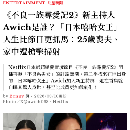
ENTERTAINMENT
明星新聞
《不良一族尋愛記2》新主持人
Awich是誰？「日本嘻哈女王」
人生比節目更抓馬：25歲喪夫、
家中遭槍擊掃射
Netflix日本話題戀愛實境節目《不良一族尋愛記2》開
播再掀「不良系男女」的討論熱潮。第二季找來在地出身
的「日本嘻哈女王」Awich加入新主持群，她在首集就
自曝其驚人身世，甚至比成員更加戲劇化！
by
Benny
與
-
2026/08/10
更新
Photo／X@awich098、Netflix