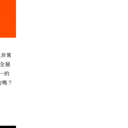
述非常
完全展
一的
的嗎？