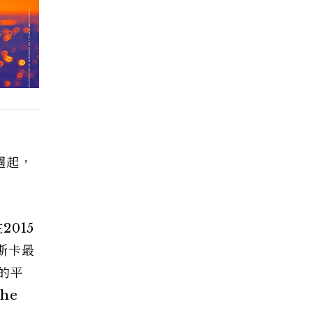
週起，
2015
奧斯卡最
的平
he