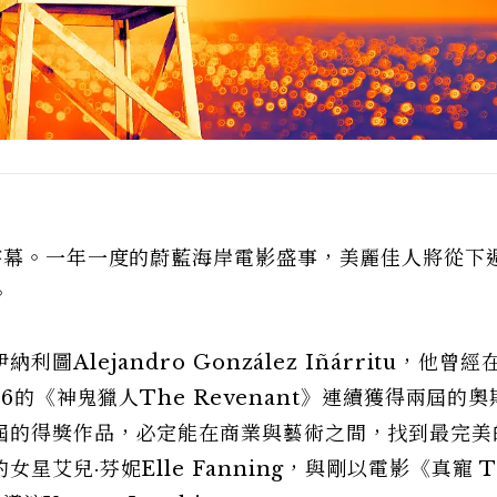
序幕。一年一度的蔚藍海岸電影盛事，美麗佳人將從下
。
lejandro González Iñárritu，他曾經在
16的《神鬼獵人The Revenant》連續獲得兩屆的
屆的得獎作品，必定能在商業與藝術之間，找到最完美
艾兒·芬妮Elle Fanning，與剛以電影《真寵 T