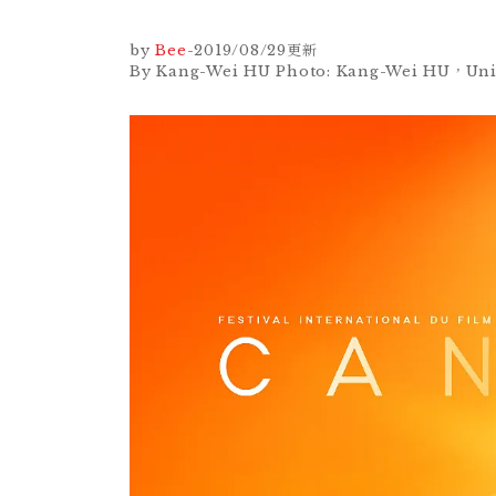
by
Bee
-
2019/08/29
更新
By Kang-Wei HU Photo: Kang-Wei HU，Uni