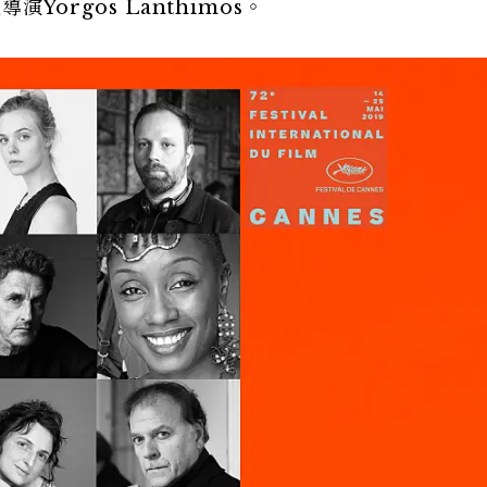
演Yorgos Lanthimos。